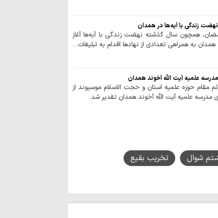
به مناسبت ایام پایان
«اربعین شهیدان»
صافی گلپایگانی(ره)
نهضت زندگی با آیه‌ها در همدان
رمضان، همچون سال گذشته نهضت زندگی با آیه‌ها آغاز
حوزویان ساختار د
 همدان به همراهی تعدادی از نهادها اقدام به تبلیغات…
دهند
توصیه پلیس راه ق
استراحت در مسیر، 
 مدرسه علمیه آیت الله آخوند همدان
اخلاص و روحیه 
م مقام حوزه علمیه استان و حجت الاسلام موسیوند از
خادمان نماز جمعه ا
درسه علمیه آیت الله آخوند همدان تقدیر شد.
حضور ۲۵ 
اربعین حسینی در کربل
از اوکراین تا ایران
سرشناس ایتالیایی، مار
سینمای مستند با
تم شوال
تخریب بقیع
در جنگ رمضان را ثب
مفتی صور و جبل 
و راه امام صدر برای 
پیروان مکتب اما
برابر ظالمان تسلیم ن