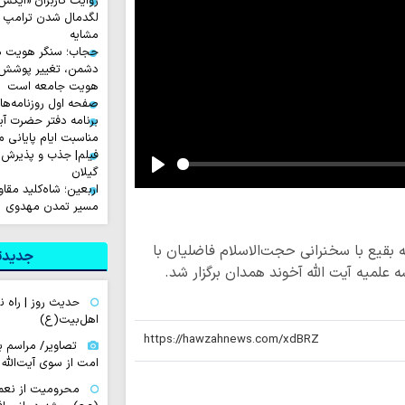
لگدمال شدن ترامپ تا 
مشایه
حجاب؛ سنگر هویت دی
دشمن، تغییر پوشش ب
هویت جامعه است
صفحه اول روزنامه‌های چهارشن
برنامه دفتر حضرت آی
مناسبت ایام پایانی م
فیلم| جذب و پذیرش 
گیلان
Play
اربعین؛ شاه‌کلید مق
مسیر تمدن مهدوی
 بقیع با سخنرانی حجت‌الاسلام فاضلیان با
جدیدتر
میه آیت الله آخوند همدان برگزار شد.
حدیث روز | راه
اهل‌بیت(ع)
تصاویر/ مراسم ب
امت از سوی آیت‌الله 
محرومیت از نعم