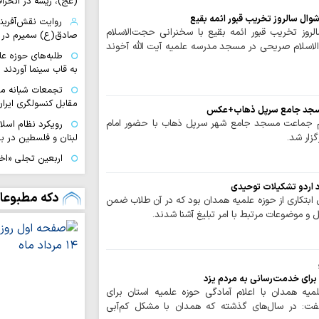
(عج)، ریشه در انحراف
ال سالروز تخریب قبور ائمه بقیع
روایت نقش‌آفرین
روز تخریب قبور ائمه بقیع با سخنرانی حجت‌الاسلام
صادق(ع) سمیرم در 
اسلام صریحی در مسجد مدرسه علمیه آیت الله آخوند
طلبه‌های حوزه ع
به قاب سینما آوردند
تجمعات شبانه مب
مقابل کنسولگری ایران
مسجد جامع سرپل ذهاب+عکس
مام جماعت مسجد جامع شهر سرپل ذهاب با حضور امام
رویکرد نظام اسل
زار شد.
لبنان و فلسطین در بر
اربعین تجلی «اخ
دگرخواهی امام حسی
د اردو تشکیلات توحیدی
ا
دکه مطبوعا
ابتکاری از حوزه علمیه همدان بود که در آن طلاب ضمن
بویراحمدی به طریق 
 و موضوعات مرتبط با امر تبلیغ آشنا شدند.
تجربه متفاوت «
تا کربلا
ناگفته‌های مبلغ
خراسان از مسیر عشق
 برای خدمت‌رسانی به مردم یزد
لمیه همدان با اعلام آمادگی حوزه علمیه استان برای
امام حسین(ع) ک
فت: در سال‌های گذشته که همدان با مشکل کم‌آبی
است