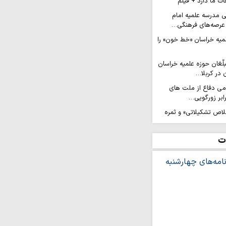
ات ما دارد + فیلم
ی مدرسه علمیه امام
عرصه‌های فرهنگی…
لمیه خراسان «خط خون» را
لّغان حوزه علمیه خراسان
 در کربلا…
امی دفاع از ملت های
ابر زورگویی…
لاص تشکیلاتی» و ثمره
ن(ع) است
عزام کاروان ۲۰۰ نفره نوجوانان کهگیلویه و
ت
الحسین…
رویش من» در مسیر نجف
ان جهادی حوزه علمیه
شتی نجات همه بشریت