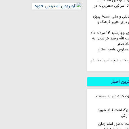
روایت‌ کاربران «ایکس» از اربعین ۱۴۰۵؛ از
اسرائیل سطل‌زباله‌ در
نی و ملی است/ پروژه
رای تغییر فرهنگ و
به ۱۴ مرداد ماه
ت الله وحید خراسانی به
اه صفر
مدارس علمیه استان
اومت و دیپلماسی امت در
ین اخبار
 نزدیک شدن به محبت
زرگداشت قائد شهید
اراکی
ت حضور امام زمان