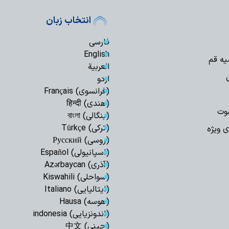
انتخاب زبان
فارسی
English
یه قم
العربیة
اردو
(فرانسوی) Français
(هندی) हिन्दी
وت
(بنگالی) বাংলা
(ترکی) Türkçe
ی ویژه
(روسی) Русский
(اسپانیولی) Español
(آذری) Azərbaycan
(سواحلی) Kiswahili
(ایتالیایی) Italiano
(هوسه) Hausa
(اندونزیایی) indonesia
(چینی) 中文