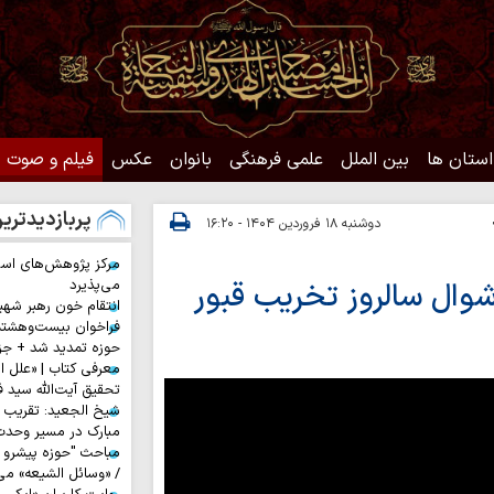
استان ها
بین الملل
علمی فرهنگی
بانوان
عکس
فیلم و صوت
پربازدیدتری
دوشنبه ۱۸ فروردین ۱۴۰۴ - ۱۶:۲۰
مرکز پژوهش‌های اس
وال سالروز تخریب قبور
می‌پذیرد
انتقام خون رهبر شهی
فراخوان بیست‌وهشت
حوزه تمدید شد + جز
معرفی کتاب | «علل ا
تحقیق آیت‌الله سید ف
شیخ الجعید: تقریب س
مبارک در مسیر وحد
مباحث "حوزه پیشرو و
/ «وسائل الشیعه» می