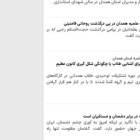
ار و مدیران استان همدان در سالن شهدای استانداری…
اعراف
بهره‌مندی از حک
انفاق است
ه علمیه همدان در پی درگذشت روحانی فامنینی
 بطحائیان در پیامی درگذشت حجت‌الاسلام رجبی که بر
اربعین امسال تج
یت گفت.
به قائد شهید بود
اردوگاه جدید دان
قم احداث می‌شود
لمیه استان همدان:
صیانت از هویت د
ای آشنایی طلاب با چگونگی شکل گیری کانون عظیم
هم‌افزایی همه دستگا
چشم‌انداز برنامه 
دوره تشکیلات توحیدی، طلاب همدانی در کارگاه‌های
مصطفوی (ره) کاشان
م و گروه آشنا شدند تا با در کنار هم قرار گرفتن
مرکز پژوهش‌های
پژوهشگر می‌پذیرد
زن، کنشگری آگاه در
دینی
 در برابر دشمنان و مستکبران است
استمرار مسیر شهد
ا تأکید بر اینکه امروز به کوری چشم دشمنان، ایران
ایران اسلامی است
ر جهان حضور دارد، گفت: گفتمان مقاومت تنها راه
برنامه دفتر حضرت