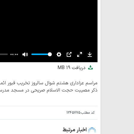
00:00
Mute
Settings
PIP
Enter
Download
دریافت
19 MB
fullscreen
مراسم عزاداری هشتم شوال سالروز تخریب قبور ائمه
ذکر مصیبت حجت الاسلام صریحی در مسجد مدرسه عل
کد مطلب:
1245775
اخبار مرتبط