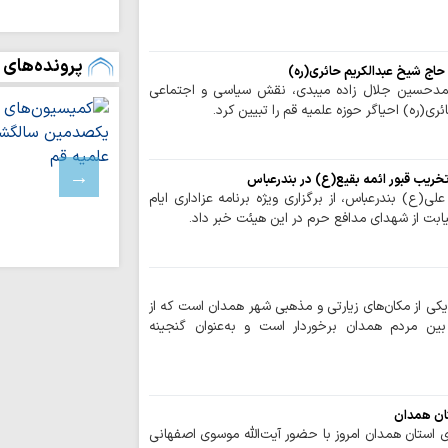
زبان می‌تواند عام
سقوط انسان باشد
پرونده‌های 
توسعه زیرساخت‌
حاج شیخ عبدالکریم حائری(ره)
متناسب با شتاب صن
مدحسین جلال زاده میبدی، نقش سیاسی و اجتماعی
ری(ره) احیاگر حوزه علمیه قم را تبیین کرد.
دیدار نمایندگان آی
شهید سامعی + تصاو
نورلایب
م تخریب قبور ائمه بقیع(ع) در بندرعباس
ع) بندرعباس، از برگزاری ویژه برنامه عزاداری ایام
کارنامه موکب م
ابت از شهدای مدافع حرم در این هیئت خبر داد.
اربعین؛ از ۵۰ هزار پرس غذای روزانه…
موکب امامزادگان ق
و معنوی برای زائران 
 یکی از مکان‌های زیارتی و مذهبی شهر همدان است که از
امامزادگان قم
ن مردم همدان برخوردار است و به‌عنوان گنجینه
اط
کرامت تا پایان ماه ص
حفظ تنگه هرمز، 
تان همدان
است / دشمن به هیچ
ی استان همدان امروز با حضور آیت‌الله موسوی اصفهانی