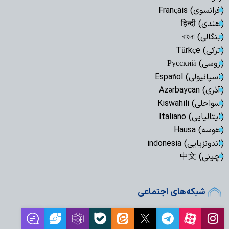
(فرانسوی) Français
(هندی) हिन्दी
(بنگالی) বাংলা
(ترکی) Türkçe
(روسی) Русский
(اسپانیولی) Español
(آذری) Azərbaycan
(سواحلی) Kiswahili
(ایتالیایی) Italiano
(هوسه) Hausa
(اندونزیایی) indonesia
(چینی) 中文
شبکه‌های اجتماعی