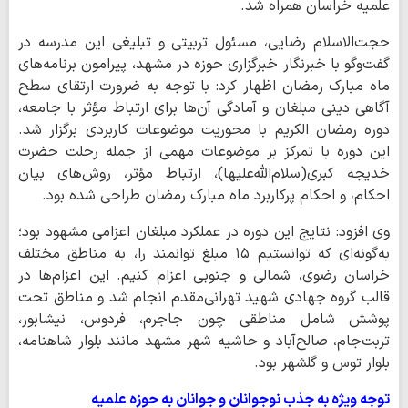
علمیه خراسان همراه شد.
حجت‌الاسلام رضایی، مسئول تربیتی و تبلیغی این مدرسه در
گفت‌وگو با خبرنگار خبرگزاری حوزه در مشهد، پیرامون برنامه‌های
ماه مبارک رمضان اظهار کرد: با توجه به ضرورت ارتقای سطح
آگاهی دینی مبلغان و آمادگی آن‌ها برای ارتباط مؤثر با جامعه،
دوره رمضان الکریم با محوریت موضوعات کاربردی برگزار شد.
این دوره با تمرکز بر موضوعات مهمی از جمله رحلت حضرت
خدیجه کبری(سلام‌الله‌علیها)، ارتباط مؤثر، روش‌های بیان
احکام، و احکام پرکاربرد ماه مبارک رمضان طراحی شده بود.
وی افزود: نتایج این دوره در عملکرد مبلغان اعزامی مشهود بود؛
به‌گونه‌ای که توانستیم ۱۵ مبلغ توانمند را، به مناطق مختلف
خراسان رضوی، شمالی و جنوبی اعزام کنیم. این اعزام‌ها در
قالب گروه جهادی شهید تهرانی‌مقدم انجام شد و مناطق تحت
پوشش شامل مناطقی چون جاجرم، فردوس، نیشابور،
تربت‌جام، صالح‌آباد و حاشیه شهر مشهد مانند بلوار شاهنامه،
بلوار توس و گلشهر بود.
توجه ویژه به جذب نوجوانان و جوانان به حوزه علمیه