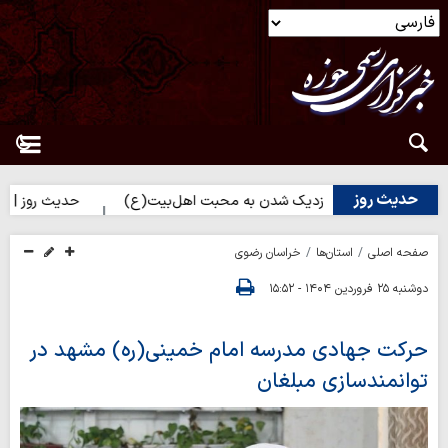
حدیث روز
 روز | راه نزدیک شدن به محبت اهل‌بیت(ع)
حدیث روز | بهترین سرما
صفحه اصلی
استان‌ها
خراسان رضوی
دوشنبه ۲۵ فروردین ۱۴۰۴ - ۱۵:۵۲
حرکت جهادی مدرسه امام خمینی(ره) مشهد در
توانمندسازی مبلغان