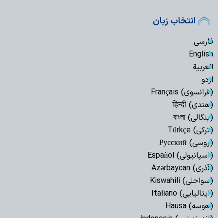
انتخاب زبان
فارسی
English
العربیة
اردو
(فرانسوی) Français
(هندی) हिन्दी
(بنگالی) বাংলা
(ترکی) Türkçe
(روسی) Русский
(اسپانیولی) Español
(آذری) Azərbaycan
(سواحلی) Kiswahili
(ایتالیایی) Italiano
(هوسه) Hausa