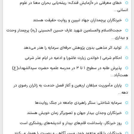
خطای معرفتی در «آزمایش فندک»؛ ریشه‌یابی بحران معنا در علوم
انسانی…
خبرنگاران پرچمداران جهاد تبیین و روایت حقیقت هستند
حجت‌الاسلام والمسلمین شهید عارف حسین الحسینی (ره) پرچمدار وحدت
و بیداری…
تولید اثر مذهبی بدون پژوهش حرفه‌ای سرمایه را هدر می‌دهد
احکام شرعی | خواندن زیارت عاشورا و ادعیه در ایام عذر شرعی
پذیرش طلبه در سطوح ۱ تا ۳ در مدرسه علمیه حضرت سیدالشهداء(ع)
همت‌آباد…
پایان مأموریت مبلغان اربعین و آغاز فصل خدمت به زائران رضوی در
دهه…
سرمایه شناختی؛ سنگر راهبردی جامعه در جنگ روایت‌ها
خبرنگاران وجدان بیدار جهان و تصویرگر زمان خویش هستند
روز خبرنگار، پاسداشت قلم‌های بیدار و اندیشه‌های روشنگری است
خبرنگاران با قلم متعهد خود، مسیر آگاهی و بصیرت را هموار می‌کنند