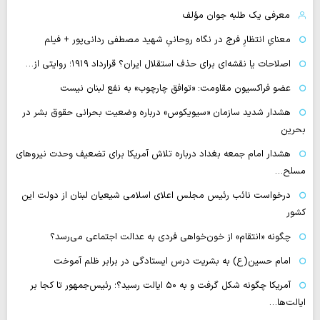
معرفی یک طلبه جوان مؤلف
معنایِ انتظارِ فرج در نگاه روحانیِ شهید مصطفی ردانی‌پور + فیلم
اصلاحات یا نقشه‌ای برای حذف استقلال ایران؟ قرارداد ۱۹۱۹؛ روایتی از…
عضو فراکسیون مقاومت: «توافق چارچوب» به نفع لبنان نیست
هشدار شدید سازمان «سیویکوس» درباره وضعیت بحرانی حقوق بشر در
بحرین
هشدار امام جمعه بغداد درباره تلاش آمریکا برای تضعیف وحدت نیروهای
مسلح…
درخواست نائب رئیس مجلس اعلای اسلامی شیعیان لبنان از دولت این
کشور
چگونه «انتقام» از خون‌خواهی فردی به عدالت اجتماعی می‌رسد؟
امام حسین(ع) به بشریت درس ایستادگی در برابر ظلم آموخت
آمریکا چگونه شکل گرفت و به ۵۰ ایالت رسید؟؛ رئیس‌جمهور تا کجا بر
ایالت‌ها…