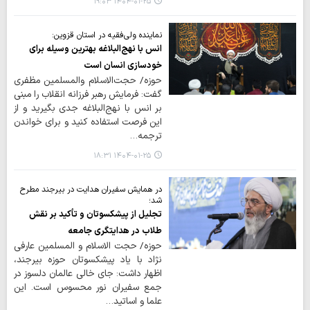
۱۴۰۴-۰۱-۲۵ ۱۹:۰۳
نماینده ولی‌فقیه در استان قزوین:
انس با نهج‌البلاغه بهترین وسیله برای
خودسازی انسان است
حوزه/ حجت‌الاسلام والمسلمین مظفری
گفت: فرمایش رهبر فرزانه انقلاب را مبنی
بر انس با نهج‌البلاغه جدی بگیرید و از
این فرصت استفاده کنید و برای خواندن
ترجمه…
۱۴۰۴-۰۱-۲۵ ۱۸:۳۱
در همایش سفیران هدایت در بیرجند مطرح
شد؛
تجلیل از پیشکسوتان و تأکید بر نقش
طلاب در هدایتگری جامعه
حوزه/ حجت الاسلام و المسلمین عارفی
نژاد با یاد پیشکسوتان حوزه بیرجند،
اظهار داشت: جای خالی عالمان دلسوز در
جمع سفیران نور محسوس است. این
علما و اساتید…