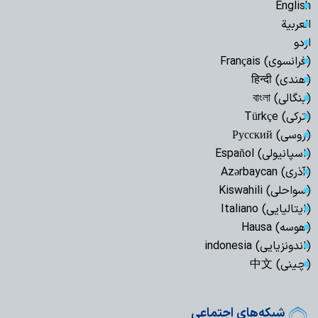
English
العربیة
اردو
(فرانسوی) Français
(هندی) हिन्दी
(بنگالی) বাংলা
(ترکی) Türkçe
(روسی) Русский
(اسپانیولی) Español
(آذری) Azərbaycan
(سواحلی) Kiswahili
(ایتالیایی) Italiano
(هوسه) Hausa
(اندونزیایی) indonesia
(چینی) 中文
شبکه‌های اجتماعی