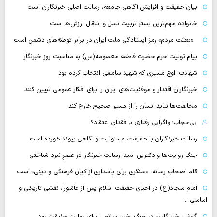
بیان حقیقت و افزایش آگاهی جامعه، رسالت اصلی خبرنگاران است
خانواده مهم‌ترین بستر تربیت نسل و انتقال ارزش‌ها است
«بعثت مردم» رمز ایستادگی ملت ایران در برابر توطئه‌های دشمن است
پیام تولیت حرم حضرت فاطمه معصومه(س) به مناسبت روز خبرنگار
شهادت؛ اوج مسیری که شهید سامعی انتخاب کرده بود
خبرنگاران اقتدار و موفقیت‌های ایران را برای افکار عمومی تبیین کنند
مخالفت‌ها نباید انسان را از مسیر صحیح خارج کند
بی‌حجاب؛ واگرایی رفتاری یا فقدان اعتقاد؟
رسالت خبرنگاران با حقیقت، مسئولیت و آگاهی پیوند خورده است
جنگ روایت‌ها و دکترین امید؛ رسالتِ خبرنگار در عصرِ نبردِ شناختی
قلم اصحاب رسانه، «سنگری برای پاسداری از کیان فرهنگی و دینی» است
امام سجاد(ع) در احیای حقیقت اسلام پس از عاشورا، نقشی تاریخی و
اساسی…
گوشی خبرنگاران در جنگ اخیر، سلاحی برای روایت حقیقت بود