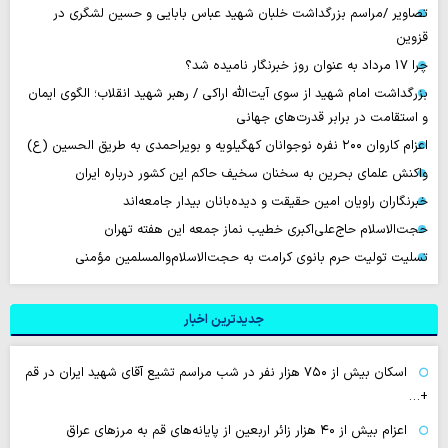
تصاویر /مراسم بزرگداشت خلبان شهید عباس بابایی و حسین لشگری در
قزوین
چرا 17 مرداد به عنوان روز خبرنگار نامیده شد؟
بزرگداشت امام شهید از سوی آیت‌الله اراکی / رهبر شهید انقلاب؛ الگوی ایمان
و استقامت در برابر قدرت‌های جهانی
اعزام کاروان ۲۰۰ نفره نوجوانان کهگیلویه و بویراحمدی به طریق الحسین (ع)
واکنش علمای بحرین به سخنان سخیف حاکم این کشور درباره ایران
خبرنگاران راویان امین حقیقت و دیده‌بانان بیدار جامعه‌اند
حجت‌الاسلام حاج‌علی‌اکبری خطیب نماز جمعه این هفته تهران
تسلیت تولیت حرم بانوی کرامت به حجت‌الاسلام‌والمسلمین مؤمنی
جدیدترین اخبار
اسکان بیش از ۷۵۰ هزار نفر در شب مراسم تشیع آقای شهید ایران در قم
+…
اعزام بیش از ۴۰ هزار زائر اربعین از پایانه‌های قم به مرزهای عراق