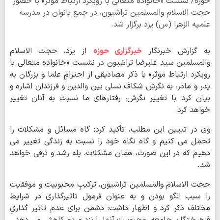
حوزه/ نشست «خانواده متعالی با رویکرد ارتباط موثر» با حضور
حجت الاسلام والمسلمین تراشیون، در جمع بانوان در مدرسه
علمیه الزهرا (س) یزد برگزار شد.
به گزارش خبرنگار
خبرگزاری حوزه
از یزد، حجت الاسلام
والمسلمین سید علیرضا تراشیون در نشست «خانواده متعالی با
رویکرد ارتباط موثر» با ذکر مصادیقی از احترامِ علما و بزرگان به
پدر و مادر، به نگرشِ شکاف نسلی بین والدین و فرزندان اشاره و
بیان کرد: با تغییر نگرش، رفتارهای ما نسبت به آنان تغییر
خواهد کرد.
وی در تبیین این مطلب، تأکید کرد: گاه مسائل و مشکلات را
تحمل می کنیم و گاه نگاه خود را نسبت به زندگی تغییر می
دهیم که در این صورت، همان مشکلات، پله رشد و ترقی خواهد
شد.
حجت الاسلام والمسلمین تراشیون، ترکیبِ محبوبیت و موفقیت
را سبب الگو بودن و به عنوان فرمول تاثیرگذاری در شرایط
مختلف ذکر کرد و اظهار داشت: دشمن برای عدم تاثیر گذاریِ