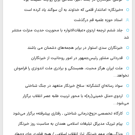
«خبرنگار»؛ امانتدارِ قلمی که خداوند به آن سوگند یاد کرده است
استاد حوزه علمیه قم درگذشت
جلد ششم ترجمه اردوی «عبقات‌الانوار» با محوریت حدیث منزلت منتشر
شد
خبرنگاران سدی استوار در برابر هجمه‌های دشمنان می باشند
قدردانی مشاور رئیس‌جمهور در امور روحانیت از خبرنگاران
ملت ایران هرگز محبت، همبستگی و برادری ملت اندونزی را فراموش
نخواهد…
سواد رسانه‌ایِ کنشگرانه؛ سلاح خبرنگار متعهد در جنگ شناختی
اردوی «مثل خمینی(ره)» با محور تربیت طلبه عصر انقلاب برگزار
می‌شود…
کارگاه تخصصی «زوج‌درمانی شناختی ـ رفتاری پیشرفته» برگزار می‌شود
پیام تبریک مدیرکل تبلیغات اسلامی همدان به مناسبت روز خبرنگار
ویژگی‌های مهم خبرنگار تراز انقلاب اسلامی / هیچ فناوری‌ جای «جهاد