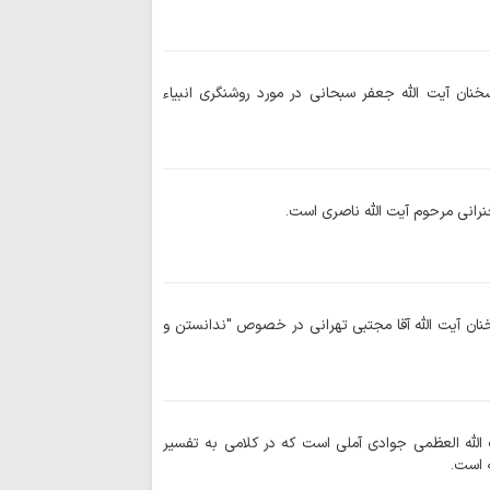
حضور گسترده مر
اربعین،بزرگ‌ترین سد
استکباری…
ان آیت الله جعفر سبحانی در مورد روشنگری انبیاء
کتابی با عنوان فریبن
حضرت زینب(س) در ک
پیام‌های زیارت جامعه
تشیع در روزگار بحران
بازدید تولیت آس
رانی مرحوم آیت الله ناصری است.
پروژه‌های عمرانی حر
زیارت اربعین حسی
افزایش علم، فهم و 
عدم همراهی با م
قرآن و عاشورا است
ان آیت الله آقا مجتبی تهرانی در خصوص "ندانستن و
پیام اربعین حسین
دشمن و جهاد تبیین
اربعین حسینی، 
ایمان در سختی‌ها ا
لله العظمی جوادی آملی است که در کلامی به تفسیر
معرفی کتاب | «عل
ه است.
صدوق با تحقیق آیت‌ا