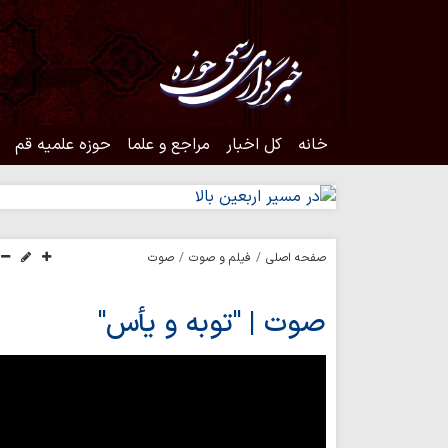
خانه
کل اخبار
مراجع و علما
حوزه علمیه قم
صفحه اصلی
فیلم و صوت
صوت
صوت | "توبه و یأس"