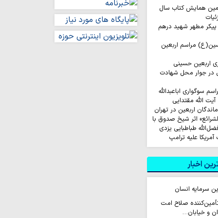
مین همایش کتاب سال
ئیات
ا پیکر مطهر شهید درهم
حسین(ع) مراسم اربعین
ری اربعین حسینی
 در جوار محل شهادت
م سوگواری اباعبدالله
یت الله مقتدایی
ماندگان اربعین در تهران
لشرائع» اثر شیخ صدوق با
ضل‌الله طباطبایی یزدی
ین اخبار
ین سرمایه انسان
 تأمین‌کننده صلاح امت
ن و خیابان…