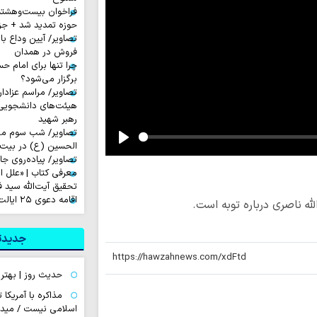
فراخوان بیست‌وهشت
حوزه تمدید شد + جز
تصاویر/ آیین وداع ب
فروش در همدان
چرا تنها برای امام 
برگزار می‌شود؟
تصاویر/ مراسم عزادا
هیئت‌های دانشجویی
رهبر شهید
تصاویر/ شب سوم مراس
الحسین (ع) در بیت آ
Play
تصاویر/ پیاده‌روی جا
معرفی کتاب | «علل ا
تحقیق آیت‌الله سید ف
اقامه دعوی ۲۵ ایالت آمریکا علیه ترامپ
ه ناصری درباره توبه است.
جدیدتر
حدیث روز | بهتر
مذاکره با آمریکا
اسلامی نیست / میدا