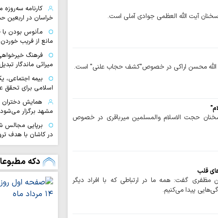
کارنامه سه‌روزه 
نان آیت الله العظمی جوادی آملی است.
خراسان در اربعین ح
مأنوس بودن با قر
مانع از فریب خورد
فرهنگ خیرخواهی 
میراثی ماندگار تبدی
 الله محسن اراکی در خصوص"کشف حجاب علنی" است.
بیمه اجتماعی، یک
اسلامی برای تحقق ع
م"
مشهد برگزار می‌شود
خنان حجت الاسلام والمسلمین میرباقری در خصوص
برپایی مجالس شبی
در کاشان با هدف تر
پذیرش ۵۰
خواهران کوهدشت
دکه مطبوعا
های قلب
جهاد تبیین وظیف
 مظفری گفت: همه ما در ارتباطی که با افراد دیگر
جوان برای خنثی‌ساز
ی‌هایی پیدا می‌کنیم.
ارائه ۵ میلی
اربعین حسینی