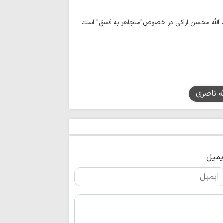
 الله محسن اراکی در خصوص"متجاهر به فسق" است.
له ناصری
یمیل