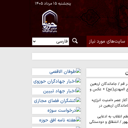
پنجشنبه ۱۵ مرداد ۱۴۰۵
سایت‌های مورد نیاز
ن
ر قم / جاماندگان اربعین
ق المهدی(عج) + عکس و
 آغاز عصر «امنیت انرژی»
ماندگان اربعین در
م انقلاب به ادعایی
هور / انشقاق و دودستگی