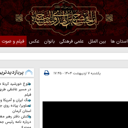
استان ها
بین الملل
علمی فرهنگی
بانوان
عکس
فیلم و صوت
پربازدیدتری
یکشنبه ۷ اردیبهشت ۱۴۰۴ - ۱۷:۴۵
طلوع خورشید کربلا د
در مسیر عاشقی طری
فیلم
جنگ ایران و آمریکا و
تصاویر/ پیاده روی جا
استان کرمان
واکنش دفتر رهبر معظ
درباره نامه رئیس جم
ممنوع