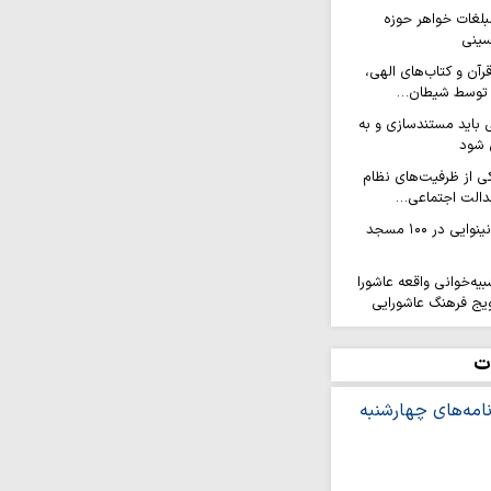
مبلغات خواهر حوزه
سینی
آن و کتاب‌های الهی،
ن توسط شیطان…
باید مستندسازی و به
ل شود
ی از ظرفیت‌های نظام
دالت اجتماعی…
همایش دختران نینوایی در ۱۰۰ مسجد
ه‌خوانی واقعه عاشورا
ویج فرهنگ عاشورایی
 بانوی طلبه در مدرسه علمیه
ت
ه نخبگان در برابر نسل
ی شبهات است
ون خدمت هلال‌احمر به زائران