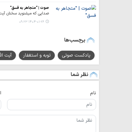
صوت | "متجاهر به فسق"
صدایی که میشنوید سخنان آیت
۱۴۰۴-۰۱-۲۶ ۰۹:۲۳
برچسب‌ها
پادکست صوتی
توبه و استغفار
آیت ال
نظر شما
نام
ا