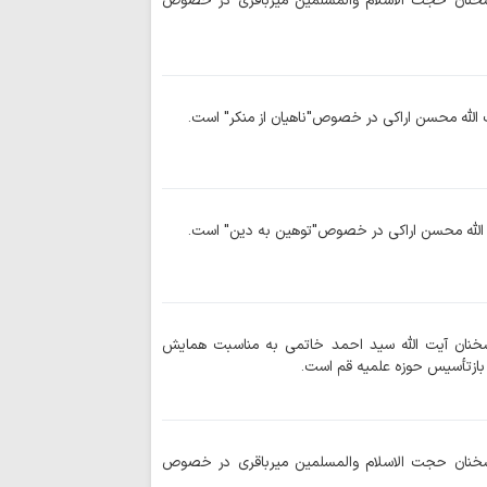
خنان حجت الاسلام والمسلمین میرباقری در خصوص
پروژه دشمن، تغییر 
ملت ایران با روحی
دشمنان ایستادگی می
مراسم پیاده روی
کامل از امت‌سازی را
الله محسن اراکی در خصوص"ناهیان از منکر" است.
همکاری گسترده 
کرامت با رسانه ملی د
خادمانی که نوای 
۱۰۸۰ طنین انداز کردند
الله محسن اراکی در خصوص"توهین به دین" است.
اسکان ۱۰۰
مقدس مسجد جمکرا
اربعین الگوی تاب
عصر آخرالزمان است
خنان آیت الله سید احمد خاتمی به مناسبت همایش
تسلیت استاد حسین
ازتأسیس حوزه علمیه قم است.
اراکی
۶۰۰ نیروی عملی
خدمت کردند
آستان مقدس علو
خنان حجت الاسلام والمسلمین میرباقری در خصوص
خود برای زیارت اربعی