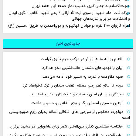
حجت‌الاسلام حاج‌علی‌اکبری خطیب نماز جمعه این هفته تهران
بزرگداشت امام شهید از سوی آیت‌الله اراکی / رهبر شهید انقلاب؛ الگوی ایمان
و استقامت در برابر قدرت‌های جهانی
اعزام کاروان ۲۰۰ نفره نوجوانان کهگیلویه و بویراحمدی به طریق الحسین (ع)
جدیدترین اخبار
اطعام روزانه ۱۰ هزار زائر در موکب حرم بانوی کرامت
ایران با تهدیدهای دشمنان عقب‌نشینی نخواهد کرد
جبهه مقاومت با قدرت به مسیر خود ادامه می‌دهد
مردم تا اعلام نظر رهبر معظم انقلاب میدان را ترک نخواهند کرد
خبرنگاران راویان امین حقیقت و دیده‌بانان بیدار جامعه‌اند
اربعین حسینی امسال رنگ و بوی انقلابی و حسینی داشت
مهاجرت معکوس از سرزمین‌های اشغالی نشانه بحران رژیم صهیونیستی
است
اختتامیه هشتمین کنگره بین‌المللی شعر زنان عاشورایی در مشهد برگزار…
ایران قوی با هم‌افزایی قدرت میدانی و دیپلماسی هوشمند شکل می‌گیرد