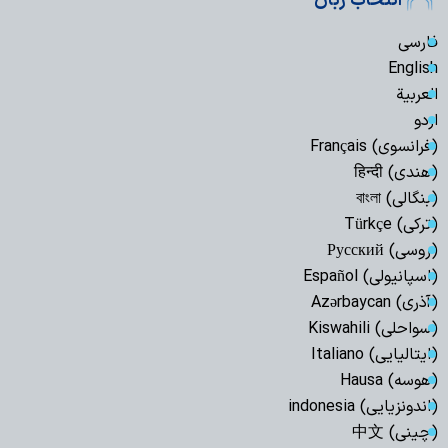
انتخاب زبان
فارسی
English
العربیة
اردو
(فرانسوی) Français
(هندی) हिन्दी
(بنگالی) বাংলা
(ترکی) Türkçe
(روسی) Русский
(اسپانیولی) Español
(آذری) Azərbaycan
(سواحلی) Kiswahili
(ایتالیایی) Italiano
(هوسه) Hausa
(اندونزیایی) indonesia
(چینی) 中文