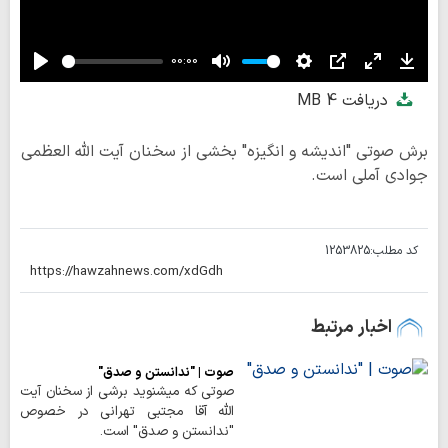
00:00
Play
Mute
Settings
PIP
Enter
Down
دریافت
4 MB
fullscreen
برش صوتی "اندیشه و انگیزه" بخشی از سخنان آیت الله العظمی
جوادی آملی است.
کد مطلب:
1253825
اخبار مرتبط
صوت | "ندانستن و صدق"
صوتی که میشنوید برشی از سخنان آیت
الله آقا مجتبی تهرانی در خصوص
"ندانستن و صدق" است.