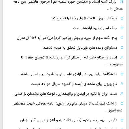
بزرگداشت استاد و ممتحن حوزه علمیه قم | مرحوم هاشمی پنج دهه
عمرش را…
جامعه امروز اطاعت از ولی خدا را تمرین کند
جنگ امروز، نبرد اراده‌ها است
پنج نکته مهم از سیره و روش پیامبر اکرم(ص) در آیه ۱۵۹ آل‌عمران
مسئولان وعده‌های غیرقابل تحقق به مردم ندهند
ابعاد و احکام «اسراف» از منظر قرآن و روایات؛ از تضییع حقوق تا
محرومیت…
دانشگاه‌ها باید پرچمدار آزادی علم و تولید قدرت بین‌المللی باشند
تلویزیون برای ماه‌های آینده با کمبود سریال مواجه نیست
ملت ایران با تکیه بر ایمان و ولایتمداری، توطئه‌های دشمنان را خنثی…
از اشک نیمه‌شب تا دیدار امام زمان(عج)؛ نامه عرفانی شهید مصطفی
انجم‌افروز…
نگرانی مهم پیامبر اکرم (صلی الله علیه و آله) از دوران آخر الزمان