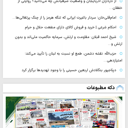
از نارداران آذربایجان و وضعیت شیعیانش چه می‌دانید؟ روایتی از
خفقان…
امام‌قلی‌خان؛ سردار باغیرت ایرانی که تنگه هرمز را از چنگ پرتغالی‌ها…
احکام شرعی | خرید و فروش کالای دارای منفعت حلال و حرام
شیخ احمد قبلان: مقاومت و ارتش، سرمایه حاکمیت ملی‌اند و بدون
ارتش و…
حزب‌الله: نقشه دشمن، طمع‌ او نسبت به لبنان را تأیید می‌کند؛
امتیازدهی…
دیِنَاجپور بنگلادش اربعین حسینی را با وجود تهدیدها برگزار کرد
دکه مطبوعات