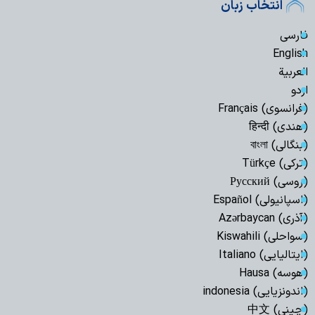
انتخاب زبان
فارسی
English
العربیة
اردو
(فرانسوی) Français
(هندی) हिन्दी
(بنگالی) বাংলা
(ترکی) Türkçe
(روسی) Русский
(اسپانیولی) Español
(آذری) Azərbaycan
(سواحلی) Kiswahili
(ایتالیایی) Italiano
(هوسه) Hausa
(اندونزیایی) indonesia
(چینی) 中文