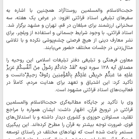
حجت‌الاسلام والمسلمین روستاآزاد همچنین با اشاره به
سفرهای تبلیغی استاد قرائتی افزود: در عرض یک هفته، سه
سخنرانی ارزشمند برای مبلغان در قم، تهران و مشهد برگزار شد.
استاد قرائتی، با وجود شرایط جسمانی و استفاده از ویلچر، برای
نشر معارف دینی از هیچ فرصتی چشم‌پوشی نکرده و با تلاشی
مثال‌زدنی در جلسات مختلف حضور می‌یابند.
معاون فرهنگی و تبلیغی دفتر تبلیغات اسلامی این روحیه را
مصداق آیه ۱۲۸ سوره توبه "لَقَدْ جَاءَکُمْ رَسُولٌ مِنْ أَنْفُسِکُمْ عَزِیزٌ
عَلَیْهِ مَا عَنِتُّمْ حَرِیصٌ عَلَیْکُمْ بِالْمُؤْمِنِینَ رَءُوفٌ رَحِیمٌ"دانست و
تأکید کرد: این اشتیاق و تعهد برای هدایت مردم، کاملاً در
فعالیت‌های استاد قرائتی مشهود است.
وی با تأکید بر جایگاه مطالبه‌گری حجت‌الاسلام والمسلمین
قرائتی در ترویج قرآن، اظهار داشت: ایشان همواره با مراجع
تقلید، مسئولان حوزوی و کشوری دیدار داشته و با استدلال‌های
قوی، ضرورت توجه بیشتر به قرآن را مطرح کرده‌اند. این پیگیری
مستمر باعث شده است که نهادهای مختلف در راستای توسعه