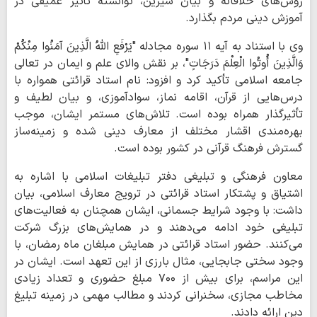
روش‌های خلاقانه و بیان شیرین، توانسته تأثیر عمیقی در
آموزش دینی مردم بگذارد.
وی با استناد به آیه ۱۱ سوره مجادله "یَرْفَعِ اللَّهُ الَّذِینَ آمَنُوا مِنْکُمْ
وَالَّذِینَ أُوتُوا الْعِلْمَ دَرَجَاتٍ"، بر نقش والای علم و ایمان در تعالی
جامعه اسلامی تأکید کرد و افزود: نام استاد قرائتی همواره با
درس‌هایی از قرآن، اقامه نماز، سوادآموزی، و بیان لطیف و
تأثیرگذار همراه بوده است. تلاش‌های مستمر ایشان، موجب
بهره‌مندی اقشار مختلف از معارف دینی شده و زمینه‌ساز
گسترش فرهنگ قرآنی در کشور بوده است.
معاون فرهنگی و تبلیغی دفتر تبلیغات اسلامی با اشاره به
اشتیاق و پشتکار استاد قرائتی در ترویج معارف اسلامی، بیان
داشت: با وجود شرایط جسمانی، ایشان همچنان به فعالیت‌های
تبلیغی خود ادامه می‌دهند و در همایش‌های بزرگ شرکت
می‌کنند. حضور استاد قرائتی در همایش مبلغان ماه رمضان، با
وجود سختی جابجایی، مثال بارزی از این تعهد است. ایشان در
این مراسم، برای بیش از ۷۰۰ مبلغ حضوری و تعداد زیادی
مخاطب مجازی، سخنرانی کردند و مطالب مهمی در زمینه تبلیغ
دین ارائه دادند.