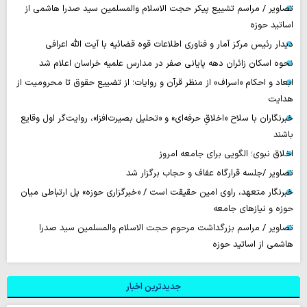
تصاویر / مراسم تشییع پیکر حجت ‌الاسلام والمسلمین سید صدرا هاشمی از
اساتید حوزه
دیدار رئیس مرکز آمار و فناوری اطلاعات قوه قضائیه با آیت الله اعرافی
نحوه اسکان زائران دهه پایانی صفر در مدارس علمیه خراسان اعلام شد
ابعاد و احکام «اسراف» از منظر قرآن و روایات؛ از تضییع حقوق تا محرومیت از
هدایت
خبرنگاران با سلاح «اخلاقِ حرفه‌ای» و «تحلیل بصیرت‌افزا»، روایت‌گر اول وقایع
باشند
اخلاق نبوی؛ الگویی برای جامعه امروز
تصاویر /جلسه قرارگاه عفاف و حجاب برگزار شد
خبرنگار متعهد، راوی امین حقیقت است / «خبرگزاری حوزه» پل ارتباطی میان
حوزه و نیازهای جامعه
تصاویر / مراسم بزرگداشت مرحوم حجت الاسلام والمسلمین سید صدرا
هاشمی از اساتید حوزه
جدیدترین اخبار