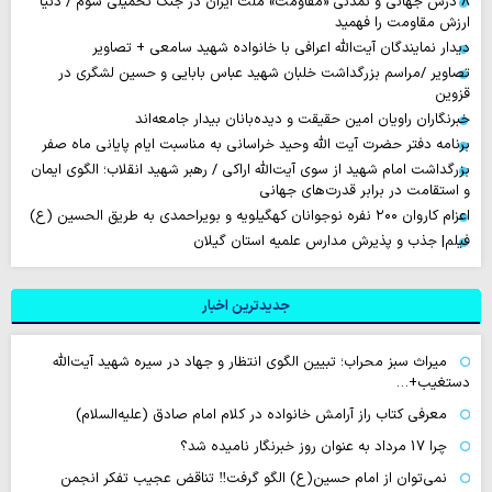
۸ درس جهانی و تمدنی «مقاومت» ملت ایران در جنگ تحمیلی سوم / دنیا
ارزش مقاومت را فهمید
دیدار نمایندگان آیت‌الله اعرافی با خانواده شهید سامعی + تصاویر
تصاویر /مراسم بزرگداشت خلبان شهید عباس بابایی و حسین لشگری در
قزوین
خبرنگاران راویان امین حقیقت و دیده‌بانان بیدار جامعه‌اند
برنامه دفتر حضرت آیت الله وحید خراسانی به مناسبت ایام پایانی ماه صفر
بزرگداشت امام شهید از سوی آیت‌الله اراکی / رهبر شهید انقلاب؛ الگوی ایمان
و استقامت در برابر قدرت‌های جهانی
اعزام کاروان ۲۰۰ نفره نوجوانان کهگیلویه و بویراحمدی به طریق الحسین (ع)
فیلم| جذب و پذیرش مدارس علمیه استان گیلان
جدیدترین اخبار
میراث سبز محراب؛ تبیین الگوی انتظار و جهاد در سیره شهید آیت‌الله
دستغیب+…
معرفی کتاب راز آرامش خانواده در کلام امام صادق (علیه‌السلام)
چرا 17 مرداد به عنوان روز خبرنگار نامیده شد؟
نمی‌توان از امام حسین(ع) الگو گرفت‼ تناقض عجیب تفکر انجمن