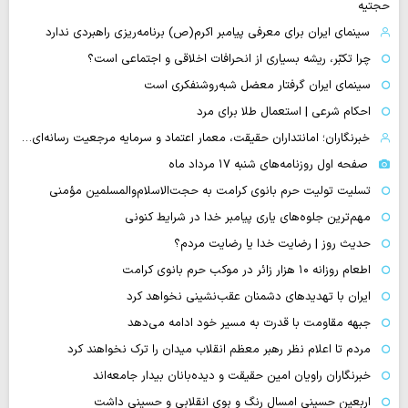
حجتیه
سینمای ایران برای معرفی پیامبر اکرم(ص) برنامه‌ریزی راهبردی ندارد
چرا تکبّر، ریشه بسیاری از انحرافات اخلاقی و اجتماعی است؟
سینمای ایران گرفتار معضل شبه‌روشنفکری است
احکام شرعی | استعمال طلا برای مرد
خبرنگاران؛ امانتداران حقیقت، معمار اعتماد و سرمایه مرجعیت رسانه‌ای…
صفحه اول روزنامه‌های شنبه ۱۷ مرداد ماه
تسلیت تولیت حرم بانوی کرامت به حجت‌الاسلام‌والمسلمین مؤمنی
مهم‌ترین جلوه‌های یاری پیامبر خدا در شرایط کنونی
حدیث روز | رضایت خدا یا رضایت مردم؟
اطعام روزانه ۱۰ هزار زائر در موکب حرم بانوی کرامت
ایران با تهدیدهای دشمنان عقب‌نشینی نخواهد کرد
جبهه مقاومت با قدرت به مسیر خود ادامه می‌دهد
مردم تا اعلام نظر رهبر معظم انقلاب میدان را ترک نخواهند کرد
خبرنگاران راویان امین حقیقت و دیده‌بانان بیدار جامعه‌اند
اربعین حسینی امسال رنگ و بوی انقلابی و حسینی داشت