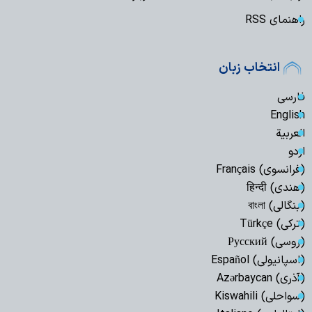
راهنمای RSS
انتخاب زبان
فارسی
English
العربیة
اردو
(فرانسوی) Français
(هندی) हिन्दी
(بنگالی) বাংলা
(ترکی) Türkçe
(روسی) Русский
(اسپانیولی) Español
(آذری) Azərbaycan
(سواحلی) Kiswahili