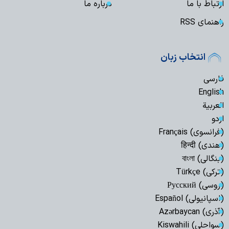
ارتباط با ما
درباره ما
راهنمای RSS
انتخاب زبان
فارسی
English
العربیة
اردو
(فرانسوی) Français
(هندی) हिन्दी
(بنگالی) বাংলা
(ترکی) Türkçe
(روسی) Русский
(اسپانیولی) Español
(آذری) Azərbaycan
(سواحلی) Kiswahili