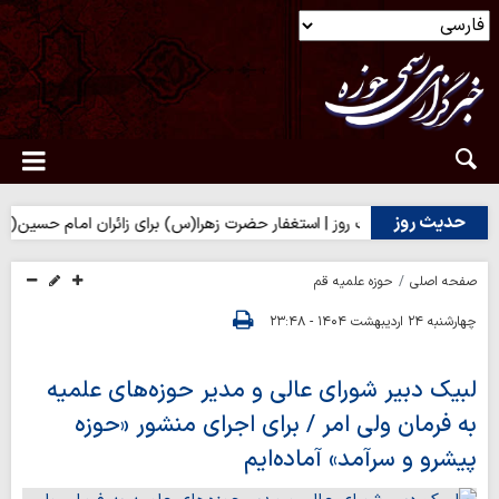
حدیث روز
ق
حدیث روز | استغفار حضرت زهرا(س) برای زائران امام حسین(ع)
صفحه اصلی
حوزه علمیه قم
چهارشنبه ۲۴ اردیبهشت ۱۴۰۴ - ۲۳:۴۸
لبیک دبیر شورای عالی و مدیر حوزه‌های علمیه
به فرمان ولی امر / برای اجرای منشور «حوزه
پیشرو و سرآمد» آماده‌ایم