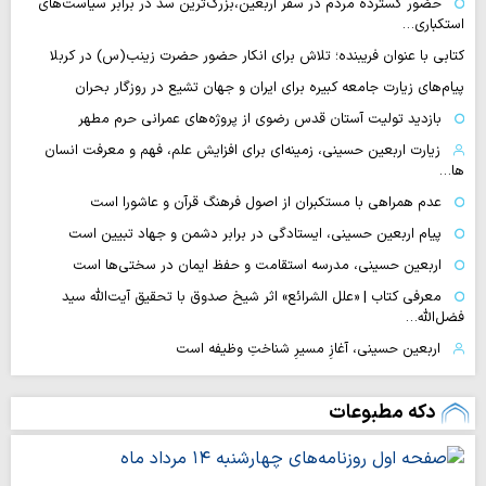
حضور گسترده مردم در سفر اربعین،بزرگ‌ترین سد در برابر سیاست‌های
استکباری…
کتابی با عنوان فریبنده؛ تلاش برای انکار حضور حضرت زینب(س) در کربلا
پیام‌های زیارت جامعه کبیره برای ایران و جهان تشیع در روزگار بحران
بازدید تولیت آستان قدس رضوی از پروژه‌های عمرانی حرم مطهر
زیارت اربعین حسینی، زمینه‌ای برای افزایش علم، فهم و معرفت انسان
ها…
عدم همراهی با مستکبران از اصول فرهنگ قرآن و عاشورا است
پیام اربعین حسینی، ایستادگی در برابر دشمن و جهاد تبیین است
اربعین حسینی، مدرسه استقامت و حفظ ایمان در سختی‌ها است
معرفی کتاب | «علل الشرائع» اثر شیخ صدوق با تحقیق آیت‌الله سید
فضل‌الله…
اربعین حسینی، آغازِ مسیرِ شناختِ وظیفه است
دکه مطبوعات