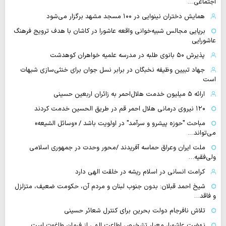
اجتماعی…
همایش دختران نینوایی در ۱۰۰ مسجد مشهد برگزار می‌شود
برپایی مجالس شبیه‌خوانی واقعه عاشورا در کاشان با هدف ترویج فرهنگ
عاشورایی
پذیرش ۵۰ بانوی طلبه در مدرسه علمیه خواهران کوهدشت
جهاد تبیین وظیفه نخبگان در برابر نسل جوان برای خنثی‌سازی شبهات
است
ارائه ۵ میلیون خدمت هلال‌احمر به زائران اربعین حسینی
۱۲۰ نیروی درمانی هلال احمر قم در طریق الحسین خدمت کردند
مباحث "حوزه پیشرو و سرآمد" در اولویت باشد / «وسائل الشیعه»
می‌تواند…
ملت ایران وعراق حماسه آفریدند /محور وحدت در جمهوری اسلامی
ولی‌فقیه…
کرامت انسانی در اسلام ریشه در خلقت الهی دارد
شیخ احمد قبلان: بدون جنوب لبنان و مردم آن، حکومت ضعیف، متزلزل
و فاقد…
تلاش نافرجام دولت بحرین برای کنترل شعائر حسینی
نهضت عاشورا، معیار تشخیص اطاعت الهی از فرمان طاغوت است