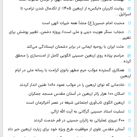
روایت‌ کاربران «ایکس» از اربعین ۱۴۰۵؛ از لگدمال شدن ترامپ تا
اسرائیل…
محبت امام حسین(ع) منشأ همه خیرات الهی است
حجاب؛ سنگر هویت دینی و ملی است/ پروژه دشمن، تغییر پوشش برای
تغییر…
ملت ایران با روحیه ایمانی در برابر دشمنان ایستادگی می‌کند
مراسم پیاده روی اربعین حسینی الگویی کامل از امت‌سازی را محقق
کرده…
همکاری گسترده موکب حرم مطهر بانوی کرامت با رسانه ملی در ایام
اربعین
خادمانی که نوای اربعین را در موکب عمود ۱۰۸۰ طنین انداز کردند
اسکان ۱۰۰ هزار زائر اربعین در آستان مقدس مسجد جمکران
اربعین الگوی تاب‌آوری اجتماعی شیعه در عصر آخرالزمان است
تسلیت استاد حسینی گرگانی به آیت الله اراکی
۶۰۰ نیروی عملیاتی به زائران حسینی در قم خدمت کردند
آستان مقدس علوی از موفقیت طرح ویژه خود برای زیارت اربعین خبر داد