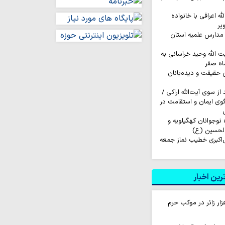
له اعرافی با خانواده
یر
مدارس علمیه استان
ت الله وحید خراسانی به
اه صفر
ن حقیقت و دیده‌بانان
ز سوی آیت‌الله اراکی /
گوی ایمان و استقامت در
اروان ۲۰۰ نفره نوجوانان کهگیلویه و
الحسین (ع)
‌اکبری خطیب نماز جمعه
ین اخبار
ام روزانه ۱۰ هزار زائر در موکب حرم