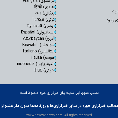
(فرانسوی) Français
(هندی) हिन्दी
وت
(بنگالی) বাংলা
(ترکی) Türkçe
ی ویژه
(روسی) Русский
(اسپانیولی) Español
(آذری) Azərbaycan
(سواحلی) Kiswahili
(ایتالیایی) Italiano
(هوسه) Hausa
(اندونزیایی) indonesia
(چینی) 中文
تمامی حقوق این سایت برای خبرگزاری حوزه محفوظ است.
طالب خبرگزاری حوزه در سایر خبرگزاری‌ها و روزنامه‌ها بدون ذکر منبع آز
www.hawzahnews.com. All rights reserved