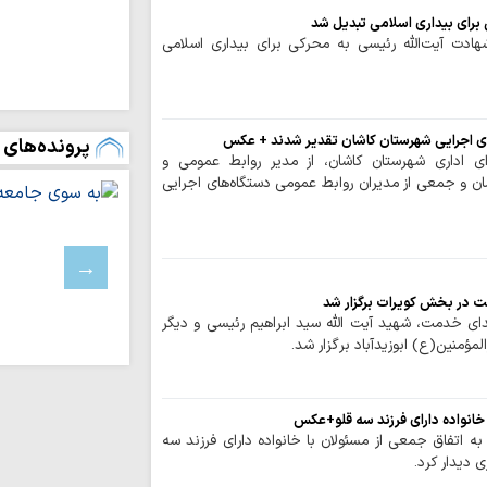
آرمان‌های خود عقب‌ن
 برای بیداری اسلامی تبدیل شد
رفاه و امنیت جام
ادت آیت‌الله رئیسی به محرکی برای بیداری اسلامی
وحدت و اتحاد محقق
تداوم تجاوزات ر
لبنان
ی اجرایی شهرستان کاشان تقدیر شدند + عکس
پرونده‌های 
مسلمانان تگزاس 
 اداری شهرستان کاشان، از مدیر روابط عمومی و
سخت
شان و جمعی از مدیران روابط عمومی دستگاه‌های اجرایی
بیروت، پایتخت م
عادی‌سازی روابط با 
اسرائیل خانه‌های 
باختری را با ماشین‌
ملت ایران با مق
 در بخش کویرات برگزار شد
زانو درآمدن صهیونی
ی خدمت، شهید آیت الله سید ابراهیم رئیسی و دیگر
ؤمنین(ع) ابوزیدآباد برگزار شد.
واکنش علمای بح
حاکم این کشور درباره
آمریکا در برابر م
ا خانواده دارای فرزند سه قلو+عکس
بن‌بست شده است
به اتفاق جمعی از مسئولان با خانواده دارای فرزند سه
به سوی یک جبهه 
 دیدار کرد.
عادی‌سازی روابط با