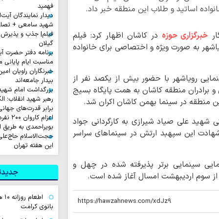
فهمید
نواده اساتید و طلاب این منطقه خبر داد.
دیدار نمایندگان آیت‌ال
شهید سامعی + تصاو
فیلم| جذب و پذیرش 
گار
خبرگزاری حوزه
در کاشان اظهار کرد: فیلم‌
گیلان
اشهر به صورت ویژه و اختصاصی برای خانواده
برنامه دفتر حضرت آی
مناسبت ایام پایانی م
خبرنگاران راویان امی
مایی رویاشهر با حضور بیش از یکصد نفر از
بیدار جامعه‌اند
 و برادران منطقه کاشان به همت پایگاه بسیج
بزرگداشت امام شهید ا
رهبر شهید انقلاب؛ ال
ین منطقه در سینما بهمن کاشان اکران شد.
برابر قدرت‌های جهانی
اعزام ک
ی شهید علی صیاد شیرازی به کارگردانی جواد
بویراحمدی به طریق 
 شهادت این سپهبد ارتش در سینماهای سراسر
حجت‌الاسلام حاج‌علی
این هفته تهران
نمایی سینمایی برتر پذیرفته شده در چهل و
جدیدتر
 از سوم اردیبهشت امسال آغاز شده است.
اطع
بانوی کرامت