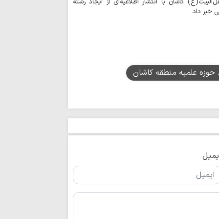
لبیت(ع) کاشان با انتشار اطلاعیه‌ای از ایجاد رشته
ماموستا حسینی:
 خبر داد.
جنایت‌ها، در دسترسی
نزاع‌های داخلی و
برای جامعه اسلامی 
عقب‌نشینی آمریک
نشانه تغییر محاسبا
 حوزه علمیه منطقه کاشان
اتحاد مقدس مولف
انسجام ملی مهم
علیه جمهوری اسلامی
نباید با اختلاف‌ا
انسجام ملت ایران ر
قدرت منطقه‌ای ای
ایستادگی است
یمیل
وحدت و انسجام م
دشمن را برهم زده ا
تصاویر/ اقامه نم
تنگه‌ هرمز و باب
ایستادگی است
قائد شهید به دنب