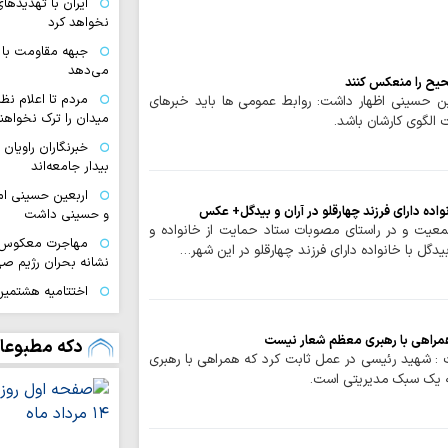
ایران با تهدیده
نخواهد کرد
جبهه مقاومت با 
می‌دهد
حیح را منعکس کنند
مردم تا اعلام نظ
ن حسینی اظهار داشت: روابط عمومی ها باید خبرهای
میدان را ترک نخواهند
الگوی کارشان باشد.
خبرنگاران راویان
بیدار جامعه‌اند
اربعین حسینی ام
انواده دارای فرزند چهارقلو در آران و بیدگل+ عکس
و حسینی داشت
معیت و در راستای مصوبات ستاد حمایت از خانواده و
مهاجرت معکوس ا
دگل با خانواده دارای فرزند چهارقلو در این شهر…
نشانه بحران رژیم ص
اختتامیه هشتمین 
زنان عاشورایی در مش
ایران قوی با هم‌
مراهی با رهبری معظم شعار نیست
دکه مطبوعا
 شهید رئیسی در عمل ثابت کرد که همراهی با رهبری
دیپلماسی هوشمند شک
ه یک سبک مدیریتی است.
اقتدار امروز کشو
صحنه و توانمندی ن
ملت ایران با تکی