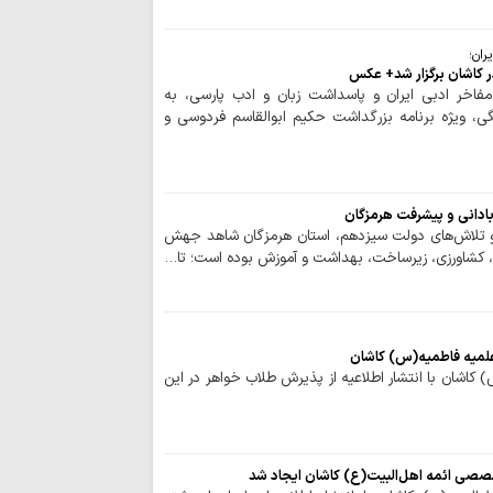
اجرای قانون حجاب
مسئولان است
ران؛
 کاشان برگزار شد+ عکس
مدیریت تنگه هرم
فاخر ادبی ایران و پاسداشت زبان و ادب پارسی، به
اسلامی ایران است
گی، ویژه برنامه بزرگداشت حکیم ابوالقاسم فردوسی و
رهبری حکیمانه م
تهدیدهای جهانی را 
مدیریت انرژی نیا
است
بادانی و پیشرفت هرمزگان
اربعین حسینی، ر
 و تلاش‌های دولت سیزدهم، استان هرمزگان شاهد جهش
شکستن غرور استکبار 
، کشاورزی، زیرساخت، بهداشت و آموزش بوده است؛ تا…
ایستادگی و مقاو
عقب‌نشینی دشمن و ح
ملت ایران شایست
لمیه فاطمیه(س) کاشان
است
کاشان با انتشار اطلاعیه از پذیرش طلاب خواهر در این
همبستگی ملی، حی
کشور است
آمریکا در معادله
جبهه مقاومت، شکس
خصصی ائمه اهل‌البیت(ع) کاشان ایجاد شد