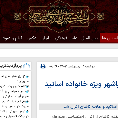
استان ها
بین الملل
علمی فرهنگی
بانوان
عکس
فیلم و صوت
حدیث رو
پربازدیدتری
دوشنبه ۲۹ اردیبهشت ۱۴۰۴ - ۰۸:۳۶
مرکز پژوهش‌های اس
شهر ویژه خانواده اساتید
می‌پذیرد
انتقام خون رهبر شهی
تصاویر/ مراسم بزرگد
سوی آیت‌الله اراکی
شیخ الجعید: تقریب س
مبارک در مسیر وحد
۸ درس جهانی و تمد
طقه کاشان از اکران اختصاصی فیلم‌های
در جنگ تحمیلی سوم 