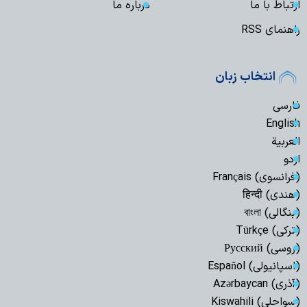
ارتباط با ما
درباره ما
راهنمای RSS
انتخاب زبان
فارسی
English
العربیة
اردو
(فرانسوی) Français
(هندی) हिन्दी
(بنگالی) বাংলা
(ترکی) Türkçe
(روسی) Русский
(اسپانیولی) Español
(آذری) Azərbaycan
(سواحلی) Kiswahili