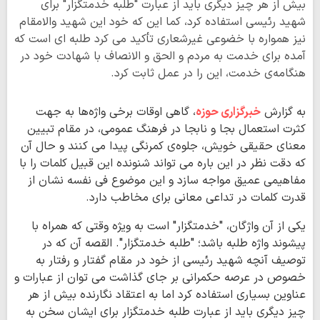
بیش از هر چیز دیگری باید از عبارت "طلبه خدمتگزار" برای
شهید رئیسی استفاده کرد، کما این که خود این شهید والامقام
نیز همواره با خضوعی غیرشعاری تأکید می کرد طلبه ای است که
آمده برای خدمت به مردم و الحق و الانصاف با شهادت خود در
هنگامه‌ی خدمت، این را در عمل ثابت کرد.
به گزارش
خبرگزاری حوزه
، گاهی اوقات برخی واژه‌ها به جهت
کثرت استعمال بجا و نابجا در فرهنگ عمومی، در مقام تبیین
معنای حقیقی خویش، جلوه‌ی کمرنگی پیدا می کنند و حال آن
که دقت نظر در این باره می تواند شنونده این قبیل کلمات را با
مفاهیمی عمیق مواجه سازد و این موضوع فی نفسه نشان از
قدرت کلمات در تداعی معانی برای مخاطب دارد.
یکی از آن واژگان، "خدمتگزار" است به ویژه وقتی که همراه با
پیشوند واژه طلبه باشد؛ "طلبه‌ خدمتگزار". القصه آن که در
توصیف آنچه شهید رئیسی از خود در مقام گفتار و رفتار به
خصوص در عرصه حکمرانی بر جای گذاشت می توان از عبارات و
عناوین بسیاری استفاده کرد اما به اعتقاد نگارنده بیش از هر
چیز دیگری باید از عبارت طلبه خدمتگزار برای ایشان سخن به