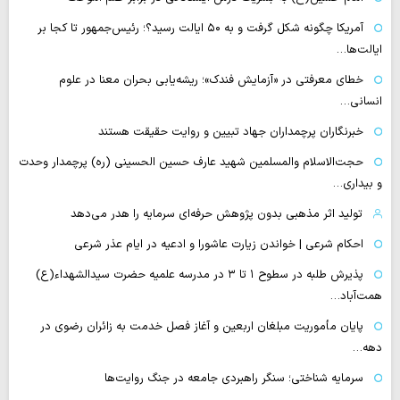
آمریکا چگونه شکل گرفت و به ۵۰ ایالت رسید؟؛ رئیس‌جمهور تا کجا بر
ایالت‌ها…
خطای معرفتی در «آزمایش فندک»؛ ریشه‌یابی بحران معنا در علوم
انسانی…
خبرنگاران پرچمداران جهاد تبیین و روایت حقیقت هستند
حجت‌الاسلام والمسلمین شهید عارف حسین الحسینی (ره) پرچمدار وحدت
و بیداری…
تولید اثر مذهبی بدون پژوهش حرفه‌ای سرمایه را هدر می‌دهد
احکام شرعی | خواندن زیارت عاشورا و ادعیه در ایام عذر شرعی
پذیرش طلبه در سطوح ۱ تا ۳ در مدرسه علمیه حضرت سیدالشهداء(ع)
همت‌آباد…
پایان مأموریت مبلغان اربعین و آغاز فصل خدمت به زائران رضوی در
دهه…
سرمایه شناختی؛ سنگر راهبردی جامعه در جنگ روایت‌ها