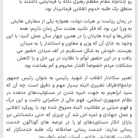
رو چنانچه مقام معظم رهبری نکته یا فرمایشی داشتند با
منطق یک طلبه خدومِ انقلابی فرمانبردار بود.
در زمان ریاست بر هیئت دولت، همواره یکی از سفارش هایش
به وزرا این بود که فکر نکنید هشت سال زمان داریم؛ همه
تلاش‌ها و ایده هایتان را در همین چهار سال عملی کنید؛ با این
وجود به جای آن که وزیر و معاون و استاندار را به میدان
بفرستد، خودش به شکل مستقیم در کف میدان حضور می
یافت و در این حضور توأم با نظارت در پیِ حل و یا کاهش
مشکلات مردم خصوصاً اقشار محروم و کم بضاعت بود.
تعبیر سکاندار انقلاب از شهید رئیسی به عنوان رئیس‌ جمهور
جامع‌الاطراف تعبیری البته بسیار مهم و دقیق است، چه آن که
سید ابراهیم به جهت خبره شدن در مسئولیت‌های متعدد در
نظام جمهوری اسلامی، فهم عالی از حکمرانی داشت و این درک
و فهم مبتنی بر عقلانیت البته ممزوج شده بود با رویکرد انقلابی
و عمل جهادی و ثمره اش شد آن چیزی که حتی دشمنانش نیز
یارای انکار دستاوردهای او را در عرصه های گوناگون خدمت
رسانی ندارند؛ خدمت رسانی صادقانه یک طلبه خدمتگزار که
بالاترین افتخارش خادمیِ آستان امام رئوف بود.