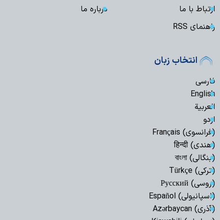
ارتباط با ما
درباره ما
راهنمای RSS
انتخاب زبان
فارسی
English
العربیة
اردو
(فرانسوی) Français
(هندی) हिन्दी
(بنگالی) বাংলা
(ترکی) Türkçe
(روسی) Русский
(اسپانیولی) Español
(آذری) Azərbaycan