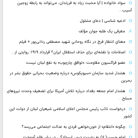
سواد خانواده | آیا محبت زیاد به فرزندان، می‌تواند به رابطه زوجین
آسیب…
ادعیه شناسی | دعای مشلول
معرفی یک طلبه جوان مؤلف
معنایِ انتظارِ فرج در نگاه روحانیِ شهید مصطفی ردانی‌پور + فیلم
اصلاحات یا نقشه‌ای برای حذف استقلال ایران؟ قرارداد ۱۹۱۹؛ روایتی از…
عضو فراکسیون مقاومت: «توافق چارچوب» به نفع لبنان نیست
هشدار شدید سازمان «سیویکوس» درباره وضعیت بحرانی حقوق بشر در
بحرین
هشدار امام جمعه بغداد درباره تلاش آمریکا برای تضعیف وحدت نیروهای
مسلح…
درخواست نائب رئیس مجلس اعلای اسلامی شیعیان لبنان از دولت این
کشور
چگونه «انتقام» از خون‌خواهی فردی به عدالت اجتماعی می‌رسد؟
امام حسین(ع) به بشریت درس ایستادگی در برابر ظلم آموخت