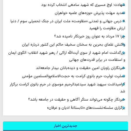
شهادت؛ اوج مسیری که شهید سامعی انتخاب کرده بود
تمدید مهلت پذیرش حوزه‌های علمیه خواهران
۸ درس جهانی و تمدنی «مقاومت» ملت ایران در جنگ تحمیلی سوم / دنیا
ارزش مقاومت را فهمید
چرا 17 مرداد به عنوان روز خبرنگار نامیده شد؟
واکنش علمای بحرین به سخنان سخیف حاکم این کشور درباره ایران
بزرگداشت امام شهید از سوی آیت‌الله اراکی / رهبر شهید انقلاب؛ الگوی ایمان
و استقامت در برابر قدرت‌های جهانی
خبرنگاران راویان امین حقیقت و دیده‌بانان بیدار جامعه‌اند
تسلیت تولیت حرم بانوی کرامت به حجت‌الاسلام‌والمسلمین مؤمنی
گرامیداشت سپهبد شهید سیدعبدالرحیم موسوی در حرم بانوی کرامت برگزار
شد
خبرنگار چگونه می‌تواند سنگر آگاهی و حقیقت در جامعه باشد؟
برگزاری سلسله‌نشست‌های «تابستانهٔ ادیان و عرفان»
جدیدترین اخبار