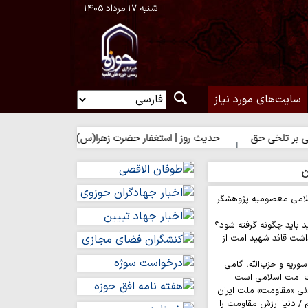
شنبه ۱۷ مرداد ۱۴۰۵
سایت‌های مورد نیاز
ق
حدیث روز | استغفار حضرت زهرا(س) برای زائران امام حسین(ع)
ن
لامی معصومیه پژوهشگر
د باید چگونه گرفته شود؟
اشت قائد شهید امت از
وریه و حزب‌الله، گامی
ت امت اسلامی است
نی «مقاومت» ملت ایران
/ دنیا ارزش مقاومت را