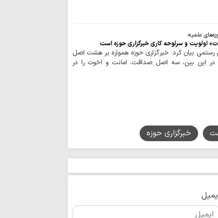
بن‌بست شده است
به سوی یک جبهه 
عادی‌سازی روابط با
ه‌های علمیه:
 اولویت و سرلوحه کاری خبرگزاری حوزه است
اجرای قانون حجاب
 رستمی بیان کرد: خبرگزاری حوزه همواره بر هشت اصل
مسئولان است
ه در این بین، سه اصل صداقت، امانت و اخوت را در
مدیریت تنگه هرم
اسلامی ایران است
رهبری حکیمانه م
تهدیدهای جهانی را 
مدیریت انرژی نیا
است
ت
خبرگزاری حوزه
اربعین حسینی، ر
شکستن غرور استکبار 
ایستادگی و مقاو
عقب‌نشینی دشمن و ح
ملت ایران شایست
است
یمیل
همبستگی ملی، حی
کشور است