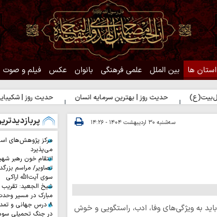
استان ها
بین الملل
علمی فرهنگی
بانوان
عکس
فیلم و صوت
حدیث روز | بهترین سرمایه انسان
حدیث روز | شکیبایی بر تلخی ح
پربازدیدتری
سه‌شنبه ۳۰ اردیبهشت ۱۴۰۴ - ۱۴:۲۶
مرکز پژوهش‌های اس
می‌پذیرد
انتقام خون رهبر شهی
تصاویر/ مراسم بزرگد
سوی آیت‌الله اراکی
شیخ الجعید: تقریب س
مبارک در مسیر وحد
۸ درس جهانی و تمد
ید به ویژگی‌های وفا، ادب، راستگویی و خوش
در جنگ تحمیلی سوم 