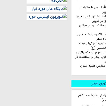
له اعرافی با خانواده
یر
داشت خلبان شهید عباس
ی در قزوین
ن حقیقت و دیده‌بانان
ت الله وحید خراسانی به
اه صفر
اروان ۲۰۰ نفره نوجوانان کهگیلویه و
الحسین (ع)
ز سوی آیت‌الله اراکی /
گوی ایمان و استقامت در
مدارس علمیه استان
ین اخبار
رامش خانواده در کلام
ام)