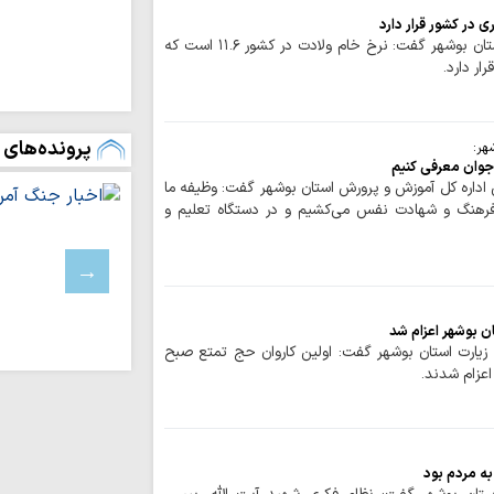
ی در کشور قرار دارد
اطع
حوزه/ سرپرست ثبت احوال استان بوشهر گفت: نرخ خام ولادت در کشور ۱۱.۶ است که
بانوی کرامت
ار دارد.
ایران با تهدیده
نخواهد کرد
جبهه مقاومت با 
پرونده‌های 
هر:
می‌دهد
 جوان معرفی کنیم
اداره کل آموزش و پرورش استان بوشهر گفت: وظیفه ما
مردم تا اعلام نظ
فرهنگ و شهادت نفس می‌کشیم و در دستگاه تعلیم و
میدان را ترک نخواهند
خبرنگاران راویان
بیدار جامعه‌اند
اربعین حسینی ام
و حسینی داشت
ن بوشهر اعزام شد
مهاجرت معکوس ا
یارت استان بوشهر گفت: اولین کاروان حج تمتع صبح
نشانه بحران رژیم ص
اعزام شدند.
اختتامیه هشتمین 
زنان عاشورایی در مش
ایران قوی با هم‌
ه مردم بود
دیپلماسی هوشمند شک