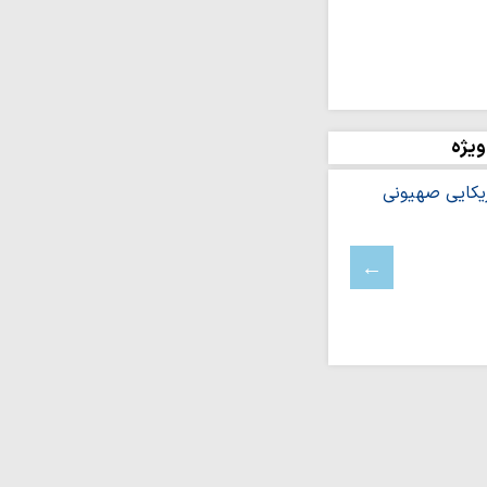
ام روزانه ۱۰ هزار زائر در موکب حرم
ای دشمنان عقب‌نشینی
قدرت به مسیر خود ادامه
ویژه
ر رهبر معظم انقلاب
 کرد
 امین حقیقت و دیده‌بانان
سال رنگ و بوی انقلابی
ز سرزمین‌های اشغالی
هیونیستی است
کنگره بین‌المللی شعر
هد برگزار…
افزایی قدرت میدانی و
ل می‌گیرد