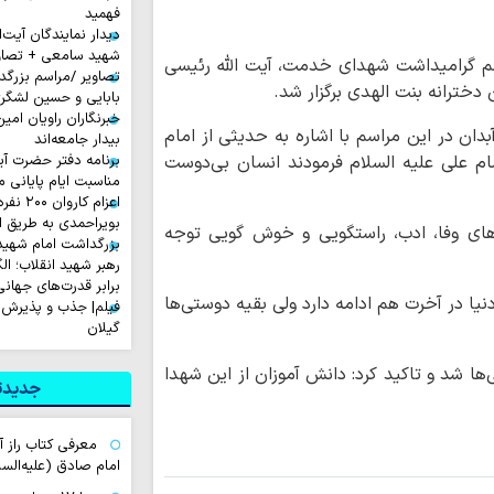
فهمید
دیدار نمایندگان آیت‌ال
شهید سامعی + تصاو
سم گرامیداشت شهدای خدمت، آیت الله رئیسی
تصاویر /مراسم بزرگ
دخترانه بنت الهدی برگزار شد.
بابایی و حسین لشگر
خبرنگاران راویان امی
ان در این مراسم با اشاره به حدیثی از امام
بیدار جامعه‌اند
م علی علیه السلام فرمودند انسان بی‌دوست
برنامه دفتر حضرت آی
مناسبت ایام پایانی م
اعزام ک
بویراحمدی به طریق 
‌های وفا، ادب، راستگویی و خوش گویی توجه
بزرگداشت امام شهید ا
رهبر شهید انقلاب؛ ال
برابر قدرت‌های جهانی
یا در آخرت هم ادامه دارد ولی بقیه دوستی‌ها
فیلم| جذب و پذیرش 
گیلان
ها شد و تاکید کرد: دانش آموزان از این شهدا
جدیدتر
معرفی کتاب راز آ
امام صادق (علیه‌السل