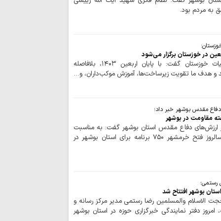
استان بوشهر گفت: نظام فکری شهید آیت الله رییسی
اقتدار امروز کشو
 به مردم بود.
صحنه و توانمندی ن
ملت ایران با تکی
آرمان‌های خود عقب‌ن
وزستان:
رفاه و امنیت جام
ین در خوزستان برگزار می‌شود
وحدت و اتحاد محقق
حوزه/ رئیس ستاد عتبات عالیات خوزستان گفت: با پایان اربعین ۱۴۰۳، بلافاصله
تداوم تجاوزات ر
لبنان
مسلمانان تگزاس 
سخت
دفاع مقدس بوشهر خبر داد؛
بیروت، پایتخت م
 ارزش‌های دفاع مقدس استان بوشهر گفت: به مناسبت
عادی‌سازی روابط با 
هفته مقاومت و سوم خرداد سالروز فتح خرمشهر ۷۵۰ برنامه برای استان بوشهر در
اسرائیل خانه‌های 
باختری را با ماشین‌
ملت ایران با مق
زانو درآمدن صهیونی
 رستمی؛
استان بوشهر افتتاح شد
واکنش علمای بح
 الاسلام والمسلمین رضا رستمی مدیر مرکز رسانه و
حاکم این کشور درباره
امروز دفتر نمایندگی خبرگزاری حوزه در استان بوشهر
آمریکا در برابر م