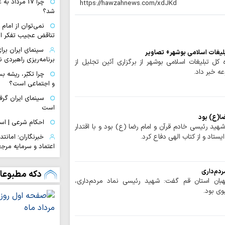
چرا 17 مرداد 
شد؟
نمی‌توان از اما
تناقض عجیب تفکر ا
سینمای ایران بر
تبلیغات اسلامی بوشهر+ تصاویر
برنامه‌ریزی راهبردی ن
ه کل تبلیغات اسلامی بوشهر از برگزاری آئین تجلیل از
ه خبر داد.
چرا تکبّر، ریشه ب
و اجتماعی است؟
سینمای ایران گر
است
ضا(ع) بود
احکام شرعی | است
هید رئیسی خادم قرآن و امام رضا (ع) بود و با اقتدار
یستاد و از کتاب الهی دفاع کرد.
خبرنگاران؛ امانت
اعتماد و سرمایه مرج
صفحه اول روزنامه‌های ش
ردم‌داری
دکه مطبوعا
تسلیت تولیت حرم
بان استان قم گفت: شهید رئیسی نماد مردم‌داری،
حجت‌الاسلام‌والمسل
وی بود.
مهم‌ترین جلوه‌ها
شرایط کنونی
حدیث روز | رضای