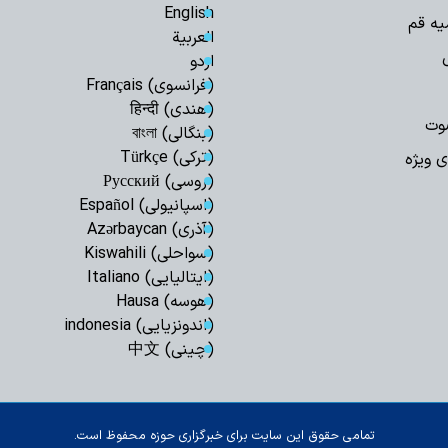
English
یه قم
العربیة
اردو
(فرانسوی) Français
(هندی) हिन्दी
وت
(بنگالی) বাংলা
(ترکی) Türkçe
ی ویژه
(روسی) Русский
(اسپانیولی) Español
(آذری) Azərbaycan
(سواحلی) Kiswahili
(ایتالیایی) Italiano
(هوسه) Hausa
(اندونزیایی) indonesia
(چینی) 中文
تمامی حقوق این سایت برای خبرگزاری حوزه محفوظ است.