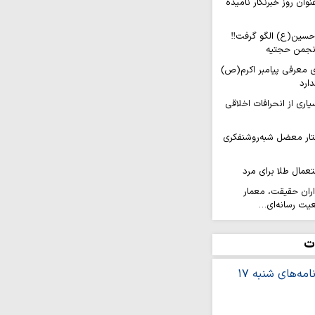
به عنوان روز خبرنگار نامیده
م حسین(ع) الگو گرفت‼
نجمن حجتیه
ای معرفی پیامبر اکرم(ص)
دارد
سیاری از انحرافات اخلاقی
فتار معضل شبه‌روشنفکری
عمال طلا برای مرد
داران حقیقت، معمار
عیت رسانه‌ای…
نبه ۱۷ مرداد ماه
ت
 بانوی کرامت به
مین مؤمنی
ی یاری پیامبر خدا در
ت خدا یا رضایت مردم؟