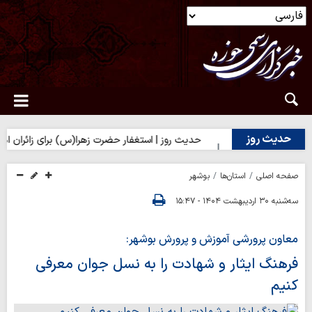
حدیث روز
بر تلخی حق
حدیث روز | استغفار حضرت زهرا(س) برای زائران امام حس
صفحه اصلی
استان‌ها
بوشهر
سه‌شنبه ۳۰ اردیبهشت ۱۴۰۴ - ۱۵:۴۷
معاون پرورشی آموزش و پرورش بوشهر:
فرهنگ ایثار و شهادت را به نسل جوان معرفی
کنیم