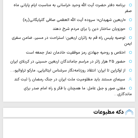
برنامه دفتر حضرت آیت الله وحید خراسانی به مناسبت ایام پایانی ماه
صفر
«اربعین شهیدان»؛ سروده آیت الله العظمی صافی گلپایگانی(ره)
حوزویان ساختار دین را برای مردم شرح دهند
توصیه پلیس راه قم به زائران اربعین؛ استراحت در مسیر، ضامن سفری
ایمن
اخلاص و روحیه جهادی رمز موفقیت خادمان نماز جمعه است
حضور ۲۵ هزار زائر در مراسم جاماندگان اربعین حسینی در کربلای ایران
از اوکراین تا ایران؛ انتقاد روزنامه‌نگار سرشناس ایتالیایی، مارکو تراوالیو،…
سینمای مستند باید مظلومیت ملت ایران در جنگ رمضان را ثبت کند
مفتی صور و جبل عامل: ما همچنان با فکر و راه امام صدر برای
ماندگاری…
دکه مطبوعات