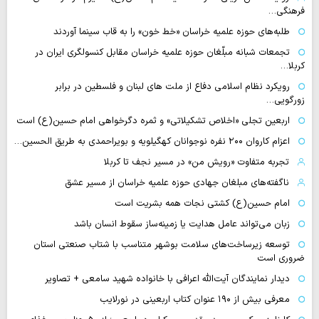
فرهنگی…
طلبه‌های حوزه علمیه خراسان «خط خون» را به قاب سینما آوردند
تجمعات شبانه مبلّغان حوزه علمیه خراسان مقابل کنسولگری ایران در
کربلا…
رویکرد نظام اسلامی دفاع از ملت های لبنان و فلسطین در برابر
زورگویی…
اربعین تجلی «اخلاص تشکیلاتی» و ثمره دگرخواهی امام حسین(ع) است
اعزام کاروان ۲۰۰ نفره نوجوانان کهگیلویه و بویراحمدی به طریق الحسین…
تجربه متفاوت «رویش من» در مسیر نجف تا کربلا
ناگفته‌های مبلغان جهادی حوزه علمیه خراسان از مسیر عشق
امام حسین(ع) کشتی نجات همه بشریت است
زبان می‌تواند عامل هدایت یا زمینه‌ساز سقوط انسان باشد
توسعه زیرساخت‌های سلامت بوشهر متناسب با شتاب صنعتی استان
ضروری است
دیدار نمایندگان آیت‌الله اعرافی با خانواده شهید سامعی + تصاویر
معرفی بیش از ۱۹۰ عنوان کتاب اربعینی در نورلایب