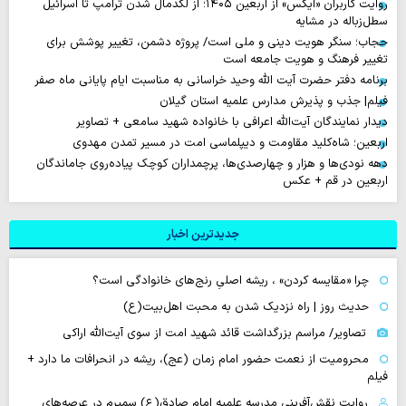
روایت‌ کاربران «ایکس» از اربعین ۱۴۰۵؛ از لگدمال شدن ترامپ تا اسرائیل
سطل‌زباله‌ در مشایه
حجاب؛ سنگر هویت دینی و ملی است/ پروژه دشمن، تغییر پوشش برای
تغییر فرهنگ و هویت جامعه است
برنامه دفتر حضرت آیت الله وحید خراسانی به مناسبت ایام پایانی ماه صفر
فیلم| جذب و پذیرش مدارس علمیه استان گیلان
دیدار نمایندگان آیت‌الله اعرافی با خانواده شهید سامعی + تصاویر
اربعین؛ شاه‌کلید مقاومت و دیپلماسی امت در مسیر تمدن مهدوی
دهه‌ نودی‌ها و هزار و چهارصدی‌ها، پرچمداران کوچک پیاده‌روی جاماندگان
اربعین در قم + عکس
جدیدترین اخبار
چرا «مقایسه کردن» ، ریشه اصلیِ رنج‌های خانوادگی است؟
حدیث روز | راه نزدیک شدن به محبت اهل‌بیت(ع)
تصاویر/ مراسم بزرگداشت قائد شهید امت از سوی آیت‌الله اراکی
محرومیت از نعمت حضور امام زمان (عج)، ریشه در انحرافات ما دارد +
فیلم
روایت نقش‌آفرینی مدرسه علمیه امام صادق(ع) سمیرم در عرصه‌های