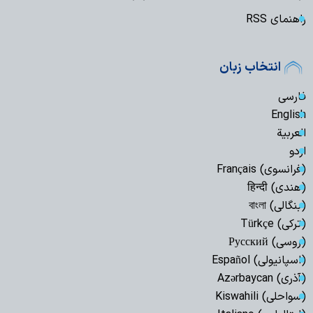
راهنمای RSS
انتخاب زبان
فارسی
English
العربیة
اردو
(فرانسوی) Français
(هندی) हिन्दी
(بنگالی) বাংলা
(ترکی) Türkçe
(روسی) Русский
(اسپانیولی) Español
(آذری) Azərbaycan
(سواحلی) Kiswahili