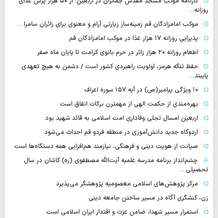
کارنامه موکب مسجد مقدس جمکران در اربعین؛ از ۵۰ هزار پرس غذای
روزانه…
موکب امامزادگان قم زمینه‌ساز زیارتی آرام و معنوی برای زائران سامرا…
پذیرایی روزانه ۱۷ هزار غذا در موکب امامزادگان قم
اطعام روزانه ۲۰ هزار زائر در حرم بانوی کرامت تا پایان ماه صفر
حفظ تنگه هرمز، اولویت راهبردی کشور است / دشمن به هیچ تعهدی
پایبند…
۱۰ ویژگی پیامبر(ص) در آیه ۱۵۷ سوره اعراف
بهره‌مندی از حکمت الهی از مهمترن برکات انفاق است
اربعین امسال تجلی وفاداری امت اسلامی به قائد شهید بود
اردوگاه جدید دانش‌آموزی در منطقه فردو قم احداث می‌شود
صیانت از هویت دینی و فرهنگی، نیازمند هم‌افزایی همه دستگاه‌ها است
چشم‌انداز برنامه مدرسه علمیه آیت‌الله مصطفوی (ره) کاشان در سال
تحصیلی…
مرکز پژوهش‌های اسلامی معصومیه پژوهشگر می‌پذیرد
زن، کنشگری آگاه در مسیر ساختن جامعه دینی
استمرار مسیر شهدا، ضامن عزت و اقتدار ایران اسلامی است