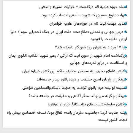
استاد حوزه علمیه قم درگذشت + جزئیات تشییع و تدفین
شهادت؛ اوج مسیری که شهید سامعی انتخاب کرده بود
تمدید مهلت ثبت نام در حوزه‌های علمیه خواهران
۸ درس جهانی و تمدنی «مقاومت» ملت ایران در جنگ تحمیلی سوم / دنیا
ارزش مقاومت را فهمید
چرا 17 مرداد به عنوان روز خبرنگار نامیده شد؟
بزرگداشت امام شهید از سوی آیت‌الله اراکی / رهبر شهید انقلاب؛ الگوی ایمان
و استقامت در برابر قدرت‌های جهانی
واکنش علمای بحرین به سخنان سخیف حاکم این کشور درباره ایران
خبرنگاران راویان امین حقیقت و دیده‌بانان بیدار جامعه‌اند
تسلیت تولیت حرم بانوی کرامت به حجت‌الاسلام‌والمسلمین مؤمنی
خبرنگار چگونه می‌تواند سنگر آگاهی و حقیقت در جامعه باشد؟
برگزاری سلسله‌نشست‌های «تابستانهٔ ادیان و عرفان»
ریشه جنایت کربلا «جاهلیت سازمان‌یافته» نفاق بود/ نسخه اقتصادیِ بیمار، راه
نجات کشور نیست