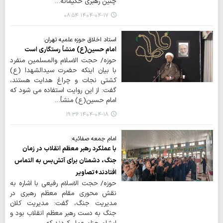
چنین رهبری حکیمانه…
۱۴۰۴-۰۴-۱۷ ۰۸:۵۴
استاد اخلاق حوزه علمیه تهران:
امام حسین(ع) منشأ رستگاری است
حوزه/ حجت الاسلام والمسلمین منفرد
با بیان اینکه حضرت سیدالشهدا (ع)
کشتی نجات و چراغ هدایت هستند،
گفت: از این روایت استفاده می شود که
امام حسین(ع) منشأ…
۱۴۰۴-۰۴-۱۸ ۱۹:۳۶
امام جمعه صفائیه:
با عملکرد رهبر معظم انقلاب در زمان
جنگ، دشمنان برای آتش‌بس به التماس
افتادند+تصاویر
حوزه/ حجت الاسلام رفیعی با اشاره به
نقش محوری مقام معظم رهبری در
مدیریت جنگ، گفت: مدیریت کلان
جنگ به دست رهبر معظم انقلاب بود و