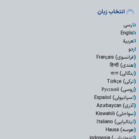
انتخاب زبان
فارسی
English
العربیة
اردو
(فرانسوی) Français
(هندی) हिन्दी
(بنگالی) বাংলা
(ترکی) Türkçe
(روسی) Русский
(اسپانیولی) Español
(آذری) Azərbaycan
(سواحلی) Kiswahili
(ایتالیایی) Italiano
(هوسه) Hausa
(اندونزیایی) indonesia