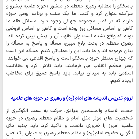
پاسخگو را مطالبه رهبری معظم در منشور «حوزه علمیه پیشرو و
سرآمد» عنوان کرد و گفت: ما یک سنت و برنامه بومی حوزه
داریم که در کمتر مجموعه جهانی وجود دارد. مسائل فقه ما
گاهی بر اساس مسائل روز بوده است و گاهی بر اساس فروضی
بوده که واقع نشده است ولی فقها، آن را پیش بینی کرده اند.
رهبری معظم در بحث بلاغ مبین، مسأله و پاسخ به مسأله را
بیان فرموده اند و ما باید این را عملیاتی کنیم. مسأله این است
که جهان منتظر حوزه پاسخگو است و پاسخ اقناعی می خواهد.
رهبر معظم انقلاب می فرمایند: باید تلاش کرد و عقلانیت
اسلامی باید به میدان بیاید. باید پاسخ عمیق برای مخاطب
ایجاد کنیم.
لزوم تدریس اندیشه های امام(ره) و رهبری در حوزه های علمیه
حجت الاسلام والمسلمین بنیادی، حرکت به سمت الگوگیری از
شخصیت های موثر مثل امام و مقام معظم رهبری در حوزه
علمیه امروز را ضروری دانست و تاکید کرد: باید جنبه های
الگویی حضرت امام(ره) و مقام معظم رهبری به عنوان یک اصل