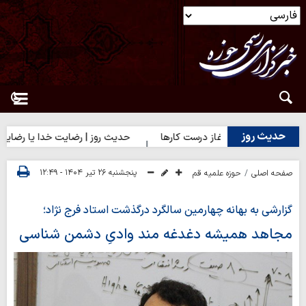
حدیث روز
حدیث روز | آغاز درست کارها
حدیث روز | رضایت خدا یا رضایت مردم؟
پنجشنبه ۲۶ تیر ۱۴۰۴ - ۱۲:۴۹
صفحه اصلی
حوزه علمیه قم
گزارشی به بهانه چهارمین سالگرد درگذشت استاد فرج نژاد؛
مجاهد همیشه دغدغه مند وادیِ دشمن شناسی