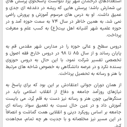
استعدادهای درخشان شهر یزد نتوانست پاسخگوی پرسش های
بی شمارش باشد؛ پرسش هایی که ریشه در دغدغه ای جدی و
عمیق داشت. او به درس های مرسوم آموزش و پرورش راضی
نمی شد، به همین خاطر در سال ۷۴ به سمت حوزه آمد و در
حوزه علمیه شهر آشیانه اهل بیت(ع) به کسب علم و معرفت
پرداخت.
دروس سطح و عالی حوزه را در مدارس شهر مقدس قم به
پایان رساند و از سال ۸۵ تا ۹۸ در دروس خارج فقه اصول و
تخصصی تفسیر شرکت نمود، با این حال به دروس حوزوی
بسنده نکرد و در عرصه دانشگاهی به خصوص شاخه های مرتبط
با هنر و رسانه به تحصیل پرداخت.
از همان دوران جوانی اعتقادش بر این بود که برای پاسخ به
نیازهای روزآمد جامعه و دفاع از انقلاب اسلامی باید در
سنگرهایی چون هنر و رسانه نیز دست به قلم بُرد، می بایست
آموزش داد و در عین حال نسبت به تعمیق سواد رسانه ای
جامعه بر اساس رویکرد دینی و انقلابی همت گماشت و انصافاً
در این مسیر نیز مخلصانه و با جدیت هر چه تمام، مجاهدت
کرد.