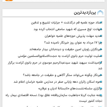
پربازدیدترین
استاد حوزه علمیه قم درگذشت + جزئیات تشییع و تدفین
شهادت؛ اوج مسیری که شهید سامعی انتخاب کرده بود
تمدید مهلت پذیرش حوزه‌های علمیه خواهران
چرا 17 مرداد به عنوان روز خبرنگار نامیده شد؟
خبرنگاران راویان امین حقیقت و دیده‌بانان بیدار جامعه‌اند
تسلیت تولیت حرم بانوی کرامت به حجت‌الاسلام‌والمسلمین مؤمنی
گرامیداشت سپهبد شهید سیدعبدالرحیم موسوی در حرم بانوی کرامت برگزار
شد
خبرنگار چگونه می‌تواند سنگر آگاهی و حقیقت در جامعه باشد؟
نحوه اسکان زائران دهه پایانی صفر در مدارس علمیه خراسان اعلام شد
برگزاری سلسله‌نشست‌های «تابستانهٔ ادیان و عرفان»
ریشه جنایت کربلا «جاهلیت سازمان‌یافته» نفاق بود/ نسخه اقتصادیِ بیمار، راه
نجات کشور نیست