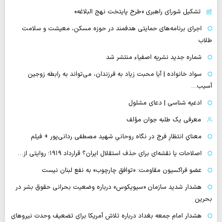
تشکیل شورای راهبری «طرح پایتخت نهج البلاغه»
اجرای برنامه‌های حمایتی هدفمند در حوزه مسکن، معیشت و سلامت
طلاب
شماره جدید نشریه اصفیاء منتشر شد
سواد خانواده | آیا محبت زیاد به فرزندان، می‌تواند به رابطه زوجین
آسیب…
ادعیه شناسی | دعای مشلول
معرفی یک طلبه جوان مؤلف
معنایِ انتظارِ فرج در نگاه روحانیِ شهید مصطفی ردانی‌پور + فیلم
اصلاحات یا نقشه‌ای برای حذف استقلال ایران؟ قرارداد ۱۹۱۹؛ روایتی از…
عضو فراکسیون مقاومت: «توافق چارچوب» به نفع لبنان نیست
هشدار شدید سازمان «سیویکوس» درباره وضعیت بحرانی حقوق بشر در
بحرین
هشدار امام جمعه بغداد درباره تلاش آمریکا برای تضعیف وحدت نیروهای