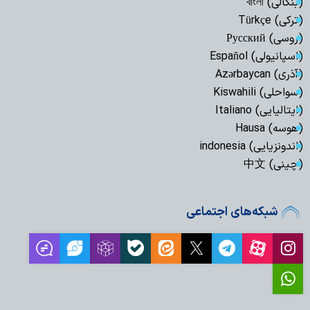
(بنگالی) বাংলা
(ترکی) Türkçe
(روسی) Русский
(اسپانیولی) Español
(آذری) Azərbaycan
(سواحلی) Kiswahili
(ایتالیایی) Italiano
(هوسه) Hausa
(اندونزیایی) indonesia
(چینی) 中文
شبکه‌های اجتماعی