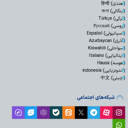
(هندی) हिन्दी
(بنگالی) বাংলা
(ترکی) Türkçe
(روسی) Русский
(اسپانیولی) Español
(آذری) Azərbaycan
(سواحلی) Kiswahili
(ایتالیایی) Italiano
(هوسه) Hausa
(اندونزیایی) indonesia
(چینی) 中文
شبکه‌های اجتماعی