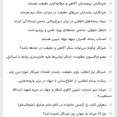
خبرنگاران، پرچمداران آگاهی و مطالبه‌گران حقیقت هستند
خبرنگاران، پاسداران مرزهای حقیقت در میدان جنگ نرم هستند
سپاه: رسانه‌های انقلابی در برابر دروغ‌پراکنی دشمن ایستادگی کردند
انتظار حقیقی، ساختن جامعه‌ای پویا، علمی و پیشرو است
اصحاب رسانه، افسران جبهه جهاد تبیین هستند
خبرنگار چگونه می‌تواند سنگر آگاهی و حقیقت در جامعه باشد؟
عضو فراکسیون مقاومت: ابتکار لبنانی‌ها علیه عادی‌سازی روابط با اسرائیل،
…
خبرنگار تراز انقلاب؛ راوی حقیقت، پاسدار اعتماد/ خبرنگار حوزه دین باید…
رسالت رسانه انقلابی؛ از اطلاع‌رسانی تا جهاد در برابر وارونه‌نمایی…
میراث سبز محراب؛ تبیین الگوی انتظار و جهاد در سیره شهید آیت‌الله
دستغیب+…
معرفی کتاب راز آرامش خانواده در کلام امام صادق (علیه‌السلام)
چرا 17 مرداد به عنوان روز خبرنگار نامیده شد؟