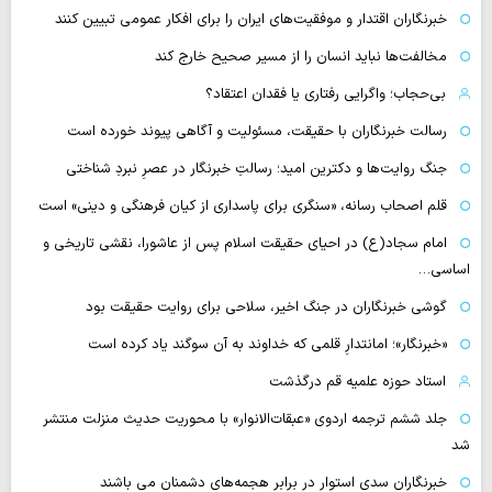
خبرنگاران اقتدار و موفقیت‌های ایران را برای افکار عمومی تبیین کنند
مخالفت‌ها نباید انسان را از مسیر صحیح خارج کند
بی‌حجاب؛ واگرایی رفتاری یا فقدان اعتقاد؟
رسالت خبرنگاران با حقیقت، مسئولیت و آگاهی پیوند خورده است
جنگ روایت‌ها و دکترین امید؛ رسالتِ خبرنگار در عصرِ نبردِ شناختی
قلم اصحاب رسانه، «سنگری برای پاسداری از کیان فرهنگی و دینی» است
امام سجاد(ع) در احیای حقیقت اسلام پس از عاشورا، نقشی تاریخی و
اساسی…
گوشی خبرنگاران در جنگ اخیر، سلاحی برای روایت حقیقت بود
«خبرنگار»؛ امانتدارِ قلمی که خداوند به آن سوگند یاد کرده است
استاد حوزه علمیه قم درگذشت
جلد ششم ترجمه اردوی «عبقات‌الانوار» با محوریت حدیث منزلت منتشر
شد
خبرنگاران سدی استوار در برابر هجمه‌های دشمنان می باشند