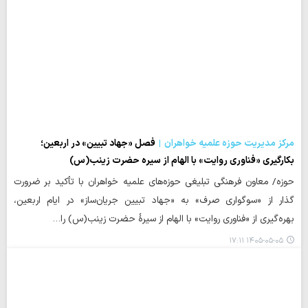
مرکز مدیریت حوزه علمیه خواهران
فصل «جهاد تبیین» در اربعین؛
بکارگیری «فناوری روایت» با الهام از سیره حضرت زینب(س)
حوزه/ معاون فرهنگی تبلیغی حوزه‌های علمیه خواهران با تأکید بر ضرورت
گذار از «سوگواری صرف» به «جهاد تبیین جریان‌ساز» در ایام اربعین،
بهره‌گیری از «فناوری روایت» با الهام از سیرهٔ حضرت زینب(س) را…
۱۴۰۵-۰۵-۰۵ ۱۷:۱۱