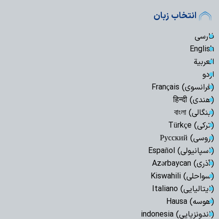
انتخاب زبان
فارسی
English
العربیة
اردو
(فرانسوی) Français
(هندی) हिन्दी
(بنگالی) বাংলা
(ترکی) Türkçe
(روسی) Русский
(اسپانیولی) Español
(آذری) Azərbaycan
(سواحلی) Kiswahili
(ایتالیایی) Italiano
(هوسه) Hausa
(اندونزیایی) indonesia