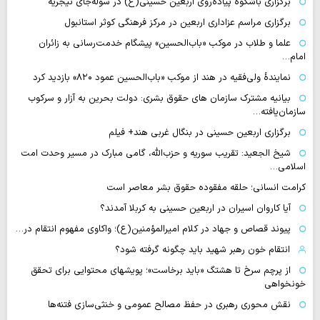
برگزاری باشکوه پیاده‌روی اربعین حسینی(ع) در سوله‌جای نیجریه
برگزاری مراسم عزاداری اربعین در مرکز فرهنگی کوثر استانبول
علما و طلاب در موکب «باب‌الحسین» پیشگام خدمت‌رسانی به زائران
امام…
نمایندهٔ ولی‌فقیه در هند از موکب «باب‌الحسین عمود ۸۲۰» بازدید کرد
بیانیه مشترک سازمان های حقوق بشری: دولت بحرین به آزار و سرکوب
سازمان‌یافته…
برگزاری اربعین حسینی در بنگال غربی هند+ فیلم
شیخ الجعید: تقریب سوریه و حزب‌الله، گامی مبارک در مسیر وحدت امت
اسلامی…
کرامت انسانی؛ حلقه مفقوده حقوق بشر معاصر است
آیا کاروان اسیران در اربعین حسینی به کربلا آمدند؟
پیوند قصاص و جهاد در کلام امیرالمؤمنین(ع)؛ واکاوی مفهوم انتقام در…
انتقام خون رهبر شهید باید چگونه گرفته شود؟
از پرچم سرخ تا هشتگ «باید برخاست»؛ پویشهای محتوایی برای تحقق
خونخواهی
نقش محوری رهبری در حفظ مصالح عمومی و خنثی‌سازی فتنه‌ها