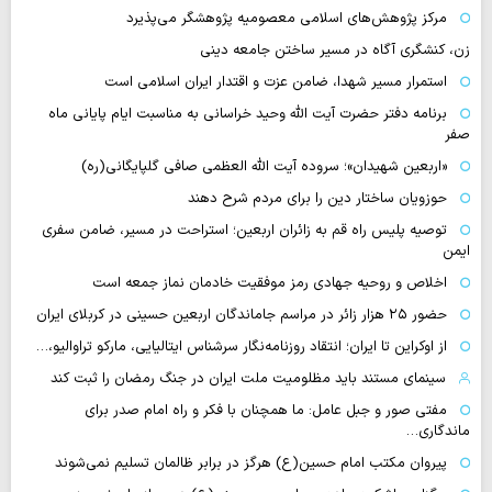
مرکز پژوهش‌های اسلامی معصومیه پژوهشگر می‌پذیرد
زن، کنشگری آگاه در مسیر ساختن جامعه دینی
استمرار مسیر شهدا، ضامن عزت و اقتدار ایران اسلامی است
برنامه دفتر حضرت آیت الله وحید خراسانی به مناسبت ایام پایانی ماه
صفر
«اربعین شهیدان»؛ سروده آیت الله العظمی صافی گلپایگانی(ره)
حوزویان ساختار دین را برای مردم شرح دهند
توصیه پلیس راه قم به زائران اربعین؛ استراحت در مسیر، ضامن سفری
ایمن
اخلاص و روحیه جهادی رمز موفقیت خادمان نماز جمعه است
حضور ۲۵ هزار زائر در مراسم جاماندگان اربعین حسینی در کربلای ایران
از اوکراین تا ایران؛ انتقاد روزنامه‌نگار سرشناس ایتالیایی، مارکو تراوالیو،…
سینمای مستند باید مظلومیت ملت ایران در جنگ رمضان را ثبت کند
مفتی صور و جبل عامل: ما همچنان با فکر و راه امام صدر برای
ماندگاری…
پیروان مکتب امام حسین(ع) هرگز در برابر ظالمان تسلیم نمی‌شوند