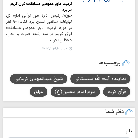
تربیت داور عمومی مسابقات قرآن کریم
در یزد
حوزه/ رئیس اداره امور قرآنی اداره کل
تبلیغات اسلامی استان یزد گفت: ۹۰ نفر
در دوره تربیت داور عمومی مسابقات
قرآن کریم در سه رشته صوت و لحن،
حفظ و تجوید…
۱۳۹۶-۱۰-۰۲ ۱۲:۳۷
برچسب‌ها
نماینده آیت الله سیستانی
شیخ عبدالمهدی کربلایی
قرآن کریم
حرم امام حسین(ع)
عراق
نظر شما
نام