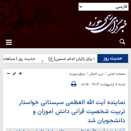
حدیث روز
ر حضرت زهرا(س) برای زائران امام حسین(ع)
حدیث روز | مباهات خداوند
صفحه اصلی
بین الملل
عراق-سوریه
شنبه ۸ اردیبهشت ۱۴۰۳ - ۰۸:۱۵
نماینده آیت الله العظمی سیستانی خواستار
تربیت شخصیت قرآنی دانش آموزان و
دانشجویان شد