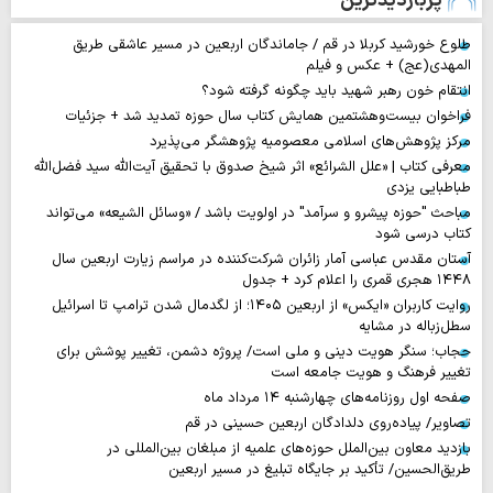
پربازدیدترین
طلوع خورشید کربلا در قم / جاماندگان اربعین در مسیر عاشقی طریق
المهدی(عج) + عکس و فیلم
انتقام خون رهبر شهید باید چگونه گرفته شود؟
فراخوان بیست‌وهشتمین همایش کتاب سال حوزه تمدید شد + جزئیات
مرکز پژوهش‌های اسلامی معصومیه پژوهشگر می‌پذیرد
معرفی کتاب | «علل الشرائع» اثر شیخ صدوق با تحقیق آیت‌الله سید فضل‌الله
طباطبایی یزدی
مباحث "حوزه پیشرو و سرآمد" در اولویت باشد / «وسائل الشیعه» می‌تواند
کتاب درسی شود
آستان مقدس عباسی آمار زائران شرکت‌کننده در مراسم زیارت اربعین سال
۱۴۴۸ هجری قمری را اعلام کرد + جدول
روایت‌ کاربران «ایکس» از اربعین ۱۴۰۵؛ از لگدمال شدن ترامپ تا اسرائیل
سطل‌زباله‌ در مشایه
حجاب؛ سنگر هویت دینی و ملی است/ پروژه دشمن، تغییر پوشش برای
تغییر فرهنگ و هویت جامعه است
صفحه اول روزنامه‌های چهارشنبه ۱۴ مرداد ماه
تصاویر/ پیاده‌روی دلدادگان اربعین حسینی در قم
بازدید معاون بین‌الملل حوزه‌های علمیه از مبلغان بین‌المللی در
طریق‌الحسین/ تأکید بر جایگاه تبلیغ در مسیر اربعین