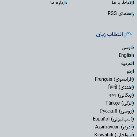
ارتباط با ما
درباره ما
راهنمای RSS
انتخاب زبان
فارسی
English
العربیة
اردو
(فرانسوی) Français
(هندی) हिन्दी
(بنگالی) বাংলা
(ترکی) Türkçe
(روسی) Русский
(اسپانیولی) Español
(آذری) Azərbaycan
(سواحلی) Kiswahili