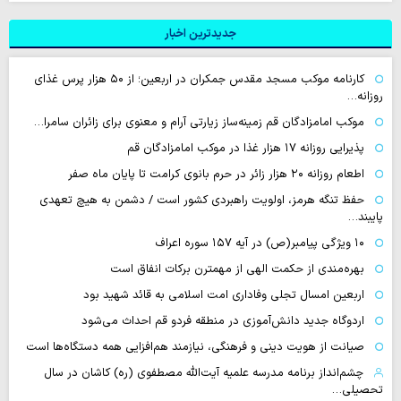
جدیدترین اخبار
کارنامه موکب مسجد مقدس جمکران در اربعین؛ از ۵۰ هزار پرس غذای
روزانه…
موکب امامزادگان قم زمینه‌ساز زیارتی آرام و معنوی برای زائران سامرا…
پذیرایی روزانه ۱۷ هزار غذا در موکب امامزادگان قم
اطعام روزانه ۲۰ هزار زائر در حرم بانوی کرامت تا پایان ماه صفر
حفظ تنگه هرمز، اولویت راهبردی کشور است / دشمن به هیچ تعهدی
پایبند…
۱۰ ویژگی پیامبر(ص) در آیه ۱۵۷ سوره اعراف
بهره‌مندی از حکمت الهی از مهمترن برکات انفاق است
اربعین امسال تجلی وفاداری امت اسلامی به قائد شهید بود
اردوگاه جدید دانش‌آموزی در منطقه فردو قم احداث می‌شود
صیانت از هویت دینی و فرهنگی، نیازمند هم‌افزایی همه دستگاه‌ها است
چشم‌انداز برنامه مدرسه علمیه آیت‌الله مصطفوی (ره) کاشان در سال
تحصیلی…