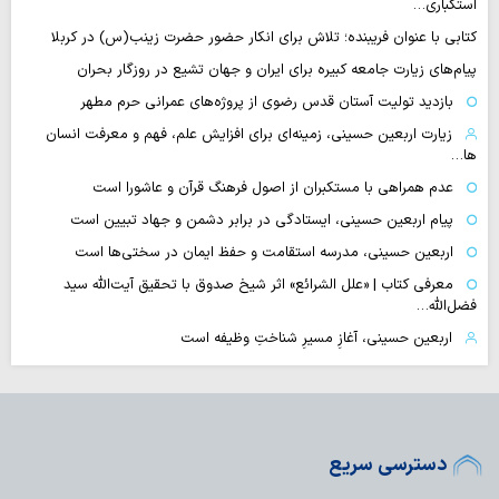
استکباری…
کتابی با عنوان فریبنده؛ تلاش برای انکار حضور حضرت زینب(س) در کربلا
پیام‌های زیارت جامعه کبیره برای ایران و جهان تشیع در روزگار بحران
بازدید تولیت آستان قدس رضوی از پروژه‌های عمرانی حرم مطهر
زیارت اربعین حسینی، زمینه‌ای برای افزایش علم، فهم و معرفت انسان
ها…
عدم همراهی با مستکبران از اصول فرهنگ قرآن و عاشورا است
پیام اربعین حسینی، ایستادگی در برابر دشمن و جهاد تبیین است
اربعین حسینی، مدرسه استقامت و حفظ ایمان در سختی‌ها است
معرفی کتاب | «علل الشرائع» اثر شیخ صدوق با تحقیق آیت‌الله سید
فضل‌الله…
اربعین حسینی، آغازِ مسیرِ شناختِ وظیفه است
دسترسی سریع