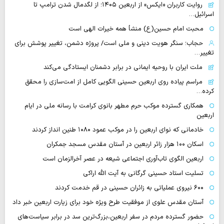
روایت‌ کاربران «ایکس» از اربعین ۱۴۰۵؛ از لگدمال شدن ترامپ تا
اسرائیل…
محبت امام حسین(ع) منشأ همه خیرات الهی است
حجاب؛ سنگر هویت دینی و ملی است/ پروژه دشمن، تغییر پوشش برای
تغییر…
ملت ایران با روحیه ایمانی در برابر دشمنان ایستادگی می‌کند
مراسم پیاده روی اربعین حسینی الگویی کامل از امت‌سازی را محقق
کرده…
همکاری گسترده موکب حرم مطهر بانوی کرامت با رسانه ملی در ایام
اربعین
خادمانی که نوای اربعین را در موکب عمود ۱۰۸۰ طنین انداز کردند
اسکان ۱۰۰ هزار زائر اربعین در آستان مقدس مسجد جمکران
اربعین الگوی تاب‌آوری اجتماعی شیعه در عصر آخرالزمان است
تسلیت استاد حسینی گرگانی به آیت الله اراکی
۶۰۰ نیروی عملیاتی به زائران حسینی در قم خدمت کردند
آستان مقدس علوی از موفقیت طرح ویژه خود برای زیارت اربعین خبر داد
حضور گسترده مردم در سفر اربعین،بزرگ‌ترین سد در برابر سیاست‌های