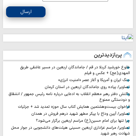
ارسال
پربازدیدترین
طلوع خورشید کربلا در قم / جاماندگان اربعین در مسیر عاشقی طریق
المهدی(عج) + عکس و فیلم
جنگ ایران و آمریکا و آغاز عصر «امنیت انرژی»
تصاویر/ پیاده روی جاماندگان اربعین در استان کرمان
واکنش دفتر رهبر معظم انقلاب به ادعایی درباره نامه رئیس جمهور / انشقاق
و دودستگی ممنوع
فراخوان بیست‌وهشتمین همایش کتاب سال حوزه تمدید شد + جزئیات
تصاویر/ آیین وداع با پیکر مطهر شهید درهم فروش در همدان
چرا تنها برای امام حسین(ع) مراسم اربعین برگزار می‌شود؟
تصاویر/ مراسم عزاداری اربعین حسینی هیئت‌های دانشجویی در جوار محل
شهادت رهبر شهید