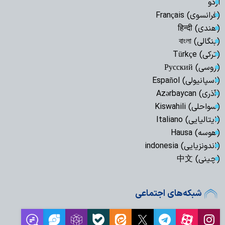
اردو
(فرانسوی) Français
(هندی) हिन्दी
(بنگالی) বাংলা
(ترکی) Türkçe
(روسی) Русский
(اسپانیولی) Español
(آذری) Azərbaycan
(سواحلی) Kiswahili
(ایتالیایی) Italiano
(هوسه) Hausa
(اندونزیایی) indonesia
(چینی) 中文
شبکه‌های اجتماعی