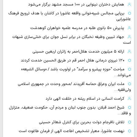
همایش دختران نینوایی در ۱۰۰ مسجد مشهد برگزار می‌شود
برپایی مجالس شبیه‌خوانی واقعه عاشورا در کاشان با هدف ترویج فرهنگ
عاشورایی
پذیرش ۵۰ بانوی طلبه در مدرسه علمیه خواهران کوهدشت
جهاد تبیین وظیفه نخبگان در برابر نسل جوان برای خنثی‌سازی شبهات
است
ارائه ۵ میلیون خدمت هلال‌احمر به زائران اربعین حسینی
۱۲۰ نیروی درمانی هلال احمر قم در طریق الحسین خدمت کردند
مباحث "حوزه پیشرو و سرآمد" در اولویت باشد / «وسائل الشیعه»
می‌تواند…
ملت ایران وعراق حماسه آفریدند /محور وحدت در جمهوری اسلامی
ولی‌فقیه…
کرامت انسانی در اسلام ریشه در خلقت الهی دارد
شیخ احمد قبلان: بدون جنوب لبنان و مردم آن، حکومت ضعیف، متزلزل
و فاقد…
تلاش نافرجام دولت بحرین برای کنترل شعائر حسینی
نهضت عاشورا، معیار تشخیص اطاعت الهی از فرمان طاغوت است