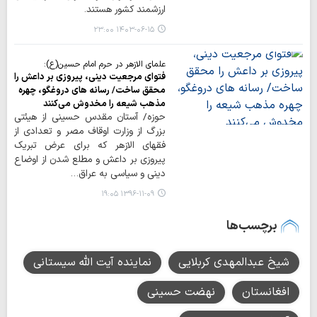
ارزشمند کشور هستند.
۱۴۰۳-۰۶-۱۵ ۲۳:۰۰
علمای الازهر در حرم امام حسین(ع):
فتوای مرجعیت دینی، پیروزی بر داعش را
محقق ساخت/ رسانه های دروغگو، چهره
مذهب شیعه را مخدوش می‌کنند
حوزه/ آستان مقدس حسینی از هیئتی
بزرگ از وزارت اوقاف مصر و تعدادی از
فقهای الازهر که برای عرض تبریک
پیروزی بر داعش و مطلع شدن از اوضاع
دینی و سیاسی به عراق…
۱۳۹۶-۱۱-۰۹ ۱۹:۰۵
برچسب‌ها
شیخ عبدالمهدی کربلایی
نماینده آیت الله سیستانی
افغانستان
نهضت حسینی