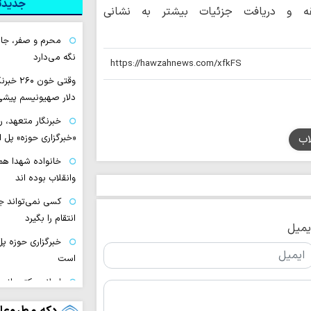
جدیدتر
بقه و دریافت جزئیات بیشتر به نشانی
محرم و صفر، جام
نگه می‌دارد
وقتی خون
دلار صهیونیسم پیشی
خبرنگار متعهد، 
اب
«خبرگزاری حوزه» پل 
خانواده شهدا همو
وانقلاب بوده اند
کسی نمی‌تواند ج
انتقام را بگیرد
یمیل
خبرگزاری حوزه پل
است
اسلام مکتب انس
مکتب انسان‌دوستی