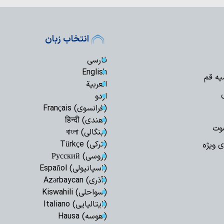
عضو فراکسیون مق
به نفع لبنان نیست
انتخاب زبان
هشدار شدید سازم
وضعیت بحرانی حقوق
فارسی
هشدار امام جمعه
English
یه قم
آمریکا برای تضعیف
العربیة
اردو
درخواست نائب 
(فرانسوی) Français
اسلامی شیعیان لبنان
(هندی) हिन्दी
چگونه «انتقام» ا
وت
(بنگالی) বাংলা
عدالت اجتماعی می‌ر
(ترکی) Türkçe
ی ویژه
امام حسین(ع) ب
(روسی) Русский
در برابر ظلم آموخت
(اسپانیولی) Español
(آذری) Azərbaycan
(سواحلی) Kiswahili
رسید؟؛ رئیس‌جمهور تا
(ایتالیایی) Italiano
خطای معرفتی در 
(هوسه) Hausa