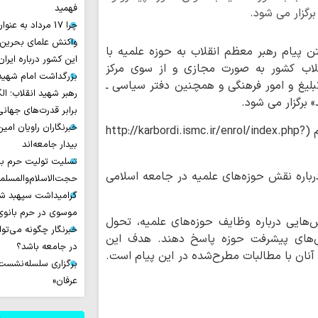
فهمید
گزار می‌ شود.
چرا 17 مرداد به عنوان روز خبرنگار نامیده شد؟
واکنش علمای بحرین
تن پیام رهبر معظم انقلاب به حوزه علمیه با
این کشور درباره ایران
طلاب کشور به صورت مجازی و از سوی مرکز
بزرگداشت امام شهید ا
بلیغ و امور فرهنگی و همچنین دفتر سیاسی ـ
رهبر شهید انقلاب؛ ال
برگزار می‌ شود.
برابر قدرت‌های جهانی
خبرنگاران راویان امی
مهلت شرکت در مسابقه تا ۹ دی‌ماه و لینک ثبت‌نام (http://karbordi.ismc.ir/enrol/index.php?
بیدار جامعه‌اند
تسلیت تولیت حرم با
باره نقش حوزه‌های علمیه در جامعه اسلامی
حجت‌الاسلام‌والمسل
گرامیداشت سپهبد شه
موسوی در حرم بانوی 
‌هایی درباره وظایف حوزه‌های علمیه، تحول
خبرنگار چگونه می‌تو
‌های پیشرفت حوزه پاسخ دهند. هدف این
در جامعه باشد؟
آنان با مطالبات مطرح‌شده در این پیام است.
برگزاری سلسله‌نشست‌ه
عرفان»