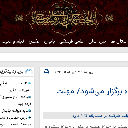
استان ها
بین الملل
علمی فرهنگی
بانوان
عکس
فیلم و صوت
ح
پربازدیدتری
چهارشنبه ۳ دی ۱۴۰۴ - ۱۵:۲۲
استاد حوزه علمیه ق
 برگزار می‌شود/ مهلت
تشییع و تدفین
شهادت؛ اوج مسیری ک
کرده بود
تمدید مهلت پذیرش ح
۸ درس جهانی و تمد
در جنگ تحمیلی سوم 
قلاب به حوزه علمیه با عنوان «حوزه پیشرو و