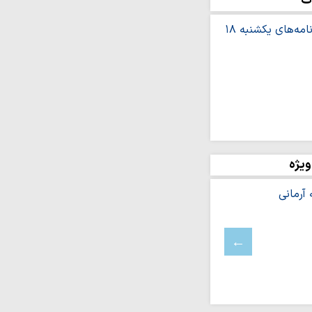
ت
ه سرانجام نافرجامی
هبری «طرح پایتخت نهج
 حمایتی هدفمند در حوزه
امت طلاب
ه اصفیاء منتشر شد
ا محبت زیاد به فرزندان،
ویژه
وجین آسیب…
عای مشلول
جوان مؤلف
ج در نگاه روحانیِ شهید
یلم
ای برای حذف استقلال