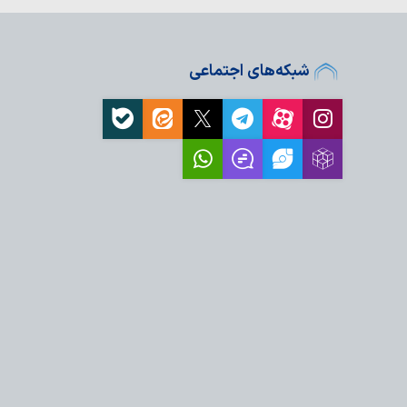
اومت: «توافق چارچوب»
شبکه‌های اجتماعی
ان «سیویکوس» درباره
 بشر در بحرین
 بغداد درباره تلاش
 وحدت نیروهای مسلح…
رئیس مجلس اعلای
 از دولت این کشور
ز خون‌خواهی فردی به
سد؟
ه بشریت درس ایستادگی
آمریکا چگونه شکل گرفت و به ۵۰ ایالت
 کجا بر ایالت‌ها…
«آزمایش فندک»؛