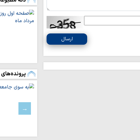
دکه مطبوعا
چرا نهضت مشروط
پیدا کرد؟
تشکیل شورای را
البلاغه»
ارسال
اجرای برنامه‌های
مسکن، معیشت و سل
شماره جدید نشری
سواد خانواده | آی
پرونده‌های 
می‌تواند به رابطه ز
ادعیه شناسی | د
معرفی یک طلبه 
معنایِ انتظارِ فر
مصطفی ردانی‌پور + ف
اصلاحات یا نقشه‌
ایران؟ قرارداد ۱۹۱۹؛ روایتی از…