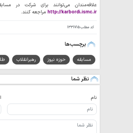
علاقه‌مندان می‌توانند برای شرکت در مسا
http://karbordi.ismc.ir
مراجعه کنند.
کد مطلب:
1331715
برچسب‌ها
مسابقه
حوزه نیوز
رهبرانقلاب
طل
نظر شما
نام
ا