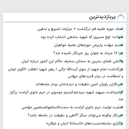
پربازدیدترین
استاد حوزه علمیه قم درگذشت + جزئیات تشییع و تدفین
شهادت؛ اوج مسیری که شهید سامعی انتخاب کرده بود
تمدید مهلت پذیرش حوزه‌های علمیه خواهران
چرا 17 مرداد به عنوان روز خبرنگار نامیده شد؟
واکنش علمای بحرین به سخنان سخیف حاکم این کشور درباره ایران
بزرگداشت امام شهید از سوی آیت‌الله اراکی / رهبر شهید انقلاب؛ الگوی ایمان
و استقامت در برابر قدرت‌های جهانی
خبرنگاران راویان امین حقیقت و دیده‌بانان بیدار جامعه‌اند
گرامیداشت سپهبد شهید سیدعبدالرحیم موسوی در حرم بانوی کرامت برگزار
شد
تسلیت تولیت حرم بانوی کرامت به حجت‌الاسلام‌والمسلمین مؤمنی
خبرنگار چگونه می‌تواند سنگر آگاهی و حقیقت در جامعه باشد؟
برگزاری سلسله‌نشست‌های «تابستانهٔ ادیان و عرفان»