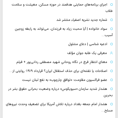
اجرای برنامه‌های حمایتی هدفمند در حوزه مسکن، معیشت و سلامت
طلاب
شماره جدید نشریه اصفیاء منتشر شد
سواد خانواده | آیا محبت زیاد به فرزندان، می‌تواند به رابطه زوجین
آسیب…
ادعیه شناسی | دعای مشلول
معرفی یک طلبه جوان مؤلف
معنایِ انتظارِ فرج در نگاه روحانیِ شهید مصطفی ردانی‌پور + فیلم
اصلاحات یا نقشه‌ای برای حذف استقلال ایران؟ قرارداد ۱۹۱۹؛ روایتی از…
عضو فراکسیون مقاومت: «توافق چارچوب» به نفع لبنان نیست
هشدار شدید سازمان «سیویکوس» درباره وضعیت بحرانی حقوق بشر در
بحرین
هشدار امام جمعه بغداد درباره تلاش آمریکا برای تضعیف وحدت نیروهای
مسلح…