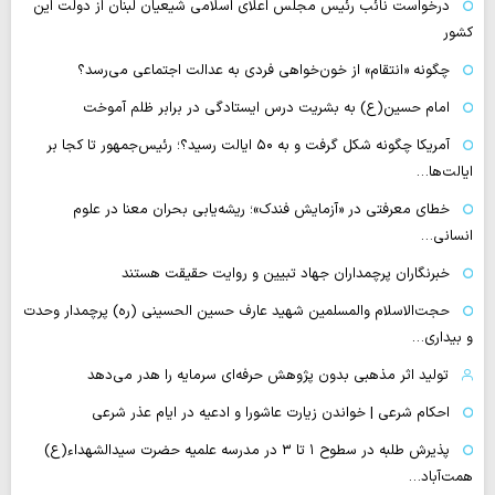
درخواست نائب رئیس مجلس اعلای اسلامی شیعیان لبنان از دولت این
کشور
چگونه «انتقام» از خون‌خواهی فردی به عدالت اجتماعی می‌رسد؟
امام حسین(ع) به بشریت درس ایستادگی در برابر ظلم آموخت
آمریکا چگونه شکل گرفت و به ۵۰ ایالت رسید؟؛ رئیس‌جمهور تا کجا بر
ایالت‌ها…
خطای معرفتی در «آزمایش فندک»؛ ریشه‌یابی بحران معنا در علوم
انسانی…
خبرنگاران پرچمداران جهاد تبیین و روایت حقیقت هستند
حجت‌الاسلام والمسلمین شهید عارف حسین الحسینی (ره) پرچمدار وحدت
و بیداری…
تولید اثر مذهبی بدون پژوهش حرفه‌ای سرمایه را هدر می‌دهد
احکام شرعی | خواندن زیارت عاشورا و ادعیه در ایام عذر شرعی
پذیرش طلبه در سطوح ۱ تا ۳ در مدرسه علمیه حضرت سیدالشهداء(ع)
همت‌آباد…