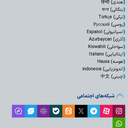
(هندی) हिन्दी
(بنگالی) বাংলা
(ترکی) Türkçe
(روسی) Русский
(اسپانیولی) Español
(آذری) Azərbaycan
(سواحلی) Kiswahili
(ایتالیایی) Italiano
(هوسه) Hausa
(اندونزیایی) indonesia
(چینی) 中文
شبکه‌های اجتماعی