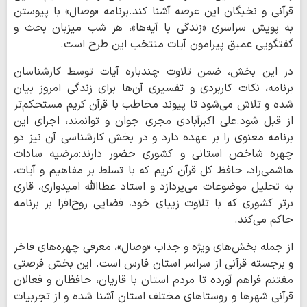
قرآنی و نخبگان این عرصه آشنا کند.برنامه «وصال» با پیوستن
به پویش سراسری «زندگی با آیه‌ها»، هر شب میزبان بحث و
گفتگویی عمیق پیرامون آیات منتخب این طرح است.
در این بخش، ضمن تلاوت چندباره آیات توسط کارشناسان
برنامه، نکات کاربردی و تفسیری آن‌ها برای زندگی امروز بیان
شده و تلاش می‌شود تا پیوند مخاطب با قرآن کریم مستحکم‌تر
از قبل شود.علی اکبرآبادی مجری جوان و توانمند، اجرای این
برنامه معنوی را بر عهده دارد و در بخش کارشناسی آن نیز دو
چهره شاخص استانی و کشوری حضور دارند:مرضیه سادات
هاشمی‌راد، حافظ کل قرآن کریم که با تسلط بر مفاهیم و آیات،
به تحلیل موضوعات می‌پردازد و استاد عطاالله امیدواری، قاری
برتر کشوری که با تلاوت زیبای خود، فضایی روح‌افزا بر برنامه
حاکم می‌کند.
از جمله بخش‌های ویژه و جذاب «وصال»، معرفی چهره‌های فاخر
و برجسته قرآنی از سراسر استان فارس است. این بخش فرصتی
مغتنم فراهم آورده تا مردم استان با قاریان، حافظان و فعالان
قرآنی شهرها و روستاهای مختلف استان آشنا شده و از تجربیات