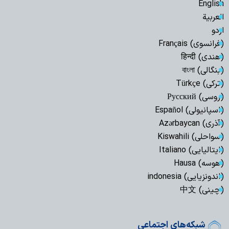
English
العربیة
اردو
(فرانسوی) Français
(هندی) हिन्दी
(بنگالی) বাংলা
(ترکی) Türkçe
(روسی) Русский
(اسپانیولی) Español
(آذری) Azərbaycan
(سواحلی) Kiswahili
(ایتالیایی) Italiano
(هوسه) Hausa
(اندونزیایی) indonesia
(چینی) 中文
شبکه‌های اجتماعی