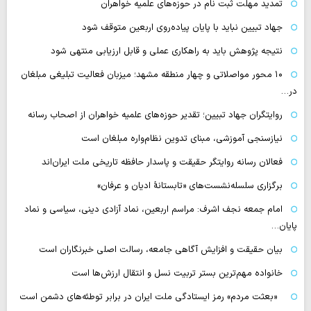
تمدید مهلت ثبت نام در حوزه‌های علمیه خواهران
جهاد تبیین نباید با پایان پیاده‌روی اربعین متوقف شود
نتیجه پژوهش باید به راهکاری عملی و قابل ارزیابی منتهی شود
۱۰ محور مواصلاتی و چهار منطقه مشهد؛ میزبان فعالیت تبلیغی مبلغان
در…
روایتگران جهاد تبیین؛ تقدیر حوزه‌های علمیه خواهران از اصحاب رسانه
نیازسنجی آموزشی، مبنای تدوین نظام‌واره مبلغان است
فعالان رسانه‌ روایتگر حقیقت و پاسدار حافظه تاریخی ملت ایران‌اند
برگزاری سلسله‌نشست‌های «تابستانهٔ ادیان و عرفان»
امام جمعه نجف اشرف: مراسم اربعین، نماد آزادی دینی، سیاسی و نماد
پایان…
بیان حقیقت و افزایش آگاهی جامعه، رسالت اصلی خبرنگاران است
خانواده مهم‌ترین بستر تربیت نسل و انتقال ارزش‌ها است
«بعثت مردم» رمز ایستادگی ملت ایران در برابر توطئه‌های دشمن است