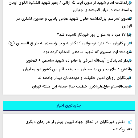
بزرگداشت امام شهید از سوی آیت‌الله اراکی / رهبر شهید انقلاب؛ الگوی ایمان
و استقامت در برابر قدرت‌های جهانی
تصاویر /مراسم بزرگداشت خلبان شهید عباس بابایی و حسین لشگری در
قزوین
چرا 17 مرداد به عنوان روز خبرنگار نامیده شد؟
اعزام کاروان ۲۰۰ نفره نوجوانان کهگیلویه و بویراحمدی به طریق الحسین (ع)
شهادت؛ اوج مسیری که شهید سامعی انتخاب کرده بود
دیدار نمایندگان آیت‌الله اعرافی با خانواده شهید سامعی + تصاویر
واکنش علمای بحرین به سخنان سخیف حاکم این کشور درباره ایران
خبرنگاران راویان امین حقیقت و دیده‌بانان بیدار جامعه‌اند
حجت‌الاسلام حاج‌علی‌اکبری خطیب نماز جمعه این هفته تهران
جدیدترین اخبار
نقش خبرنگاران در تحقق جهاد تبیین بیش از هر زمان دیگری
تعیین‌کننده…