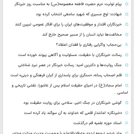
پیام تولیت حرم حضرت فاطمه معصومه(س) به مناسبت روز خبرنگار
شهادت؛ اوج مسیری که شهید سامعی انتخاب کرده بود
خبرنگاران اقتدار و موفقیت‌های ایران را برای افکار عمومی تبیین کنند
مخالفت‌ها نباید انسان را از مسیر صحیح خارج کند
بی‌حجاب؛ واگرایی رفتاری یا فقدان اعتقاد؟
رسالت خبرنگاران با حقیقت، مسئولیت و آگاهی پیوند خورده است
جنگ روایت‌ها و دکترین امید؛ رسالتِ خبرنگار در عصرِ نبردِ شناختی
قلم اصحاب رسانه، «سنگری برای پاسداری از کیان فرهنگی و دینی» است
امام سجاد(ع) در احیای حقیقت اسلام پس از عاشورا، نقشی تاریخی و
اساسی…
گوشی خبرنگاران در جنگ اخیر، سلاحی برای روایت حقیقت بود
«خبرنگار»؛ امانتدارِ قلمی که خداوند به آن سوگند یاد کرده است
استاد حوزه علمیه قم درگذشت
جلد ششم ترجمه اردوی «عبقات‌الانوار» با محوریت حدیث منزلت منتشر