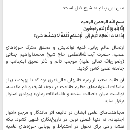
متن این پیام به شرح ذیل است:
بسم الله الرحمن الرحیم
إِنَّا لِلَّهِ وَإِنَّا إِلَیْهِ رَاجِعُونَ
إِذَا مَاتَ الْعَالِمُ ثُلِمَ فِی الْإِسْلَامِ ثُلْمَةٌ لَا یَسُدُّهَا شَیْءٌ
ارتحال عالم ربانی، فقیه نواندیش و محقق سترگ حوزه‌های
علمیه، حضرت آیت‌الله‌العظمی حاج شیخ محمدابراهیم جناتی
(رضوان‌الله تعالی علیه) موجب تالم و تأثر عمیق اینجانب و
جامعه علمی کشور گردید.
آن فقید سعید از زمره فقیهان عالی‌قدری بود که با بهره‌مندی از
مشکات استوانه‌های عظیم فقاهت در نجف اشرف و قم مقدسه،
توانست میان «اصالت سنت» و «اقتضائات زمان» پیوندی استوار
برقرار سازد.
مجاهدت‌های علمی ایشان در تالیف اثر ماندگار و مرجع «ادوار
اجتهاد»، نه تنها فصلی نوین در تاریخ‌نگاری فقهی گشود، بلکه
نقشه راهی برای تحول در استنباط و پویایی حوزه‌های علمیه