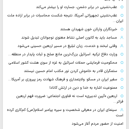
عقب‌نشینی در برابر دشمن، جسارت او را بیشتر می‌کند
عقب‌نشینی تجهیزاتی آمریکا، نتیجه شکست محاسبات در برابر اراده ملت
ایران…
خبرنگاران وارثان خون شهیدان هستند
مساجد باید به کانون اصلی نشاط معنوی نوجوانان تبدیل شوند
وقتی لبخند و خدمت، زبان تبلیغ در مسیر اربعین حسینی می‌شود
وزارت دفاع ترکیه: اسرائیل بزرگ‌ترین مانع صلح و ثبات پایدار در منطقه…
محکومیت فرمایشی حملات اسرائیل به غزه از سوی هشت کشور اسلامی
ستمگران قادر به خاموش کردن نور مکتب امام حسین نیستند
سفیر ایران در مسکو: ولایتمداری و فرهنگ شهادت رمز پیروزی بر آمریکا…
ممنوعیت اشاره به خدا و دین در ارتش کانادا
اربعین «آیین تدبیری» است نه فناوری اجتماعی؛ ضرورت فهم اربعین
فراتر…
سینمای ایران در معرفی شخصیت و سیره پیامبر اسلام(ص) کم‌کاری کرده
است
امنیت از حضور مردم آغاز می‌شود