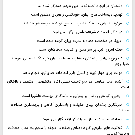
دشمنان بر ایجاد اختلاف در بین مردم متمرکز شده‌اند
تهدید زیرساخت‌های ایران، خودکشی راهبردی دشمن است
هرگونه تعرض به خاک کشور، با پاسخ کوبنده مواجه خواهد شد
دوره کوتاه مدت شیعه‌شناسی برگزار می‌شود
آمریکا در مخمصه معادله قدرت ایران گرفته شده است
جنگ امروز، نبرد بر سر ذهن و اندیشه مخاطبان است
۸ درس جهانی و تمدنی «مقاومت» ملت ایران در جنگ تحمیلی سوم /
دنیا ارزش…
دولت برای مهار تورم و کنترل بازار اقدامات جدی‌تری انجام دهد
آینده امت اسلامی در گرو تربیت نسلی آگاه، متخصص، متعهد و بااخلاق
است
اربعین، گواهی روشن بر پویایی و ماندگاری نهضت عاشورا است
خبرنگاران چشمان بینای حقیقت و پاسداران آگاهی و پرچمداران صداقت
هستند
مسابقه سراسری «نماز، میراث کربلا» برگزار می شود
فعالیت‌های تبلیغی گروه «صافی صفا» در نجف با محوریت نماز، معرفت
و پاسخ‌گویی…