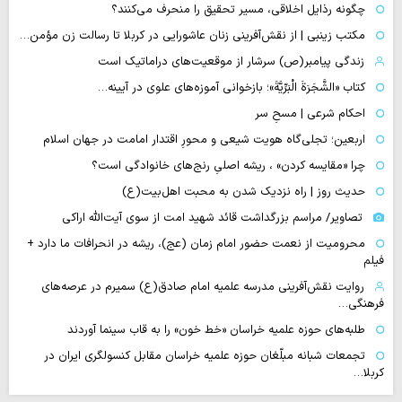
چگونه رذایل اخلاقی، مسیر تحقیق را منحرف می‌کنند؟
مکتب زینبی | از نقش‌آفرینی زنان عاشورایی در کربلا تا رسالت زن مؤمن…
زندگی پیامبر(ص) سرشار از موقعیت‌های دراماتیک است
کتاب «الشَّجَرَةَ الْبَرِّیَّةَ»؛ بازخوانی آموزه‌های علوی در آیینه…
احکام شرعی | مسحِ سر
اربعین؛ تجلی‌گاه هویت شیعی و محورِ اقتدار امامت در جهان اسلام
چرا «مقایسه کردن» ، ریشه اصلیِ رنج‌های خانوادگی است؟
حدیث روز | راه نزدیک شدن به محبت اهل‌بیت(ع)
تصاویر/ مراسم بزرگداشت قائد شهید امت از سوی آیت‌الله اراکی
محرومیت از نعمت حضور امام زمان (عج)، ریشه در انحرافات ما دارد +
فیلم
روایت نقش‌آفرینی مدرسه علمیه امام صادق(ع) سمیرم در عرصه‌های
فرهنگی…
طلبه‌های حوزه علمیه خراسان «خط خون» را به قاب سینما آوردند
تجمعات شبانه مبلّغان حوزه علمیه خراسان مقابل کنسولگری ایران در
کربلا…