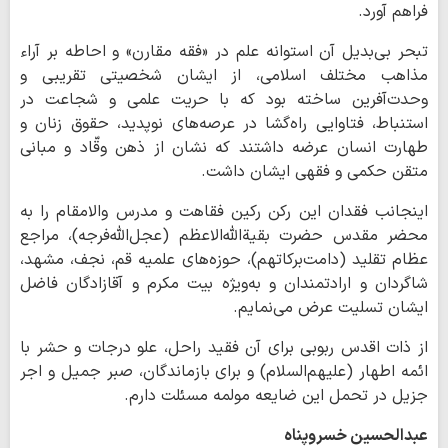
فراهم آورد.
تبحر بی‌بدیل آن استوانه علم در «فقه مقارن» و احاطه بر آراء
مذاهب مختلف اسلامی، از ایشان شخصیتی تقریبی و
وحدت‌آفرین ساخته بود که با حریت علمی و شجاعت در
استنباط، فتاوایی راه‌گشا در عرصه‌های نوپدید، حقوق زنان و
طهارت انسان عرضه داشتند که نشان از ذهن وقّاد و مبانی
متقن حکمی و فقهی ایشان داشت.
اینجانب فقدان این رکن رکین فقاهت و مدرس والامقام را به
محضر مقدس حضرت بقیة‌الله‌الاعظم (عجل‌الله‌فرجه)، مراجع
عظام تقلید (دامت‌برکاتهم)، حوزه‌های علمیه قم، نجف، مشهد،
شاگردان و ارادتمندان و به‌ویژه بیت مکرم و آقازادگان فاضل
ایشان تسلیت عرض می‌نمایم.
از ذات اقدس ربوبی برای آن فقید راحل، علو درجات و حشر با
ائمه اطهار (علیهم‌السلام) و برای بازماندگان، صبر جمیل و اجر
جزیل در تحمل این ضایعه مولمه مسئلت دارم.
عبدالحسین خسروپناه