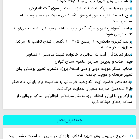
انتقام خون رهبر شهید باید چگونه گرفته شود؟
تصاویر/ مراسم بزرگداشت قائد شهید امت از سوی آیت‌الله اراکی
شیخ الجعید: تقریب سوریه و حزب‌الله، گامی مبارک در مسیر وحدت امت
اسلامی است
مباحث "حوزه پیشرو و سرآمد" در اولویت باشد / «وسائل الشیعه» می‌تواند
کتاب درسی شود
روایت‌ کاربران «ایکس» از اربعین ۱۴۰۵؛ از لگدمال شدن ترامپ تا اسرائیل
سطل‌زباله‌ در مشایه
دیدار نمایندگان آیت‌الله اعرافی با خانواده شهید سامعی + تصاویر
فیلم| جذب و پذیرش مدارس علمیه استان گیلان
حجاب؛ سنگر هویت دینی و ملی است/ پروژه دشمن، تغییر پوشش برای
تغییر فرهنگ و هویت جامعه است
برنامه دفتر حضرت آیت الله وحید خراسانی به مناسبت ایام پایانی ماه صفر
فارغ‌التحصیل مدرسه سفیران هدایت درگذشت
از اوکراین تا ایران؛ انتقاد روزنامه‌نگار سرشناس ایتالیایی، مارکو تراوالیو، از
استانداردهای دوگانه غرب
جدیدترین اخبار
تشییع میلیونی رهبر شهید انقلاب، زلزله‌ای در بنیان محاسبات دشمن بود