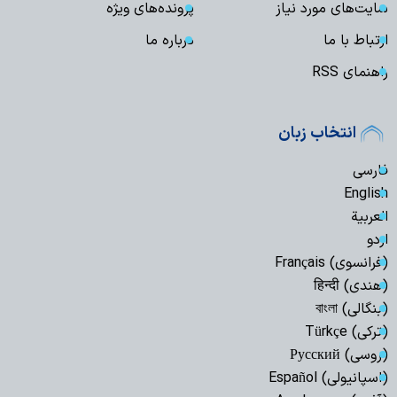
سایت‌های مورد نیاز
پرونده‌های ویژه
ارتباط با ما
درباره ما
راهنمای RSS
انتخاب زبان
فارسی
English
العربیة
اردو
(فرانسوی) Français
(هندی) हिन्दी
(بنگالی) বাংলা
(ترکی) Türkçe
(روسی) Русский
(اسپانیولی) Español