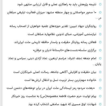
نتیجه پژوهش باید به راهکاری عملی و قابل ارزیابی منتهی شود
۱۰ محور مواصلاتی و چهار منطقه مشهد؛ میزبان فعالیت تبلیغی مبلغان
در…
روایتگران جهاد تبیین؛ تقدیر حوزه‌های علمیه خواهران از اصحاب رسانه
نیازسنجی آموزشی، مبنای تدوین نظام‌واره مبلغان است
فعالان رسانه‌ روایتگر حقیقت و پاسدار حافظه تاریخی ملت ایران‌اند
برگزاری سلسله‌نشست‌های «تابستانهٔ ادیان و عرفان»
امام جمعه نجف اشرف: مراسم اربعین، نماد آزادی دینی، سیاسی و نماد
پایان…
بیان حقیقت و افزایش آگاهی جامعه، رسالت اصلی خبرنگاران است
خانواده مهم‌ترین بستر تربیت نسل و انتقال ارزش‌ها است
«بعثت مردم» رمز ایستادگی ملت ایران در برابر توطئه‌های دشمن است
پیام تولیت حرم حضرت فاطمه معصومه(س) به مناسبت روز خبرنگار
شهادت؛ اوج مسیری که شهید سامعی انتخاب کرده بود