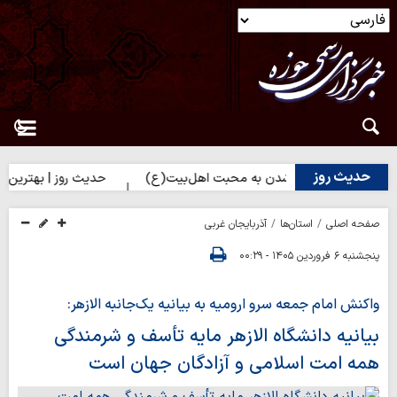
حدیث روز
وز | راه نزدیک شدن به محبت اهل‌بیت(ع)
حدیث روز | بهترین سرمای
صفحه اصلی
استان‌ها
آذربایجان غربی
پنجشنبه ۶ فروردین ۱۴۰۵ - ۰۰:۲۹
واکنش امام جمعه سرو ارومیه به بیانیه یک‌جانبه الازهر:
بیانیه دانشگاه الازهر مایه تأسف و شرمندگی
همه امت اسلامی و آزادگان جهان است