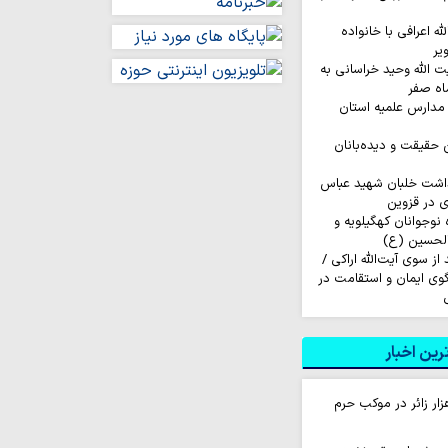
له اعرافی با خانواده
یر
ت الله وحید خراسانی به
اه صفر
مدارس علمیه استان
ن حقیقت و دیده‌بانان
داشت خلبان شهید عباس
ی در قزوین
اروان ۲۰۰ نفره نوجوانان کهگیلویه و
الحسین (ع)
ز سوی آیت‌الله اراکی /
گوی ایمان و استقامت در
ین اخبار
ام روزانه ۱۰ هزار زائر در موکب حرم