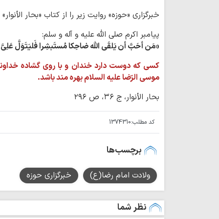
خبرگزاری «حوزه» روایت زیر را از کتاب «بحار الأنوار»
پیامبر اکرم صلی الله علیه و آله و سلم:
«مَن أحَبَّ أن یَلقَی اللّه ضاحِکا مُستَبشِرا فَلیَتَوَلَّ عَلِ
کسی که دوست دارد خندان و با روی گشاده خداوند ر
موسی الرّضا علیه السلام بهره مند باشد.
بحار الأنوار، ج ۳۶، ص ۲۹۶
کد مطلب:
1374310
برچسب‌ها
ولادت امام رضا(ع)
خبرگزاری حوزه
نظر شما