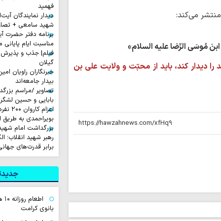
فهمید
 منتشر می‌کند:
دیدار نمایندگان آیت‌ال
شهید سامعی + تصاو
برنامه دفتر حضرت آی
مناسبت ایام پایانی م
یَّ ابنَ مُوسَی الرِّضا علیه السلام»
فیلم| جذب و پذیرش 
گیلان
ا دیدار کند، باید از محبّت و ولایت علی بن
خبرنگاران راویان امی
بیدار جامعه‌اند
تصاویر /مراسم بزرگ
بابایی و حسین لشگر
اعزام ک
بویراحمدی به طریق 
بزرگداشت امام شهید ا
رهبر شهید انقلاب؛ ال
برابر قدرت‌های جهانی
جدیدتر
اطع
بانوی کرامت