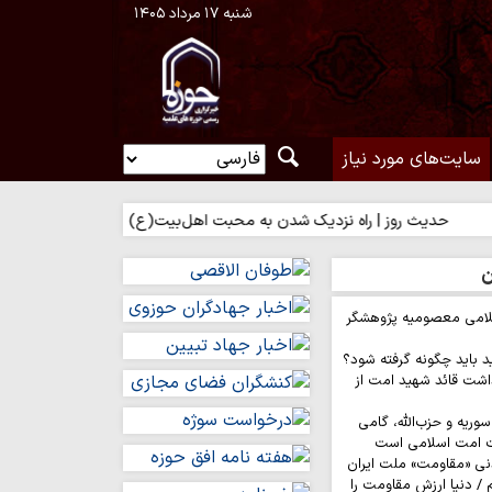
شنبه ۱۷ مرداد ۱۴۰۵
سایت‌های مورد نیاز
یث روز | راه نزدیک شدن به محبت اهل‌بیت(ع)
حدیث روز | بهترین س
ن
لامی معصومیه پژوهشگر
د باید چگونه گرفته شود؟
اشت قائد شهید امت از
وریه و حزب‌الله، گامی
ت امت اسلامی است
نی «مقاومت» ملت ایران
/ دنیا ارزش مقاومت را