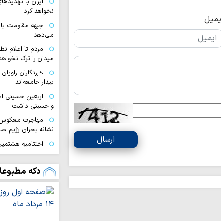
ایران با تهدیده
نخواهد کرد
یمیل
جبهه مقاومت با 
می‌دهد
مردم تا اعلام نظ
میدان را ترک نخواهند
خبرنگاران راویان
بیدار جامعه‌اند
اربعین حسینی ام
و حسینی داشت
مهاجرت معکوس ا
نشانه بحران رژیم ص
ارسال
اختتامیه هشتمین 
زنان عاشورایی در مش
ایران قوی با هم‌
دکه مطبوعا
دیپلماسی هوشمند شک
اقتدار امروز کشو
صحنه و توانمندی ن
ملت ایران با تکی