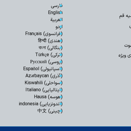
فارسی
اجرای قانون حجاب
مسئولان است
English
یه قم
العربیة
مدیریت تنگه هرم
اسلامی ایران است
اردو
(فرانسوی) Français
رهبری حکیمانه م
تهدیدهای جهانی را 
(هندی) हिन्दी
وت
(بنگالی) বাংলা
مدیریت انرژی نیا
است
(ترکی) Türkçe
ی ویژه
(روسی) Русский
اربعین حسینی، ر
شکستن غرور استکبار 
(اسپانیولی) Español
(آذری) Azərbaycan
ایستادگی و مقاو
عقب‌نشینی دشمن و ح
(سواحلی) Kiswahili
(ایتالیایی) Italiano
ملت ایران شایست
است
(هوسه) Hausa
(اندونزیایی) indonesia
همبستگی ملی، حی
کشور است
(چینی) 中文
آمریکا در معادله
جبهه مقاومت، شکس