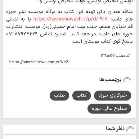
نویسی تلخیص نویسی، فوائد تلخیص نویسی و...
علاقه مندان برای تهیه این کتاب به درگاه موسسه نشر حوزه
های علمیه
https://nashrehowzeh.ir/p/d/1908
یا به نشانی
قم خیابان معلم، جنب بیت امام خمینی(ره)، موسسه انتشارات
حوزه های علمیه مراجعه کنند. شماره تماس ۰۹۳۸۷۹۲۴۲۲۹
پاسخ گوی کتاب دوستان است
کد مطلب:
1385866
برچسب‌ها
خبرگزاری حوزه
کتاب
طلاب
سطوح عالی حوزه
نظر شما