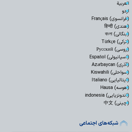
العربیة
اردو
(فرانسوی) Français
(هندی) हिन्दी
(بنگالی) বাংলা
(ترکی) Türkçe
(روسی) Русский
(اسپانیولی) Español
(آذری) Azərbaycan
(سواحلی) Kiswahili
(ایتالیایی) Italiano
(هوسه) Hausa
(اندونزیایی) indonesia
(چینی) 中文
شبکه‌های اجتماعی