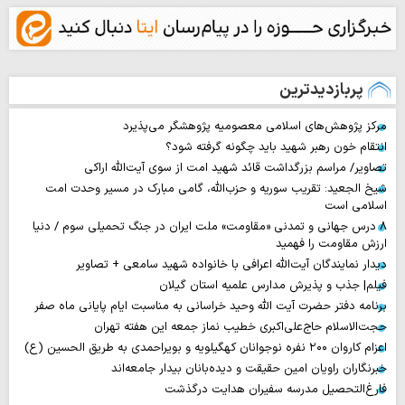
پربازدیدترین
مرکز پژوهش‌های اسلامی معصومیه پژوهشگر می‌پذیرد
انتقام خون رهبر شهید باید چگونه گرفته شود؟
تصاویر/ مراسم بزرگداشت قائد شهید امت از سوی آیت‌الله اراکی
شیخ الجعید: تقریب سوریه و حزب‌الله، گامی مبارک در مسیر وحدت امت
اسلامی است
۸ درس جهانی و تمدنی «مقاومت» ملت ایران در جنگ تحمیلی سوم / دنیا
ارزش مقاومت را فهمید
دیدار نمایندگان آیت‌الله اعرافی با خانواده شهید سامعی + تصاویر
فیلم| جذب و پذیرش مدارس علمیه استان گیلان
برنامه دفتر حضرت آیت الله وحید خراسانی به مناسبت ایام پایانی ماه صفر
حجت‌الاسلام حاج‌علی‌اکبری خطیب نماز جمعه این هفته تهران
اعزام کاروان ۲۰۰ نفره نوجوانان کهگیلویه و بویراحمدی به طریق الحسین (ع)
خبرنگاران راویان امین حقیقت و دیده‌بانان بیدار جامعه‌اند
فارغ‌التحصیل مدرسه سفیران هدایت درگذشت