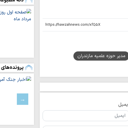
دکه مطبوعا
محوریت حدیث منزل
خبرنگاران سدی اس
دشمنان می باشند
قدردانی مشاور ر
روحانیت از خبرنگاران
ملت ایران هرگز
برادری ملت اندونزی
مدیر حوزه علمیه مازندران
سواد رسانه‌ایِ کن
پرونده‌های 
متعهد در جنگ شناخ
اردوی «مثل خمین
طلبه عصر انقلاب برگ
کارگاه تخصصی «ز
یمیل
رفتاری پیشرفته» برگز
پیام تبریک مدیرک
همدان به مناسبت روز