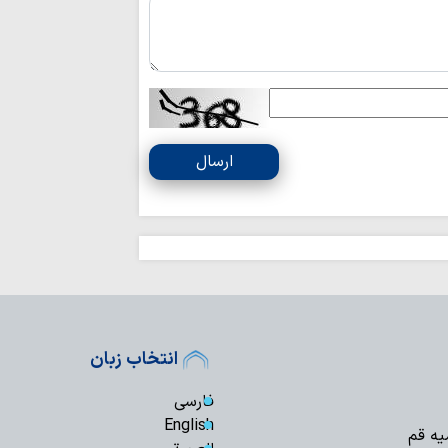
ویژگی‌های مهم خب
/ هیچ فناوری‌ جای «
ریشه جنایت کربلا
نفاق بود/ نسخه اقتص
رسالت رسانه‌های 
«خبرنگاری سنتی» به
ارسال
تداوم ۱۱۷
روحانیت با مردم در
خبرنگاران، پرچمدا
حقیقت هستند
خبرنگاران، پاسدا
میدان جنگ نرم هست
انتخاب زبان
سپاه: رسانه‌های ان
دروغ‌پراکنی دشمن ای
فارسی
انتظار حقیقی، سا
English
یه قم
علمی و پیشرو است