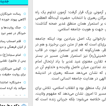
جدیدتر
 آزمونی بزرگ قرار گرفت؛ آزمون تداوم یک راه
رسالت خبرنگاران
رگان رهبری با انتخاب حضرت آیت‌الله العظمی
آگاهی پیوند خورده 
قت بر استمرار همان منطق غدیر صحه گذاشت؛
جنگ روایت‌ها و د
م، جهت و هویت جامعه اسلامی.
خبرنگار در عصرِ نبردِ
بازخوانی یک اصل بنیادین بود: اینکه جامعه
قلم اصحاب رسانه
هبری‌ای است که هم از متن دین برخیزد و هم در
از کیان فرهنگی و دی
، همان‌گونه که غدیر استمرار نبوت در قالب
امام سجاد(ع) در
خمینی(ره) نیز استمرار همان مسیر در بستر
پس از عاشورا، نقشی
تقارن معنوی عید غدیر با یاد ارتحال امام
ند نمادین میان «اصل ولایت» و «تداوم آن در
گوشی خبرنگاران 
ی که نشان می‌دهد مسئله رهبری در اندیشه
برای روایت حقیقت ب
لهی در هدایت جامعه انسانی است.
«خبرنگار»؛ امانتد
غاز یک منطق بود و انقلاب اسلامی، تلاش برای
سوگند یاد کرده است
یر تا امروز، نشان می‌دهد که مفهوم ولایت،
استاد حوزه علمی
ی خلاصه می‌شود؛ بلکه جریانی زنده است که
جلد ششم ترجمه ارد