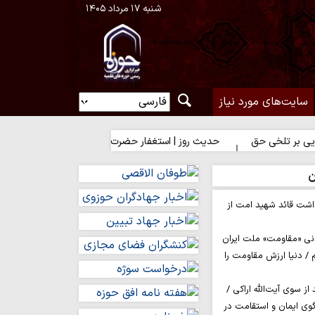
شنبه ۱۷ مرداد ۱۴۰۵
سایت‌های مورد نیاز
خی حق
حدیث روز | استغفار حضرت زهرا(س) برای زائران امام حسین(ع)
ن
اشت قائد شهید امت از
نی «مقاومت» ملت ایران
/ دنیا ارزش مقاومت را
ز سوی آیت‌الله اراکی /
گوی ایمان و استقامت در