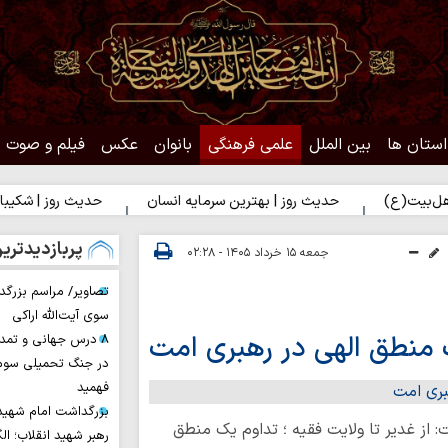
استان ها
بین الملل
علمی فرهنگی
بانوان
عکس
فیلم و صوت
)
حدیث روز | بهترین سرمایه انسان
حدیث روز | شکیبایی بر تل
پربازدیدتری
جمعه ۱۵ خرداد ۱۴۰۵ - ۰۲:۲۸
تصاویر/ مراسم بزرگد
سوی آیت‌الله اراکی
ک منطق الهی در رهبری امت
۸ درس جهانی و تمد
در جنگ تحمیلی سوم 
فهمید
بزرگداشت امام شهید ا
 از غدیر تا ولایت فقیه ؛ تداوم یک منطق
رهبر شهید انقلاب؛ ال