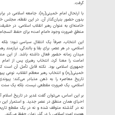
گرفت.
با ارتحال امام خمینی(ره)، جامعه اسلامی در برابر
بدون حضور بنیان‌گذار آن. در این نقطه، مجلس خب
خامنه‌ای به عنوان رهبر انقلاب اسلامی، در حقی
منطقِ ضرورت وجود «امامِ امت» برای حفظ انسجا
این انتخاب، صرفاً یک انتقال سیاسی نبود؛ بلکه 
اسلامی، در هر عصر، برای بقا و بالندگی، نیازمند ر
میدان زمانه حضور فعال داشته باشد. از این منظر
امامت را معنا کرد، انتخاب رهبری پس از امام 
جمهوری اسلامی بود. نکته قابل تأمل آن است که 
خمینی(ره) و انتخاب رهبر معظم انقلاب، نوعی پیو
تاریخ معاصر» را به ذهن متبادر می‌کند؛ پیوند
اسلامی، یک ضرورت مقطعی نیست، بلکه یک سنت ا
بر این اساس، می‌توان گفت غدیر در تاریخ اسلام آ
احیای همان منطق در عصر جدید. و استمرار این مس
نه در گذشته متوقف شده و نه در یک مقطع تاریخ
هویت امت اسلامی را در گذر زمان حفظ می‌کند.