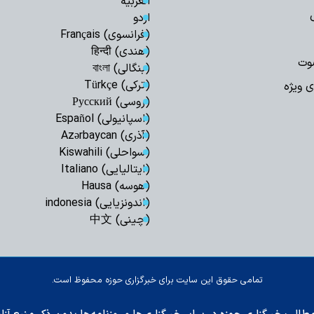
العربیة
اردو
اصحاب رسانه، اف
(فرانسوی) Français
هستند
(هندی) हिन्दी
خبرنگار چگونه می
وت
(بنگالی) বাংলা
حقیقت در جامعه با
(ترکی) Türkçe
ی ویژه
عضو فراکسیون مقا
(روسی) Русский
علیه عادی‌سازی روابط
(اسپانیولی) Español
(آذری) Azərbaycan
خبرنگار تراز انقل
(سواحلی) Kiswahili
اعتماد/ خبرنگار حوزه
(ایتالیایی) Italiano
رسالت رسانه انقلا
(هوسه) Hausa
جهاد در برابر وارونه‌
(اندونزیایی) indonesia
(چینی) 中文
میراث سبز محراب؛
جهاد در سیره شهید 
معرفی کتاب راز آ
امام صادق (علیه‌السل
تمامی حقوق این سایت برای خبرگزاری حوزه محفوظ است.
چرا 17 مرداد 