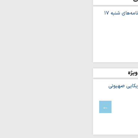
ت
ت منتشر شد
توار در برابر هجمه‌های
ئیس‌جمهور در امور
 محبت، همبستگی و
 را فراموش نخواهد…
شگرانه؛ سلاح خبرنگار
ویژه
تی
ی(ره)» با محور تربیت
زار می‌شود…
وج‌درمانی شناختی ـ
ار می‌شود
ل تبلیغات اسلامی
 خبرنگار