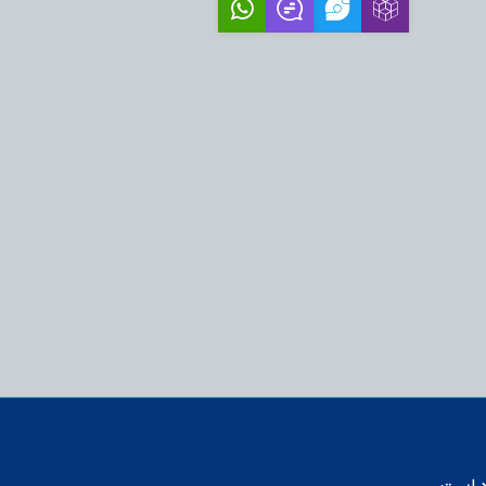
سران جبهه جهاد تبیین
‌تواند سنگر آگاهی و
شد؟
ومت: ابتکار لبنانی‌ها
 با اسرائیل،…
اب؛ راوی حقیقت، پاسدار
 دین باید…
بی؛ از اطلاع‌رسانی تا
نمایی…
 تبیین الگوی انتظار و
آیت‌الله دستغیب+…
رامش خانواده در کلام
ام)
به عنوان روز خبرنگار نامیده