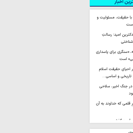
ین اخبار
 با حقیقت، مسئولیت و
است
کترین امید؛ رسالتِ
 شناختی
، «سنگری برای پاسداری
نی» است
 احیای حقیقت اسلام
 تاریخی و اساسی…
در جنگ اخیر، سلاحی
ود
ارِ قلمی که خداوند به آن
ه قم درگذشت
وی «عبقات‌الانوار» با