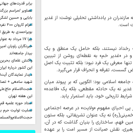
برابر قدرت‌های جهانی
تصاویر /مراسم بزرگ
ه مازندران در یادداشتی تحلیلی نوشت: از غدیر
بابایی و حسین لشگر
ت است.
اعزام ک
بویراحمدی به طریق 
چرا 17 مرداد به عنوان روز خبرنگار نامیده شد؟
خبرنگاران راویان امی
یک رخداد نیستند، بلکه حامل یک منطق و یک
بیدار جامعه‌اند
 و در «غدیر خم» به نقطه‌ای روشن از تبیین
واکنش علمای بحرین
تنها معرفی یک فرد نبود؛ بلکه تثبیت یک اصل
این کشور درباره ایران
 گسست، تفرقه و انحراف قرار می‌گیرد.
دیدار نمایندگان آیت‌ال
 جامعه اسلامی بود؛ الگویی که بر پیوند میان
شهید سامعی + تصاو
 غدیر نه یک حادثه مقطعی، بلکه یک «قاعده»
حجت‌الاسلام حاج‌علی
رایط تاریخی خود، باید استمرار یابد.
این هفته تهران
استاد حوزه علمیه ق
در پی احیای مفهوم «ولایت» در عرصه اجتماعی
تسلیت تولیت حرم با
مینی(ره) نه یک عنوان تشریفاتی، بلکه ستون
حجت‌الاسلام‌والمسل
مین فهم، ساختاری را بنیان گذاشت که در آن،
هبری، نقش صیانت از مسیر امت را بر عهده