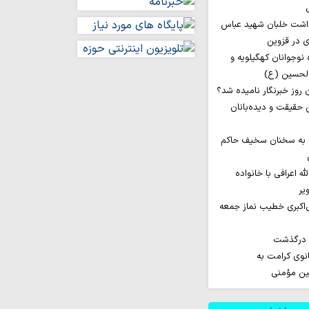
داشت خلبان شهید عباس
ی در قزوین
اروان ۲۰۰ نفره نوجوانان کهگیلویه و
الحسین (ع)
ن حقیقت و دیده‌بانان
 به سخنان سخیف حاکم
له اعرافی با خانواده
یر
‌اکبری خطیب نماز جمعه
م درگذشت
نوی کرامت به
مین مؤمنی