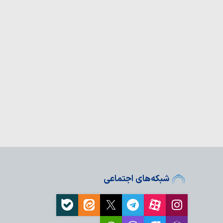
رنگار تراز انقلاب اسلامی
جهاد تبیین»…
 «جاهلیت سازمان‌یافته»
ادیِ بیمار،…
تراز انقلاب، تحول از
 «هدایت‌گری…
 شب هم‌نشینی بی‌واسطه
 گرگان+ عکس
ران آگاهی و مطالبه‌گران
ران مرزهای حقیقت در
ند
شبکه‌های اجتماعی
قلابی در برابر
ستادگی کردند
ختن جامعه‌ای پویا،