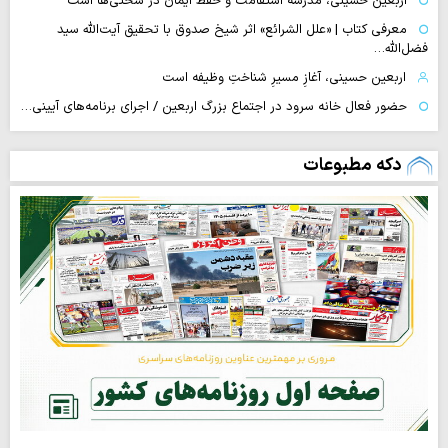
اربعین حسینی، مدرسه استقامت و حفظ ایمان در سختی‌ها است
معرفی کتاب | «علل الشرائع» اثر شیخ صدوق با تحقیق آیت‌الله سید
فضل‌الله…
اربعین حسینی، آغازِ مسیرِ شناختِ وظیفه است
حضور فعال خانه سرود در اجتماع بزرگ اربعین / اجرای برنامه‌های آیینی…
دکه مطبوعات