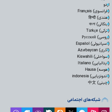
اردو
(فرانسوی) Français
(هندی) हिन्दी
(بنگالی) বাংলা
(ترکی) Türkçe
(روسی) Русский
(اسپانیولی) Español
(آذری) Azərbaycan
(سواحلی) Kiswahili
(ایتالیایی) Italiano
(هوسه) Hausa
(اندونزیایی) indonesia
(چینی) 中文
شبکه‌های اجتماعی