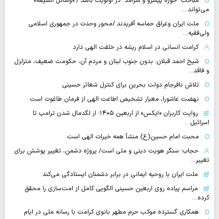
مباحث "حوزه پیشرو و سرآمد" در اولویت باشد / «وسائل الشیعه»
می‌تواند…
ملت ایران وعراق حماسه آفریدند /محور وحدت در جمهوری اسلامی
ولی‌فقیه…
کرامت انسانی در اسلام ریشه در خلقت الهی دارد
شیخ احمد قبلان: بدون جنوب لبنان و مردم آن، حکومت ضعیف، متزلزل
و فاقد…
تلاش نافرجام دولت بحرین برای کنترل شعائر حسینی
نهضت عاشورا، معیار تشخیص اطاعت الهی از فرمان طاغوت است
روایت‌ کاربران «ایکس» از اربعین ۱۴۰۵؛ از لگدمال شدن ترامپ تا
اسرائیل…
محبت امام حسین(ع) منشأ همه خیرات الهی است
حجاب؛ سنگر هویت دینی و ملی است/ پروژه دشمن، تغییر پوشش برای
تغییر…
ملت ایران با روحیه ایمانی در برابر دشمنان ایستادگی می‌کند
مراسم پیاده روی اربعین حسینی الگویی کامل از امت‌سازی را محقق
کرده…
همکاری گسترده موکب حرم مطهر بانوی کرامت با رسانه ملی در ایام