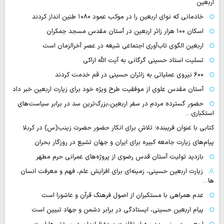
اربعین
خادمانی که نوای اربعین را در موکب عمود ۱۰۸۰ طنین انداز کردند
اسکان ۱۰۰ هزار زائر اربعین در آستان مقدس مسجد جمکران
اربعین الگوی تاب‌آوری اجتماعی شیعه در عصر آخرالزمان است
تسلیت استاد حسینی گرگانی به آیت الله اراکی
۶۰۰ نیروی عملیاتی به زائران حسینی در قم خدمت کردند
آستان مقدس علوی از موفقیت طرح ویژه خود برای زیارت اربعین خبر داد
حضور گسترده مردم در سفر اربعین،بزرگ‌ترین سد در برابر سیاست‌های
استکباری…
کتابی با عنوان فریبنده؛ تلاش برای انکار حضور حضرت زینب(س) در کربلا
پیام‌های زیارت جامعه کبیره برای ایران و جهان تشیع در روزگار بحران
بازدید تولیت آستان قدس رضوی از پروژه‌های عمرانی حرم مطهر
زیارت اربعین حسینی، زمینه‌ای برای افزایش علم، فهم و معرفت انسان
ها…
عدم همراهی با مستکبران از اصول فرهنگ قرآن و عاشورا است
پیام اربعین حسینی، ایستادگی در برابر دشمن و جهاد تبیین است