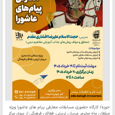
حوزه/ کارگاه حضوری مسابقات معارفی پیام های عاشورا ویژه
مبلغان ماه محرم، مربیان تربیتی، فعالان فرهنگی از سوی مرکز