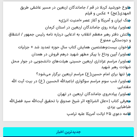
طلوع خورشید کربلا در قم / جاماندگان اربعین در مسیر عاشقی طریق
المهدی(عج) + عکس و فیلم
جنگ ایران و آمریکا و آغاز عصر «امنیت انرژی»
تصاویر/ پیاده روی جاماندگان اربعین در استان کرمان
واکنش دفتر رهبر معظم انقلاب به ادعایی درباره نامه رئیس جمهور / انشقاق
و دودستگی ممنوع
فراخوان بیست‌وهشتمین همایش کتاب سال حوزه تمدید شد + جزئیات
تصاویر/ آیین وداع با پیکر مطهر شهید درهم فروش در همدان
تصاویر/ مراسم عزاداری اربعین حسینی هیئت‌های دانشجویی در جوار محل
شهادت رهبر شهید
چرا تنها برای امام حسین(ع) مراسم اربعین برگزار می‌شود؟
تصاویر/ شب سوم مراسم سوگواری اباعبدالله الحسین (ع) در بیت آیت الله
مقتدایی
تصاویر/ پیاده‌روی جاماندگان اربعین در تهران
معرفی کتاب | «علل الشرائع» اثر شیخ صدوق با تحقیق آیت‌الله سید فضل‌الله
طباطبایی یزدی
اقامه دعوی ۲۵ ایالت آمریکا علیه ترامپ
جدیدترین اخبار