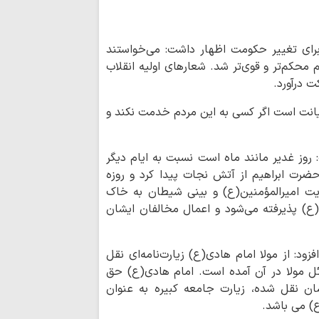
جبهه مقاومت، شکس
ماموستا حسینی:
جنایت‌ها، در دسترسی
رای تغییر حکومت اظهار داشت: می‌خواستند
نزاع‌های داخلی و
محکم‌تر و قوی‌تر شد. شعارهای اولیه انقلاب
برای جامعه اسلامی 
 درآورد.
عقب‌نشینی آمریک
نشانه تغییر محاسبا
 خیانت است اگر کسی به این مردم خدمت نکند و
اتحاد مقدس مولف
انسجام ملی مهم
روز غدیر مانند ماه است نسبت به ایام دیگر
علیه جمهوری اسلامی
حضرت ابراهیم از آتش نجات پیدا کرد و روزه
نباید با اختلاف‌ا
ایت امیرالمؤمنین(ع) و بینی شیطان به خاک
انسجام ملت ایران ر
(ع) پذیرفته می‌شود و اعمال مخالفان ایشان
قدرت منطقه‌ای ای
ایستادگی است
وحدت و انسجام م
زود: از مولا امام هادی(ع) زیارت‌نامه‌ای نقل
دشمن را برهم زده ا
ه که ۲۰۶ فضیلت از فضائل مولا در آن آمده است. امام هادی(ع) حق
تصاویر/ اقامه نم
یشان نقل شده، زیارت جامعه کبیره به عنوان
تنگه‌ هرمز و باب
ع) می باشد.
ایستادگی است