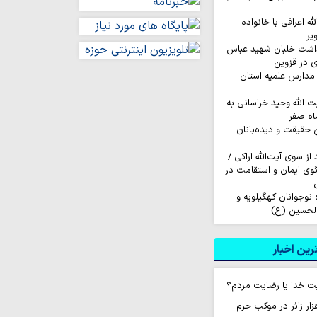
له اعرافی با خانواده
یر
داشت خلبان شهید عباس
ی در قزوین
مدارس علمیه استان
ت الله وحید خراسانی به
اه صفر
ن حقیقت و دیده‌بانان
ز سوی آیت‌الله اراکی /
گوی ایمان و استقامت در
اروان ۲۰۰ نفره نوجوانان کهگیلویه و
الحسین (ع)
ین اخبار
ت خدا یا رضایت مردم؟
ام روزانه ۱۰ هزار زائر در موکب حرم