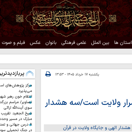
استان ها
بین الملل
علمی فرهنگی
بانوان
عکس
فیلم و صوت
حدیث روز |
پربازدیدتری
یکشنبه ۱۷ خرداد ۱۴۰۵ - ۱۳:۵۳
مرکز پژوهش‌های اس
می‌پذیرد
انتقام خون رهبر شهی
رار ولایت است/سه هشدار
تصاویر/ مراسم بزرگد
سوی آیت‌الله اراکی
شیخ الجعید: تقریب س
مبارک در مسیر وحد
۸ درس جهانی و تمد
در جنگ تحمیلی سوم 