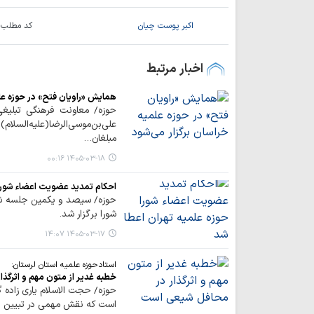
اکبر پوست چیان
کد مطلب:
اخبار مرتبط
همایش «راویان فتح» در حوزه عل
حوزه/ معاونت فرهنگی تبلیغی
علی‌بن‌موسی‌الرضا(علیه‌السل
مبلغان…
۱۴۰۵-۰۳-۱۸ ۰۰:۱۶
احکام تمدید عضویت اعضاء شورا 
حوزه/ سیصد و یکمین جلسه شور
شورا برگزار شد.
۱۴۰۵-۰۳-۱۷ ۱۴:۰۷
استادحوزه علمیه استان لرستان:
خطبه غدیر از متون مهم و اثرگذ
حوزه/ حجت الاسلام یاری زاده 
است که نقش مهمی در تبیین جای