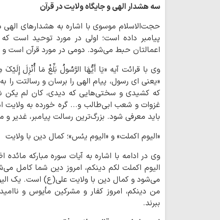
سه هشدار الهی و جایگاه ولایت در قرآن
حجت‌الاسلام موسوی با اشاره به هشدارهای الهی د
پیامبر داده است؛ اولی در مورد توحید است که می
اعمالتان حبط می‌شود. دومی در مورد قرآن است و س
وی با قرائت آیه «یَا أَیُّهَا الرَّسُولُ بَلِّغْ مَا أُنْزِلَ إِلَیْکَ مِ
«یعنی ای رسول، پیام الهی را برسان و رسالتت را به
که کشیدی و سختی‌هایی که دیدی، کان لم یکن شیئ
غزوات و شعب ابی‌طالب و... گره خورده به ولایت ا
باید معرفی شود. بزرگ‌ترین رسالت پیامبر، غدیر و 
«الیوم اکملت» و «الیوم یئس»؛ کمال دین با ولایت
وی در ادامه با اشاره به آیات سوره مبارکه مائده ا
الیوم اکملت لکم دینکم، امروز دین شما کامل می‌ش
می‌شود و کمال دین با ولایت علی(ع) است. یک الیوم
من دینکم، امروز کفار و مشرکین مأیوس و ناامید 
ببرند.