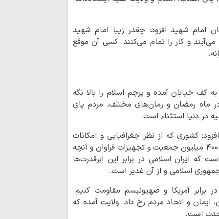
به سوی یک جبهه 
عادی‌سازی روابط با
اجرای قانون حجاب
ن امام شهید افزود: چقدر زیبا امام شهید
مسئولان است
ی‌آیند و کار را تمام می‌کنند. کسی آن موقع
مدیریت تنگه هرم
نه.
اسلامی ایران است
رهبری حکیمانه م
تهدیدهای جهانی را 
به کف خیابان آمده و پرچم اسلام را بالا نگه
مدیریت انرژی نیا
 در ماه رمضان و زمان‌های مختلف، مردم پای
است
ه در دنیا استثناء است.
اربعین حسینی، ر
شکستن غرور استکبار 
ود: کشوری که از نظر جغرافیایی و امکانات
ایستادگی و مقاو
قابل مقایسه با دشمنانش نیست و آمریکا با حدود ۴۰۰ میلیون جمعیت و تجهیزات فراوان و آنچه
عقب‌نشینی دشمن و ح
است که ایران اسلامی در برابر این ابرقدرت‌ها
ملت ایران شایست
جمهوری اسلامی و از آن غدیر است.
است
همبستگی ملی، حی
ر برابر آمریکا و صهیونیسم مقاومت کنیم.
کشور است
، ایمان و اتحاد مردم رخ داد. ولایت آمده که
آمریکا در معادله
وحدت است.