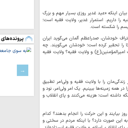
ملت ایران با تکی
آرمان‌های خود عقب‌ن
یان اینکه «عید غدیر روزی بسیار مهم و بزرگ
رفاه و امنیت جام
یه را داریم. استمرار غدیر، ولایت فقیه است؛
وحدت و اتحاد محقق
یسم را شکسته است.
تداوم تجاوزات ر
پرونده‌های 
تراف خودشان، صدراعظم آلمان می‌گوید ایران
لبنان
ا را تحقیر کرده است؛ خودشان می‌گویند. چه
مسلمانان تگزاس 
 امیرالمؤمنین(ع) و ولایت فقیه؟ ولایت فقیه
سخت
بیروت، پایتخت م
عادی‌سازی روابط با 
اسرائیل خانه‌های 
باختری را با ماشین‌
زندگی‌مان را با ولایت فقیه و ولی‌امر تطبیق
ملت ایران با مق
ر همه زمینه‌ها ببینیم. یک امر ولی‌امر، نود و
زانو درآمدن صهیونی
نگه داشته است؛ هزینه می‌کنند و پای انقلاب و
واکنش علمای بح
حاکم این کشور درباره
روز بیایند و این حرکت را انجام بدهند؟ کدام
آمریکا در برابر م
ه این صورت دارد؟ با اینکه مردم در سختی و
بن‌بست شده است
ای انقلاب، اسلام و ولایت فقیه ایستاده‌اند.