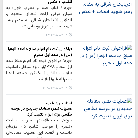
انقلاب + عکس
حوزه / کتاب «ماه در محراب خون» به
عنوان عرض ارادت شعرای متعهد و
انقلابی آذربایجان شرقی به مقام رهبر
شهید امت در تبریز رونمایی شد.
۱۴۰۵-۰۳-۱۹ ۱۱:۲۴
فراخوان ثبت نام اعزام مبلغ جامعه الزهرا
(س) در دهه اول محرم
حوزه/ فراخوان ثبت نام اعزام مبلغ دهه
اول محرم ۱۴۴۸ق، ویژه مبلغان، اساتید،
طلاب و دانش آموختگان جامعه الزهرا
سلام‌الله‌علیها آغاز شد.
۱۴۰۵-۰۳-۱۹ ۱۱:۲۰
استاد حوزه علمیه:
عملیات نصر، معادله جدیدی در عرصه
نظامی برای ایران تثبیت کرد
حوزه/ حجت‌الاسلام امیری، عملیات
«نصر» را موجب شادی دل مؤمنان
دانست و گفت: این عملیات معادله‌ای