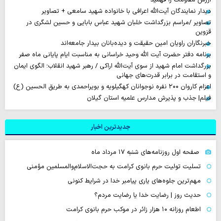
دیدار نمایندگان آیت‌الله اعرافی با خانواده شهید سامعی + تصاویر
تصاویر /مراسم بزرگداشت خلبان شهید عباس بابایی و حسین لشگری در
قزوین
خبرنگاران راویان امین حقیقت و دیده‌بانان بیدار جامعه‌اند
برنامه دفتر حضرت آیت الله وحید خراسانی به مناسبت ایام پایانی ماه صفر
بزرگداشت امام شهید از سوی آیت‌الله اراکی / رهبر شهید انقلاب؛ الگوی ایمان
و استقامت در برابر قدرت‌های جهانی
اعزام کاروان ۲۰۰ نفره نوجوانان کهگیلویه و بویراحمدی به طریق الحسین (ع)
فیلم| جذب و پذیرش مدارس علمیه استان گیلان
جدیدترین اخبار
صفحه اول روزنامه‌های شنبه ۱۷ مرداد ماه
تسلیت تولیت حرم بانوی کرامت به حجت‌الاسلام‌والمسلمین مؤمنی
مهم‌ترین جلوه‌های یاری پیامبر خدا در شرایط کنونی
حدیث روز | رضایت خدا یا رضایت مردم؟
اطعام روزانه ۱۰ هزار زائر در موکب حرم بانوی کرامت