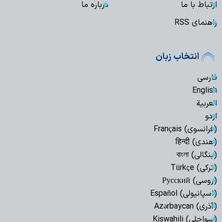
ارتباط با ما
درباره ما
راهنمای RSS
انتخاب زبان
فارسی
English
العربیة
اردو
(فرانسوی) Français
(هندی) हिन्दी
(بنگالی) বাংলা
(ترکی) Türkçe
(روسی) Русский
(اسپانیولی) Español
(آذری) Azərbaycan
(سواحلی) Kiswahili