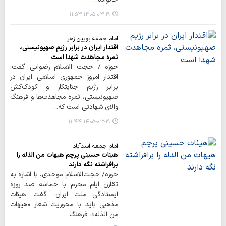
۱۴۰۵-۰۳-۱۹ ۱۱:۵۳
امام جمعه بویین زهرا:
اقتدار ایران در برابر رژیم صهیونیستی،
ثمره مجاهدت شهدا است
حوزه / حجت الاسلام رضوانی گفت:
اقتدار امروز جمهوری اسلامی ایران در
برابر رژیم جنایتکار و کودک‌کش
صهیونیستی، ثمره مجاهدت‌ها و فرهنگ
والای شهادتی است که…
۱۴۰۵-۰۳-۱۹ ۱۱:۴۴
امام جمعه اسدآباد:
هیئات حسینی پرچم هیهات من الذله را
برافراشته نگه دارند
حوزه/ حجت‌الاسلام موحدی، با اشاره به
تقارن ایام محرم با حماسه صد روزه
ایستادگی ملت ایران، گفت: هیئات
مذهبی باید با محوریت شعار «هیهات
من الذله»، فرهنگ…