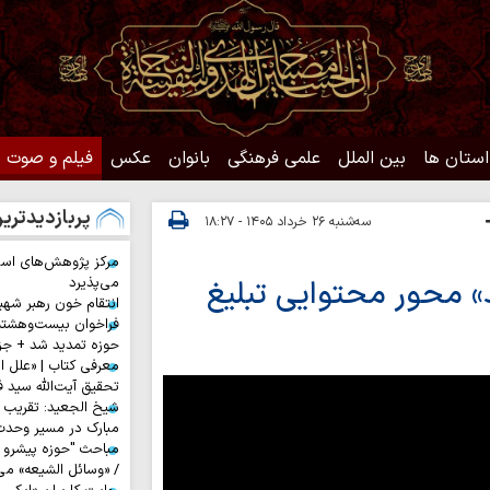
استان ها
بین الملل
علمی فرهنگی
بانوان
عکس
فیلم و صوت
پربازدیدتری
سه‌شنبه ۲۶ خرداد ۱۴۰۵ - ۱۸:۲۷
مرکز پژوهش‌های اس
ید» محور محتوایی تبلیغ
می‌پذیرد
انتقام خون رهبر شهی
فراخوان بیست‌وهشت
حوزه تمدید شد + جز
معرفی کتاب | «علل ا
تحقیق آیت‌الله سید ف
شیخ الجعید: تقریب س
مبارک در مسیر وحد
مباحث "حوزه پیشرو و
/ «وسائل الشیعه» می