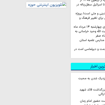
روایت‌ کاربران «ایکس» از اربعین ۱۴۰۵؛ از
اسرائیل سطل‌زباله‌ در
نی و ملی است/ پروژه
رای تغییر فرهنگ و
به ۱۴ مرداد ماه
ت الله وحید خراسانی به
اه صفر
مدارس علمیه استان
اومت و دیپلماسی امت در
ین اخبار
 نزدیک شدن به محبت
زرگداشت قائد شهید
اراکی
ت حضور امام زمان