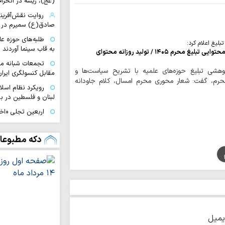
(عج)، ریشه در انحراف
روایت نقش‌آفرین
صادق(ع) سمیرم در 
طلبه‌های حوزه ع
یغ اعلام کرد:
به قاب سینما آوردند
«مثلی لا یبایع مثل یزید» محور محتوایی تبلیغ محرم ۱۴۰۵ / تولید روزانه محتوای
تجمعات شبانه مب
شی تبلیغ حوزه‌های علمیه با تشریح سیاست‌ها و
مقابل کنسولگری ایران
محرم، گفت: شعار محوری محرم امسال، کلام جاودانه
رویکرد نظام اسل
لبنان و فلسطین در بر
اربعین تجلی «اخ
دگرخواهی امام حسی
ا
دکه مطبوعا
بویراحمدی به طریق 
تجربه متفاوت «
تا کربلا
ناگفته‌های مبلغ
خراسان از مسیر عشق
امام حسین(ع) ک
یمیل
است