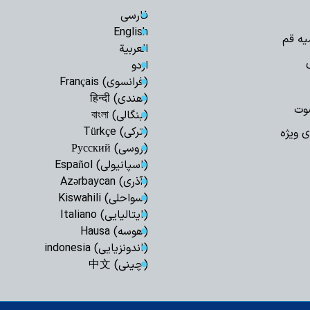
اعراف
فارسی
English
بهره‌مندی از حک
یه قم
انفاق است
العربیة
اردو
اربعین امسال تج
به قائد شهید بود
(فرانسوی) Français
(هندی) हिन्दी
اردوگاه جدید دان
وت
قم احداث می‌شود
(بنگالی) বাংলা
(ترکی) Türkçe
ی ویژه
صیانت از هویت د
هم‌افزایی همه دستگا
(روسی) Русский
(اسپانیولی) Español
چشم‌انداز برنامه 
مصطفوی (ره) کاشان
(آذری) Azərbaycan
(سواحلی) Kiswahili
مرکز پژوهش‌های
پژوهشگر می‌پذیرد
(ایتالیایی) Italiano
(هوسه) Hausa
زن، کنشگری آگاه در
دینی
(اندونزیایی) indonesia
(چینی) 中文
استمرار مسیر شهد
ایران اسلامی است
برنامه دفتر حضرت