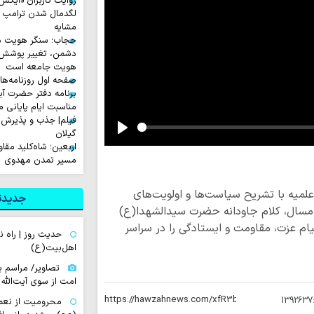
لگدمال شدن ترامپ تا 
مشایه
حجاب؛ سنگر هویت دی
دشمن، تغییر پوشش ب
هویت جامعه است
صفحه اول روزنامه‌های چهارشن
برنامه دفتر حضرت آی
مناسبت ایام پایانی م
فیلم| جذب و پذیرش 
گیلان
Play
اربعین؛ شاه‌کلید مق
مسیر تمدن مهدوی
میه با تشریح سیاست‌ها و اولویت‌های
جدیدتر
مسال، کلام جاودانه حضرت سیدالشهدا(ع)
یام عزت، مقاومت و ایستادگی را در سراسر
حدیث روز | راه
اهل‌بیت(ع)
تصاویر/ مراسم ب
امت از سوی آیت‌الله 
1392637
محرومیت از نعم