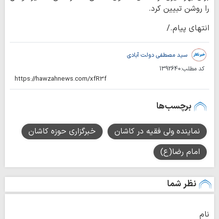
را روشن تبیین کرد.
انتهای پیام./
سید مصطفی دولت آبادی
کد مطلب:
1392640
برچسب‌ها
نماینده ولی فقیه در کاشان
خبرگزاری حوزه کاشان
امام رضا(ع)
نظر شما
نام