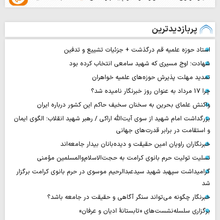
پربازدیدترین
استاد حوزه علمیه قم درگذشت + جزئیات تشییع و تدفین
شهادت؛ اوج مسیری که شهید سامعی انتخاب کرده بود
تمدید مهلت پذیرش حوزه‌های علمیه خواهران
چرا 17 مرداد به عنوان روز خبرنگار نامیده شد؟
واکنش علمای بحرین به سخنان سخیف حاکم این کشور درباره ایران
بزرگداشت امام شهید از سوی آیت‌الله اراکی / رهبر شهید انقلاب؛ الگوی ایمان
و استقامت در برابر قدرت‌های جهانی
خبرنگاران راویان امین حقیقت و دیده‌بانان بیدار جامعه‌اند
تسلیت تولیت حرم بانوی کرامت به حجت‌الاسلام‌والمسلمین مؤمنی
گرامیداشت سپهبد شهید سیدعبدالرحیم موسوی در حرم بانوی کرامت برگزار
شد
خبرنگار چگونه می‌تواند سنگر آگاهی و حقیقت در جامعه باشد؟
برگزاری سلسله‌نشست‌های «تابستانهٔ ادیان و عرفان»