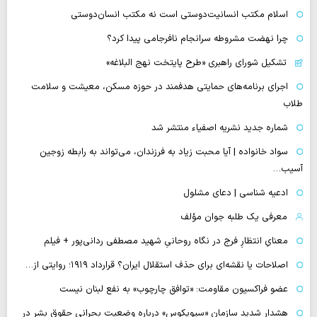
اسلام مکتب انسانیت‌دوستی است نه مکتب انسان‌دوستی
چرا نهضت مشروطه سرانجام نافرجامی پیدا کرد؟
تشکیل شورای راهبری «طرح پایتخت نهج البلاغه»
اجرای برنامه‌های حمایتی هدفمند در حوزه مسکن، معیشت و سلامت
طلاب
شماره جدید نشریه اصفیاء منتشر شد
سواد خانواده | آیا محبت زیاد به فرزندان، می‌تواند به رابطه زوجین
آسیب…
ادعیه شناسی | دعای مشلول
معرفی یک طلبه جوان مؤلف
معنایِ انتظارِ فرج در نگاه روحانیِ شهید مصطفی ردانی‌پور + فیلم
اصلاحات یا نقشه‌ای برای حذف استقلال ایران؟ قرارداد ۱۹۱۹؛ روایتی از…
عضو فراکسیون مقاومت: «توافق چارچوب» به نفع لبنان نیست
هشدار شدید سازمان «سیویکوس» درباره وضعیت بحرانی حقوق بشر در