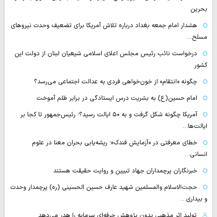
بحرین
هشدار امام جمعه بغداد درباره تلاش آمریکا برای تضعیف وحدت نیروهای
مسلح…
درخواست نائب رئیس مجلس اعلای اسلامی شیعیان لبنان از دولت این
کشور
چگونه «انتقام» از خون‌خواهی فردی به عدالت اجتماعی می‌رسد؟
امام حسین(ع) به بشریت درس ایستادگی در برابر ظلم آموخت
آمریکا چگونه شکل گرفت و به ۵۰ ایالت رسید؟؛ رئیس‌جمهور تا کجا بر
ایالت‌ها…
خطای معرفتی در «آزمایش فندک»؛ ریشه‌یابی بحران معنا در علوم
انسانی…
خبرنگاران پرچمداران جهاد تبیین و روایت حقیقت هستند
حجت‌الاسلام والمسلمین شهید عارف حسین الحسینی (ره) پرچمدار وحدت
و بیداری…
تولید اثر مذهبی بدون پژوهش حرفه‌ای سرمایه را هدر می‌دهد