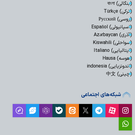
(بنگالی) বাংলা
(ترکی) Türkçe
(روسی) Русский
(اسپانیولی) Español
(آذری) Azərbaycan
(سواحلی) Kiswahili
(ایتالیایی) Italiano
(هوسه) Hausa
(اندونزیایی) indonesia
(چینی) 中文
شبکه‌های اجتماعی