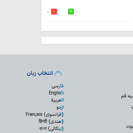
اهل‌بیت(ع)
تصاویر/ مراسم ب
0
0
امت از سوی آیت‌الله 
محرومیت از نعم
(عج)، ریشه در انحراف
روایت نقش‌آفرین
صادق(ع) سمیرم در 
طلبه‌های حوزه ع
به قاب سینما آوردند
تجمعات شبانه مب
مقابل کنسولگری ایران
انتخاب زبان
رویکرد نظام اسل
فارسی
لبنان و فلسطین در بر
English
اربعین تجلی «اخ
یه قم
العربیة
دگرخواهی امام حسی
اردو
ا
(فرانسوی) Français
بویراحمدی به طریق 
(هندی) हिन्दी
تجربه متفاوت «
وت
(بنگالی) বাংলা
تا کربلا