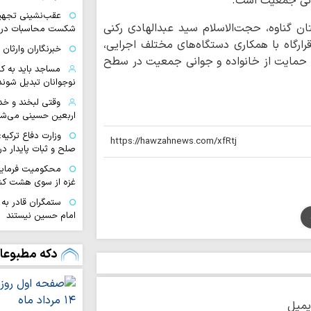
وانی جمعیت است.
عقب‌نشینی تجهیزا
 گناوه، حجت‌الاسلام سید عبدالهادی رکنی
شکست محاسبات در بر
رگاه با همکاری دستگاه‌های مختلف اجرایی،
خبرنگاران وارثا
ای حمایت از خانواده و جوانی جمعیت در سطح
مساجد باید به ک
نوجوانان تبدیل شوند
وقتی لبخند و خد
اربعین حسینی می‌ش
وزارت دفاع ترکیه:
صلح و ثبات پایدار د
محکومیت فرمایش
غزه از سوی هشت کش
ستمگران قادر ب
امام حسین نیستند
سفیر ایران در مس
شهادت رمز پیروزی بر
دکه مطبوعا
ممنوعیت اشاره ب
کانادا
اربعین «آیین تدب
یمیل