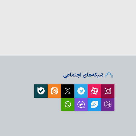
زرگداشت قائد شهید
اراکی
ت حضور امام زمان
ات ما دارد + فیلم
ی مدرسه علمیه امام
عرصه‌های فرهنگی…
لمیه خراسان «خط خون» را
لّغان حوزه علمیه خراسان
 در کربلا…
شبکه‌های اجتماعی
امی دفاع از ملت های
ابر زورگویی…
لاص تشکیلاتی» و ثمره
ن(ع) است
عزام کاروان ۲۰۰ نفره نوجوانان کهگیلویه و
الحسین…
رویش من» در مسیر نجف