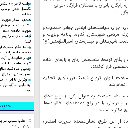
رایگان بانوان با همکاری قرارگاه جوانی
لگدمال شدن ترامپ تا 
زار شد.
مشایه
حجاب؛ سنگر هویت دی
دشمن، تغییر پوشش ب
تای اجرای سیاست‌های ابلاغی جوانی جمعیت و
هویت جامعه است
زرگ مردمی شهرستان گناوه، برنامه ویزیت و
فیلم| جذب و پذیرش 
جمعیت شهرستان و بیمارستان امیرالمؤمنین(ع)
گیلان
برنامه دفتر حضرت آی
مناسبت ایام پایانی م
دیدار نمایندگان آیت‌ال
تان به صورت رایگان توسط متخصص زنان و زایمان، خانم
شهید سامعی + تصاو
تخصصی قرار گرفتند.
اربعین؛ شاه‌کلید مق
مسیر تمدن مهدوی
لامت بانوان، ترویج فرهنگ فرزندآوری، تحکیم
از اوکراین تا ایران؛ ا
انجام شد.
ایتالیایی، مارکو تراوا
غرب
به مسئله جمعیت به عنوان یکی از اولویت‌های
 درمانی را در رفع دغدغه‌های خانواده‌ها،
جدیدتر
ی مؤثر دانستند.
ده از این طرح، نشان‌دهنده ضرورت استمرار
عقب‌نشینی در برا
بیشتر می‌کند