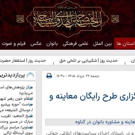
استان ها
بین الملل
علمی فرهنگی
بانوان
عکس
فیلم و صوت
حدیث روز | شکیبایی بر تلخی حق
حدیث روز | استغفار حضرت زهرا(س) 
پربازدیدتری
جمعه ۲۲ خرداد ۱۴۰۵ - ۱۶:۳۰
مرکز پژوهش‌های اس
زاری طرح رایگان معاینه و
می‌پذیرد
انتقام خون رهبر شهی
مباحث "حوزه پیشرو و
/ «وسائل الشیعه» می
شیخ الجعید: تقریب س
مبارک در مسیر وحد
تصاویر/ مراسم بزرگد
 و در راستای اجرای سیاست‌های ابلاغی جوانی
سوی آیت‌الله اراکی