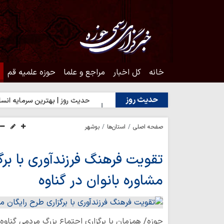
خانه
کل اخبار
مراجع و علما
حوزه علمیه قم
حدیث روز
یک شدن به محبت اهل‌بیت(ع)
حدیث روز | بهترین سرمایه انسان
صفحه اصلی
استان‌ها
بوشهر
تقویت فرهنگ فرزندآوری با برگ
مشاوره بانوان در گناوه
حوزه/ همزمان با برگزاری اجتماع بزرگ مردمی گناوه