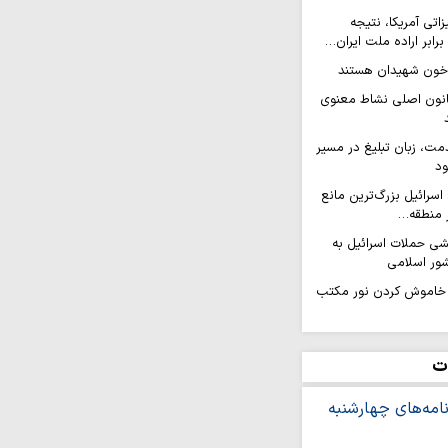
تی آمریکا، نتیجه
ابر اراده ملت ایران…
ن خون شهیدان هستند
انون اصلی نشاط معنوی
مت، زبان تبلیغ در مسیر
ود
 اسرائیل بزرگ‌ترین مانع
ر منطقه…
ی حملات اسرائیل به
ور اسلامی
ه خاموش کردن نور مکتب
کو: ولایتمداری و فرهنگ
 آمریکا…
ت
ه خدا و دین در ارتش
یری» است نه فناوری