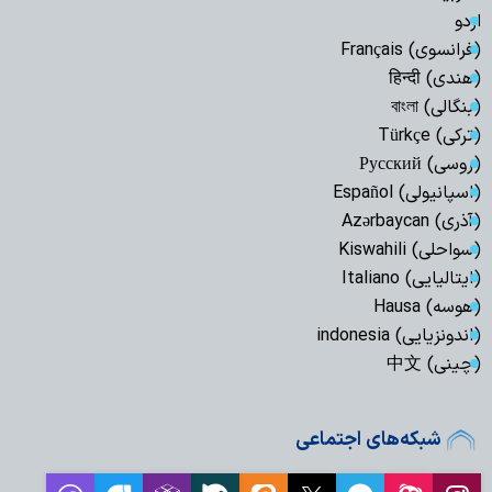
اردو
(فرانسوی) Français
(هندی) हिन्दी
(بنگالی) বাংলা
(ترکی) Türkçe
(روسی) Русский
(اسپانیولی) Español
(آذری) Azərbaycan
(سواحلی) Kiswahili
(ایتالیایی) Italiano
(هوسه) Hausa
(اندونزیایی) indonesia
(چینی) 中文
شبکه‌های اجتماعی