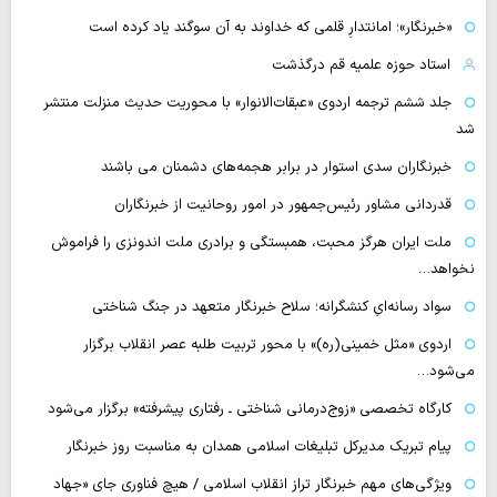
«خبرنگار»؛ امانتدارِ قلمی که خداوند به آن سوگند یاد کرده است
استاد حوزه علمیه قم درگذشت
جلد ششم ترجمه اردوی «عبقات‌الانوار» با محوریت حدیث منزلت منتشر
شد
خبرنگاران سدی استوار در برابر هجمه‌های دشمنان می باشند
قدردانی مشاور رئیس‌جمهور در امور روحانیت از خبرنگاران
ملت ایران هرگز محبت، همبستگی و برادری ملت اندونزی را فراموش
نخواهد…
سواد رسانه‌ایِ کنشگرانه؛ سلاح خبرنگار متعهد در جنگ شناختی
اردوی «مثل خمینی(ره)» با محور تربیت طلبه عصر انقلاب برگزار
می‌شود…
کارگاه تخصصی «زوج‌درمانی شناختی ـ رفتاری پیشرفته» برگزار می‌شود
پیام تبریک مدیرکل تبلیغات اسلامی همدان به مناسبت روز خبرنگار
ویژگی‌های مهم خبرنگار تراز انقلاب اسلامی / هیچ فناوری‌ جای «جهاد