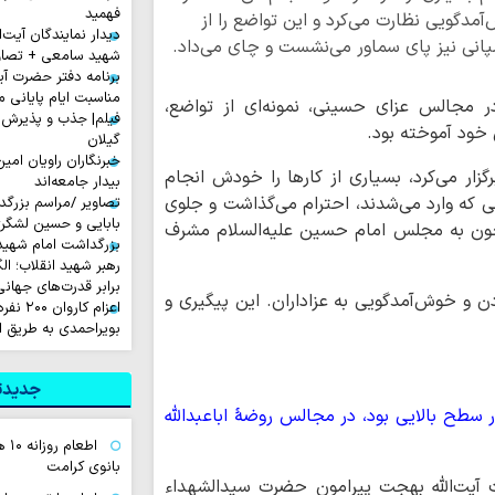
فهمید
‌آمدگویی نظارت می‌کرد و این تواضع را از
دیدار نمایندگان آیت‌ال
پانی نیز پای سماور می‌نشست و چای می‌داد.
شهید سامعی + تصاو
برنامه دفتر حضرت آی
مناسبت ایام پایانی م
در مجالس عزای حسینی، نمونه‌ای از تواضع،
فیلم| جذب و پذیرش 
ن خود آموخته بود.
گیلان
خبرنگاران راویان امی
زار می‌کرد، بسیاری از کارها را خودش انجام
بیدار جامعه‌اند
ی که وارد می‌شدند، احترام می‌گذاشت و جلوی
تصاویر /مراسم بزرگ
بابایی و حسین لشگر
چون به مجلس امام حسین علیه‌السلام مشرف
بزرگداشت امام شهید ا
رهبر شهید انقلاب؛ ال
برابر قدرت‌های جهانی
دن و خوش‌آمدگویی به عزاداران. این پیگیری و
اعزام ک
بویراحمدی به طریق 
جدیدتر
 سطح بالایی بود، در مجالس روضۀ اباعبدالله
اطع
بانوی کرامت
جموعه فرمایشات آیت‌اللّٰه بهجت پیرامون حضرت سیدالشهداء