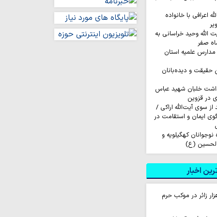
له اعرافی با خانواده
یر
ت الله وحید خراسانی به
اه صفر
مدارس علمیه استان
ن حقیقت و دیده‌بانان
داشت خلبان شهید عباس
ی در قزوین
ز سوی آیت‌الله اراکی /
گوی ایمان و استقامت در
اروان ۲۰۰ نفره نوجوانان کهگیلویه و
الحسین (ع)
ین اخبار
ام روزانه ۱۰ هزار زائر در موکب حرم