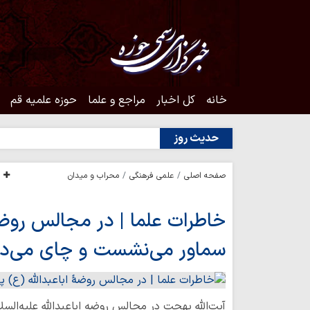
خانه
کل اخبار
مراجع و علما
حوزه علمیه قم
حدیث روز
صفحه اصلی
علمی فرهنگی
محراب و میدان
خاطرات علما | در مجالس روضۀ 
سماور می‌نشست و چای می‌دا
آیت‌الله بهجت در مجالس روضه اباعبدالله علیه‌السلام