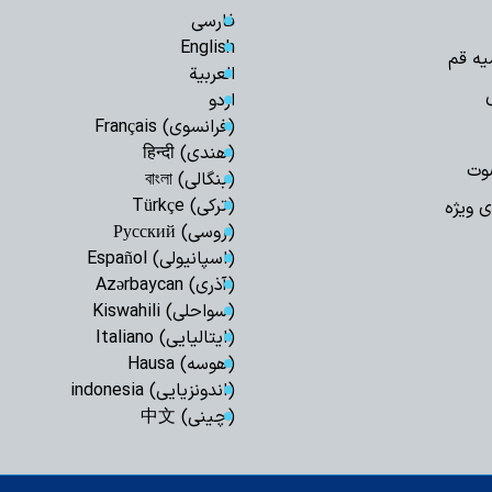
فارسی
اجرای قانون حجاب
مسئولان است
English
یه قم
العربیة
مدیریت تنگه هرم
اسلامی ایران است
اردو
(فرانسوی) Français
رهبری حکیمانه م
تهدیدهای جهانی را 
(هندی) हिन्दी
وت
(بنگالی) বাংলা
مدیریت انرژی نیا
است
(ترکی) Türkçe
ی ویژه
(روسی) Русский
اربعین حسینی، ر
شکستن غرور استکبار 
(اسپانیولی) Español
(آذری) Azərbaycan
ایستادگی و مقاو
عقب‌نشینی دشمن و ح
(سواحلی) Kiswahili
(ایتالیایی) Italiano
ملت ایران شایست
است
(هوسه) Hausa
(اندونزیایی) indonesia
همبستگی ملی، حی
کشور است
(چینی) 中文
آمریکا در معادله
جبهه مقاومت، شکس