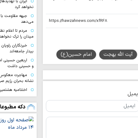
ایران با تهدیده
نخواهد کرد
جبهه مقاومت با 
می‌دهد
مردم تا اعلام نظ
میدان را ترک نخواهند
خبرنگاران راویان
بیدار جامعه‌اند
آیت الله بهجت
امام حسین(ع)
اربعین حسینی ام
و حسینی داشت
مهاجرت معکوس ا
نشانه بحران رژیم ص
اختتامیه هشتمین 
یمیل
زنان عاشورایی در مش
ایران قوی با هم‌
دکه مطبوعا
دیپلماسی هوشمند شک
اقتدار امروز کشو
صحنه و توانمندی ن
ملت ایران با تکی