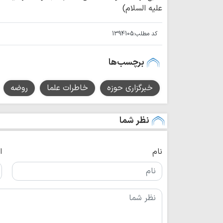
علیه السلام)
کد مطلب:
1394105
برچسب‌ها
خبرگزاری حوزه
خاطرات علما
روضه
نظر شما
نام
ا