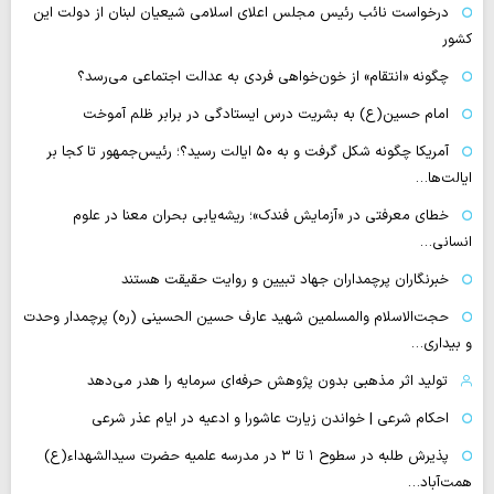
درخواست نائب رئیس مجلس اعلای اسلامی شیعیان لبنان از دولت این
کشور
چگونه «انتقام» از خون‌خواهی فردی به عدالت اجتماعی می‌رسد؟
امام حسین(ع) به بشریت درس ایستادگی در برابر ظلم آموخت
آمریکا چگونه شکل گرفت و به ۵۰ ایالت رسید؟؛ رئیس‌جمهور تا کجا بر
ایالت‌ها…
خطای معرفتی در «آزمایش فندک»؛ ریشه‌یابی بحران معنا در علوم
انسانی…
خبرنگاران پرچمداران جهاد تبیین و روایت حقیقت هستند
حجت‌الاسلام والمسلمین شهید عارف حسین الحسینی (ره) پرچمدار وحدت
و بیداری…
تولید اثر مذهبی بدون پژوهش حرفه‌ای سرمایه را هدر می‌دهد
احکام شرعی | خواندن زیارت عاشورا و ادعیه در ایام عذر شرعی
پذیرش طلبه در سطوح ۱ تا ۳ در مدرسه علمیه حضرت سیدالشهداء(ع)
همت‌آباد…