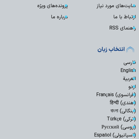
سایت‌های مورد نیاز
پرونده‌های ویژه
ارتباط با ما
درباره ما
راهنمای RSS
انتخاب زبان
فارسی
English
العربیة
اردو
(فرانسوی) Français
(هندی) हिन्दी
(بنگالی) বাংলা
(ترکی) Türkçe
(روسی) Русский
(اسپانیولی) Español