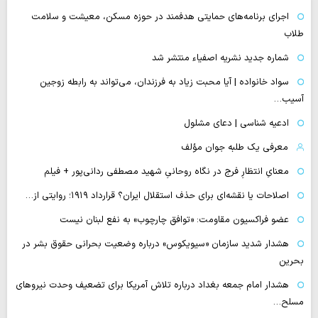
اجرای برنامه‌های حمایتی هدفمند در حوزه مسکن، معیشت و سلامت
طلاب
شماره جدید نشریه اصفیاء منتشر شد
سواد خانواده | آیا محبت زیاد به فرزندان، می‌تواند به رابطه زوجین
آسیب…
ادعیه شناسی | دعای مشلول
معرفی یک طلبه جوان مؤلف
معنایِ انتظارِ فرج در نگاه روحانیِ شهید مصطفی ردانی‌پور + فیلم
اصلاحات یا نقشه‌ای برای حذف استقلال ایران؟ قرارداد ۱۹۱۹؛ روایتی از…
عضو فراکسیون مقاومت: «توافق چارچوب» به نفع لبنان نیست
هشدار شدید سازمان «سیویکوس» درباره وضعیت بحرانی حقوق بشر در
بحرین
هشدار امام جمعه بغداد درباره تلاش آمریکا برای تضعیف وحدت نیروهای
مسلح…