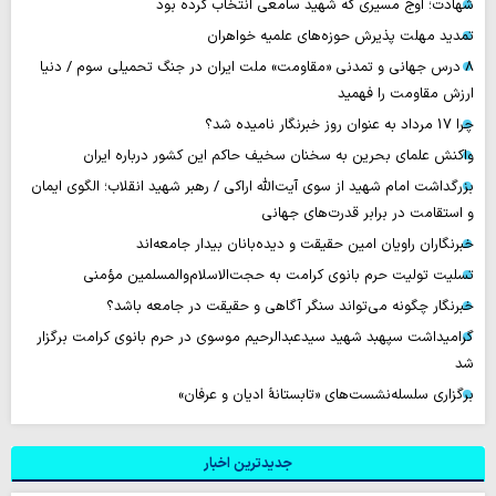
شهادت؛ اوج مسیری که شهید سامعی انتخاب کرده بود
تمدید مهلت پذیرش حوزه‌های علمیه خواهران
۸ درس جهانی و تمدنی «مقاومت» ملت ایران در جنگ تحمیلی سوم / دنیا
ارزش مقاومت را فهمید
چرا 17 مرداد به عنوان روز خبرنگار نامیده شد؟
واکنش علمای بحرین به سخنان سخیف حاکم این کشور درباره ایران
بزرگداشت امام شهید از سوی آیت‌الله اراکی / رهبر شهید انقلاب؛ الگوی ایمان
و استقامت در برابر قدرت‌های جهانی
خبرنگاران راویان امین حقیقت و دیده‌بانان بیدار جامعه‌اند
تسلیت تولیت حرم بانوی کرامت به حجت‌الاسلام‌والمسلمین مؤمنی
خبرنگار چگونه می‌تواند سنگر آگاهی و حقیقت در جامعه باشد؟
گرامیداشت سپهبد شهید سیدعبدالرحیم موسوی در حرم بانوی کرامت برگزار
شد
برگزاری سلسله‌نشست‌های «تابستانهٔ ادیان و عرفان»
جدیدترین اخبار