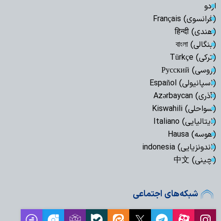
اردو
(فرانسوی) Français
(هندی) हिन्दी
(بنگالی) বাংলা
(ترکی) Türkçe
(روسی) Русский
(اسپانیولی) Español
(آذری) Azərbaycan
(سواحلی) Kiswahili
(ایتالیایی) Italiano
(هوسه) Hausa
(اندونزیایی) indonesia
(چینی) 中文
شبکه‌های اجتماعی