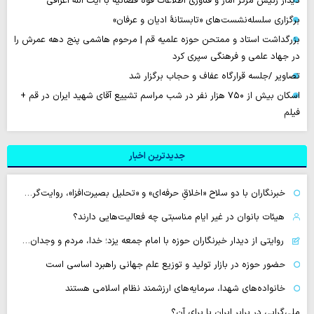
دیدار رئیس مرکز آمار و فناوری اطلاعات قوه قضائیه با آیت الله اعرافی
برگزاری سلسله‌نشست‌های «تابستانهٔ ادیان و عرفان»
بزرگداشت استاد و ممتحن حوزه علمیه قم | مرحوم هاشمی پنج دهه عمرش را
در جهاد علمی و فرهنگی سپری کرد
تصاویر /جلسه قرارگاه عفاف و حجاب برگزار شد
اسکان بیش از ۷۵۰ هزار نفر در شب مراسم تشییع آقای شهید ایران در قم +
فیلم
جدیدترین اخبار
خبرنگاران با دو سلاح «اخلاقِ حرفه‌ای» و «تحلیل بصیرت‌افزا»، روایت‌گر…
هیئات بانوان در غیر ایام مناسبتی چه فعالیت‌هایی دارند؟
روایتی از دیدار خبرنگاران حوزه با امام جمعه یزد؛ خدا، مردم و وجدان…
حضور حوزه در بازار تولید و توزیع علم جهانی راهبرد اساسی است
خانواده‌های شهدا، سرمایه‌های ارزشمند نظام اسلامی هستند
ملی‌گرایی در برابر ایران یا برای آن؟