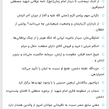
از اشک نیمه‌شب تا دیدار امام زمان(عج)؛ نامه عرفانی شهید مصطفی
انجم‌افروز…
نگرانی مهم پیامبر اکرم (صلی الله علیه و آله) از دوران آخر الزمان
از نارداران آذربایجان و وضعیت شیعیانش چه می‌دانید؟ روایتی از
خفقان…
امام‌قلی‌خان؛ سردار باغیرت ایرانی که تنگه هرمز را از چنگ پرتغالی‌ها…
احکام شرعی | خرید و فروش کالای دارای منفعت حلال و حرام
شیخ احمد قبلان: مقاومت و ارتش، سرمایه حاکمیت ملی‌اند و بدون
ارتش و…
حزب‌الله: نقشه دشمن، طمع‌ او نسبت به لبنان را تأیید می‌کند؛
امتیازدهی…
دیِنَاجپور بنگلادش اربعین حسینی را با وجود تهدیدها برگزار کرد
حجاب در منظومه فکری امام شهید؛ از برخورد منطقی تا افشای پشت‌پرده
دشمن
مفتی سابق مصر نسبت به نافرمانی جوانان امروز از والدین هشدار دارد