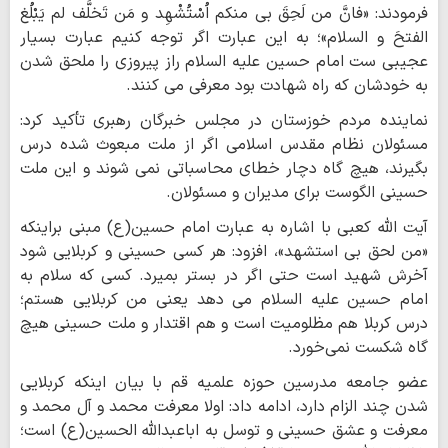
فرمودند: «فانَّ من لَحِقَ بی منکم اُسْتُشْهِد و مَن تَخلَّف لم یَبْلُغ
الفتحَ و السلام»؛ به این عبارت اگر توجه کنیم عبارت بسیار
عجیبی ست امام حسین علیه السلام راز پیروزی را ملحق شدن
به خودشان که راه شهادت بود معرفی می کنند.
نماینده مردم خوزستان در مجلس خبرگان رهبری تأکید کرد:
مسئولان نظام مقدس اسلامی اگر از ملت مبعوث شده درس
بگیرند، هیچ گاه دچار خطای محاسباتی نمی شوند و این ملت
حسینی الگوست برای مدیران و مسئولان.
آیت الله کعبی با اشاره به عبارت امام حسین(ع) مبنی براینکه
«من لحق بی استشهد»، افزود: هر کسی حسینی و کربلایی شود
آخرش شهید است حتی اگر در بستر بمیرد. کسی که سلام به
امام حسین علیه السلام می دهد یعنی من کربلایی هستم؛
درس کربلا هم مظلومیت است و هم اقتدار و ملت حسینی هیچ
گاه شکست نمی‌خورد.
عضو جامعه مدرسین حوزه علمیه قم با بیان اینکه کربلایی
شدن چند الزام دارد، ادامه داد:️ اولا معرفت محمد و آل محمد و
معرفت و عشق حسینی و توسل به اباعبدالله الحسین(ع) است؛