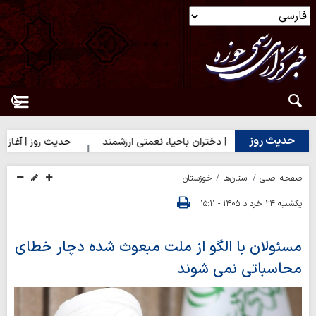
حدیث روز
حدیث روز | دختران باحیا، نعمتی ارزشمند
حدیث روز | آغاز درست کا
صفحه اصلی
استان‌ها
خوزستان
یکشنبه ۲۴ خرداد ۱۴۰۵ - ۱۵:۱۱
مسئولان با الگو از ملت مبعوث شده دچار خطای
محاسباتی نمی شوند