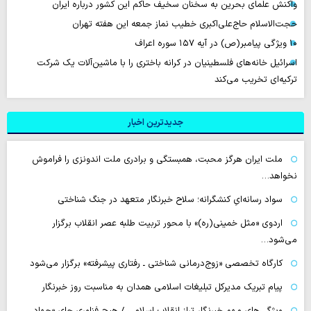
واکنش علمای بحرین به سخنان سخیف حاکم این کشور درباره ایران
حجت‌الاسلام حاج‌علی‌اکبری خطیب نماز جمعه این هفته تهران
۱۰ ویژگی پیامبر(ص) در آیه ۱۵۷ سوره اعراف
اسرائیل خانه‌های فلسطینیان در کرانه باختری را با ماشین‌آلات یک شرکت
ترکیه‌ای تخریب می‌کند
جدیدترین اخبار
ملت ایران هرگز محبت، همبستگی و برادری ملت اندونزی را فراموش
نخواهد…
سواد رسانه‌ایِ کنشگرانه؛ سلاح خبرنگار متعهد در جنگ شناختی
اردوی «مثل خمینی(ره)» با محور تربیت طلبه عصر انقلاب برگزار
می‌شود…
کارگاه تخصصی «زوج‌درمانی شناختی ـ رفتاری پیشرفته» برگزار می‌شود
پیام تبریک مدیرکل تبلیغات اسلامی همدان به مناسبت روز خبرنگار
ویژگی‌های مهم خبرنگار تراز انقلاب اسلامی / هیچ فناوری‌ جای «جهاد