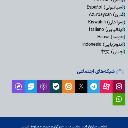
(روسی) Русский
(اسپانیولی) Español
(آذری) Azərbaycan
(سواحلی) Kiswahili
(ایتالیایی) Italiano
(هوسه) Hausa
(اندونزیایی) indonesia
(چینی) 中文
شبکه‌های اجتماعی
تمامی حقوق این سایت برای خبرگزاری حوزه محفوظ است.