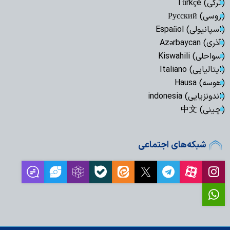
(ترکی) Türkçe
(روسی) Русский
(اسپانیولی) Español
(آذری) Azərbaycan
(سواحلی) Kiswahili
(ایتالیایی) Italiano
(هوسه) Hausa
(اندونزیایی) indonesia
(چینی) 中文
شبکه‌های اجتماعی