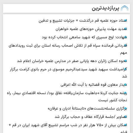
پربازدیدترین
استاد حوزه علمیه قم درگذشت + جزئیات تشییع و تدفین
تمدید مهلت پذیرش حوزه‌های علمیه خواهران
شهادت؛ اوج مسیری که شهید سامعی انتخاب کرده بود
قدردانی فرمانده سپاه قم از تلاش اصحاب رسانه استان برای ثبت رویدادهای
مهم
نحوه اسکان زائران دهه پایانی صفر در مدارس علمیه خراسان اعلام شد
گرامیداشت سپهبد شهید سیدعبدالرحیم موسوی در حرم بانوی کرامت برگزار
شد
دیدار معاون قوه قضائیه با آیت الله اعرافی
ریشه جنایت کربلا «جاهلیت سازمان‌یافته» نفاق بود/ نسخه اقتصادیِ بیمار، راه
نجات کشور نیست
برگزاری سلسله‌نشست‌های «تابستانهٔ ادیان و عرفان»
تصاویر /جلسه قرارگاه عفاف و حجاب برگزار شد
اسکان بیش از ۷۵۰ هزار نفر در شب مراسم تشییع آقای شهید ایران در قم +
فیلم