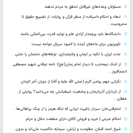
مسئولان وعده‌های غیرقابل تحقق به مردم ندهند
ابعاد و احکام «اسراف» از منظر قرآن و روایات؛ از تضییع حقوق تا
محرومیت…
دانشگاه‌ها باید پرچمدار آزادی علم و تولید قدرت بین‌المللی باشند
تلویزیون برای ماه‌های آینده با کمبود سریال مواجه نیست
ملت ایران با تکیه بر ایمان و ولایتمداری، توطئه‌های دشمنان را خنثی…
از اشک نیمه‌شب تا دیدار امام زمان(عج)؛ نامه عرفانی شهید مصطفی
انجم‌افروز…
نگرانی مهم پیامبر اکرم (صلی الله علیه و آله) از دوران آخر الزمان
از نارداران آذربایجان و وضعیت شیعیانش چه می‌دانید؟ روایتی از
خفقان…
امام‌قلی‌خان؛ سردار باغیرت ایرانی که تنگه هرمز را از چنگ پرتغالی‌ها…
احکام شرعی | خرید و فروش کالای دارای منفعت حلال و حرام
شیخ احمد قبلان: مقاومت و ارتش، سرمایه حاکمیت ملی‌اند و بدون