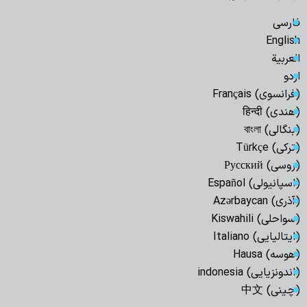
فارسی
English
العربیة
اردو
(فرانسوی) Français
(هندی) हिन्दी
(بنگالی) বাংলা
(ترکی) Türkçe
(روسی) Русский
(اسپانیولی) Español
(آذری) Azərbaycan
(سواحلی) Kiswahili
(ایتالیایی) Italiano
(هوسه) Hausa
(اندونزیایی) indonesia
(چینی) 中文