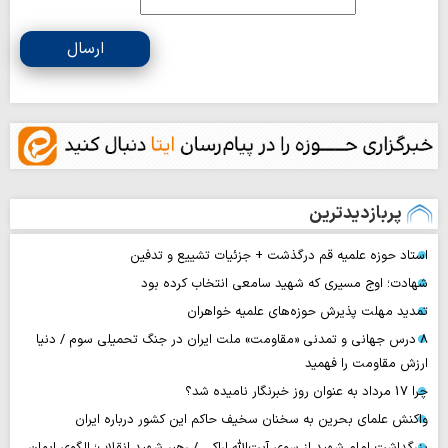
ارسال
پربازدیدترین
استاد حوزه علمیه قم درگذشت + جزئیات تشییع و تدفین
شهادت؛ اوج مسیری که شهید سامعی انتخاب کرده بود
تمدید مهلت پذیرش حوزه‌های علمیه خواهران
۸ درس جهانی و تمدنی «مقاومت» ملت ایران در جنگ تحمیلی سوم / دنیا
ارزش مقاومت را فهمید
چرا 17 مرداد به عنوان روز خبرنگار نامیده شد؟
واکنش علمای بحرین به سخنان سخیف حاکم این کشور درباره ایران
بزرگداشت امام شهید از سوی آیت‌الله اراکی / رهبر شهید انقلاب؛ الگوی ایمان