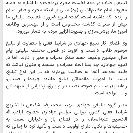
تبلیغی طلاب در دهه نخست محرم پرداخت و با اشاره به جمله
معروف امام عظیم‌الشان (ره) مبنی بر اینکه محرم و صفر اسلام
را زنده نگه داشته است، گفت: امروز ضرورت فعالیت تبلیغی ما
بیش از سنوات گذشته محسوس است و از مهمترین وظایف
امروز ما، روشن‌سازی و بصیرت‌افزایی مردم به شمار می‌رود.
وی فضای کار تبلیغ جهادی در شرایط فعلی را متفاوت از تبلیغ
مرسوم طلاب دانست و افزود: در فصول مختلف تبلیغی ایام
سال، مبلغین وظیفه حفظ سنگر محراب و منبر را دارند، اما در
تبلیغ جهادی، چه بسا اصلا محراب و مسجد و منبری نباشد که
طلبه بخواهد آنجا به فعالیت بپردازد؛ بله در این نوع تبلیغ،
بیشتر با امورات مقدماتی تبلیغ مانند: چیدمان صندلی،
راه‌اندازی سیستم صوت، نصب بنر و بیرق، پذیرایی از میهمانان
و ... مواجه است.
مدیر گروه تبلیغی جهادی شهید محمدرضا شفیعی با تشریح
شرایط فعلی کشور، برپایی مراسم عزاداری حضرت اباعبدالله
الحسین علیه‌السلام را در فضای باز و خیابان نسبت به
حسینیه‌ها و تکایا، دارای اولویت دانست و تأکید کرد: تا زمانی که