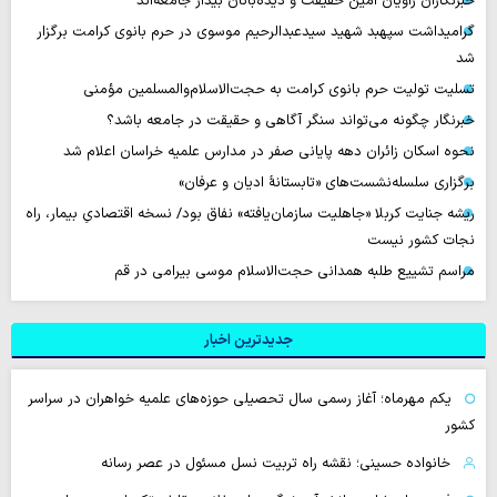
خبرنگاران راویان امین حقیقت و دیده‌بانان بیدار جامعه‌اند
گرامیداشت سپهبد شهید سیدعبدالرحیم موسوی در حرم بانوی کرامت برگزار
شد
تسلیت تولیت حرم بانوی کرامت به حجت‌الاسلام‌والمسلمین مؤمنی
خبرنگار چگونه می‌تواند سنگر آگاهی و حقیقت در جامعه باشد؟
نحوه اسکان زائران دهه پایانی صفر در مدارس علمیه خراسان اعلام شد
برگزاری سلسله‌نشست‌های «تابستانهٔ ادیان و عرفان»
ریشه جنایت کربلا «جاهلیت سازمان‌یافته» نفاق بود/ نسخه اقتصادیِ بیمار، راه
نجات کشور نیست
مراسم تشییع طلبه همدانی حجت‌الاسلام موسی بیرامی در قم
جدیدترین اخبار
یکم مهرماه؛ آغاز رسمی سال تحصیلی حوزه‌های علمیه خواهران در سراسر
کشور
خانواده حسینی؛ نقشه راه تربیت نسل مسئول در عصر رسانه