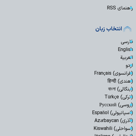
راهنمای RSS
انتخاب زبان
فارسی
English
العربیة
اردو
(فرانسوی) Français
(هندی) हिन्दी
(بنگالی) বাংলা
(ترکی) Türkçe
(روسی) Русский
(اسپانیولی) Español
(آذری) Azərbaycan
(سواحلی) Kiswahili