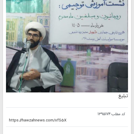
تبلیغ
کد مطلب:
1395174