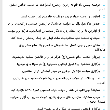
توصیه پلیس راه قم به زائران اربعین؛ استراحت در مسیر، ضامن سفری
ایمن
اخلاص و روحیه جهادی رمز موفقیت خادمان نماز جمعه است
حضور ۲۵ هزار زائر در مراسم جاماندگان اربعین حسینی در کربلای ایران
از اوکراین تا ایران؛ انتقاد روزنامه‌نگار سرشناس ایتالیایی، مارکو تراوالیو،…
سینمای مستند باید مظلومیت ملت ایران در جنگ رمضان را ثبت کند
مفتی صور و جبل عامل: ما همچنان با فکر و راه امام صدر برای
ماندگاری…
پیروان مکتب امام حسین(ع) هرگز در برابر ظالمان تسلیم نمی‌شوند
برگزاری باشکوه پیاده‌روی اربعین حسینی(ع) در سوله‌جای نیجریه
برگزاری مراسم عزاداری اربعین در مرکز فرهنگی کوثر استانبول
علما و طلاب در موکب «باب‌الحسین» پیشگام خدمت‌رسانی به زائران
امام…
نمایندهٔ ولی‌فقیه در هند از موکب «باب‌الحسین عمود ۸۲۰» بازدید کرد
بیانیه مشترک سازمان های حقوق بشری: دولت بحرین به آزار و سرکوب
سازمان‌یافته…
برگزاری اربعین حسینی در بنگال غربی هند+ فیلم