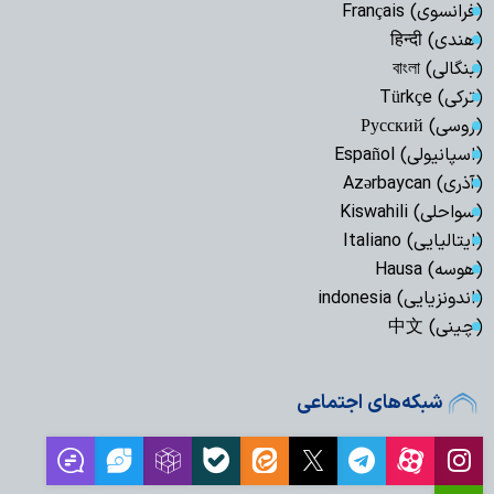
(فرانسوی) Français
(هندی) हिन्दी
(بنگالی) বাংলা
(ترکی) Türkçe
(روسی) Русский
(اسپانیولی) Español
(آذری) Azərbaycan
(سواحلی) Kiswahili
(ایتالیایی) Italiano
(هوسه) Hausa
(اندونزیایی) indonesia
(چینی) 中文
شبکه‌های اجتماعی