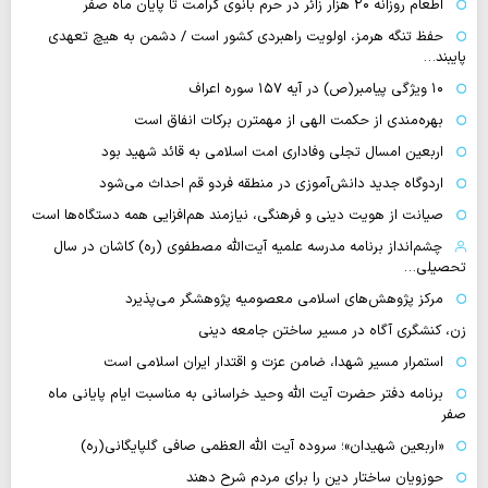
اطعام روزانه ۲۰ هزار زائر در حرم بانوی کرامت تا پایان ماه صفر
حفظ تنگه هرمز، اولویت راهبردی کشور است / دشمن به هیچ تعهدی
پایبند…
۱۰ ویژگی پیامبر(ص) در آیه ۱۵۷ سوره اعراف
بهره‌مندی از حکمت الهی از مهمترن برکات انفاق است
اربعین امسال تجلی وفاداری امت اسلامی به قائد شهید بود
اردوگاه جدید دانش‌آموزی در منطقه فردو قم احداث می‌شود
صیانت از هویت دینی و فرهنگی، نیازمند هم‌افزایی همه دستگاه‌ها است
چشم‌انداز برنامه مدرسه علمیه آیت‌الله مصطفوی (ره) کاشان در سال
تحصیلی…
مرکز پژوهش‌های اسلامی معصومیه پژوهشگر می‌پذیرد
زن، کنشگری آگاه در مسیر ساختن جامعه دینی
استمرار مسیر شهدا، ضامن عزت و اقتدار ایران اسلامی است
برنامه دفتر حضرت آیت الله وحید خراسانی به مناسبت ایام پایانی ماه
صفر
«اربعین شهیدان»؛ سروده آیت الله العظمی صافی گلپایگانی(ره)
حوزویان ساختار دین را برای مردم شرح دهند