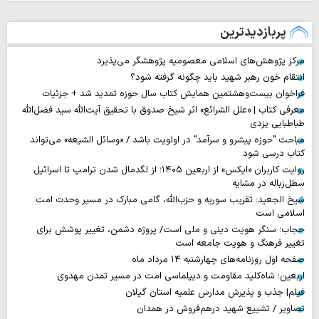
پربازدیدترین
مرکز پژوهش‌های اسلامی معصومیه پژوهشگر می‌پذیرد
انتقام خون رهبر شهید باید چگونه گرفته شود؟
فراخوان بیست‌وهشتمین همایش کتاب سال حوزه تمدید شد + جزئیات
معرفی کتاب | «علل الشرائع» اثر شیخ صدوق با تحقیق آیت‌الله سید فضل‌الله
طباطبایی یزدی
مباحث "حوزه پیشرو و سرآمد" در اولویت باشد / «وسائل الشیعه» می‌تواند
کتاب درسی شود
روایت‌ کاربران «ایکس» از اربعین ۱۴۰۵؛ از لگدمال شدن ترامپ تا اسرائیل
سطل‌زباله‌ در مشایه
شیخ الجعید: تقریب سوریه و حزب‌الله، گامی مبارک در مسیر وحدت امت
اسلامی است
حجاب؛ سنگر هویت دینی و ملی است/ پروژه دشمن، تغییر پوشش برای
تغییر فرهنگ و هویت جامعه است
صفحه اول روزنامه‌های چهارشنبه ۱۴ مرداد ماه
اربعین؛ شاه‌کلید مقاومت و دیپلماسی امت در مسیر تمدن مهدوی
فیلم| جذب و پذیرش مدارس علمیه استان گیلان
تصاویر / تشییع شهید درهم‌فروش در همدان