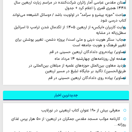
آستان مقدس عباسی آمار زائران شرکت‌کننده در مراسم زیارت اربعین سال
۱۴۴۸ هجری قمری را اعلام کرد + جدول
مباحث "حوزه پیشرو و سرآمد" در اولویت باشد / «وسائل الشیعه» می‌تواند
کتاب درسی شود
روایت‌ کاربران «ایکس» از اربعین ۱۴۰۵؛ از لگدمال شدن ترامپ تا اسرائیل
سطل‌زباله‌ در مشایه
حجاب؛ سنگر هویت دینی و ملی است/ پروژه دشمن، تغییر پوشش برای
تغییر فرهنگ و هویت جامعه است
تصاویر/ پیاده‌روی دلدادگان اربعین حسینی در قم
صفحه اول روزنامه‌های چهارشنبه ۱۴ مرداد ماه
بازدید معاون بین‌الملل حوزه‌های علمیه از مبلغان بین‌المللی در
طریق‌الحسین/ تأکید بر جایگاه تبلیغ در مسیر اربعین
تصاویر/ پیاده روی دلدادگان اربعین حسینی در قم
جدیدترین اخبار
معرفی بیش از ۱۹۰ عنوان کتاب اربعینی در نورلایب
کارنامه موکب مسجد مقدس جمکران در اربعین؛ از ۵۰ هزار پرس غذای
روزانه…