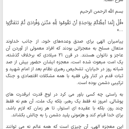
بسم الله الرحمن الرحیم
«قُلْ إِنَّمَا أَعِظُکُمْ بِوَاحِدَةٍ أَنْ تَقُومُوا لِلَّهِ مَثْنَیٰ وَفُرَادَیٰ ثُمَّ تَتَفَکَّرُوا
...»
پیامبران الهی برای صدق وعده‌های خود، از جانب خداوند
متعال مسلح به معجزاتی بودند که افراد معمولی از آوردن آن
عاجز و ناتوان هستند. در قرن 21 میلادی که برخلاف گذشته،
یک امت مبعوث شده است، معجزه ایشان حضور بیش از صد
شبانه روز در خیابان، تشخیص رهبری نظام بعد از امام شهید و
ثبات قدم در کنار ولی فقیه با همه مشکلات اقتصادی و جنگ
ترکیبی دشمن بوده است.
به راستی چه کسی باور می کرد در اوج قدرت ابرقدرت های
پوشالی، امروز نه فقط یک رهبر، بلکه یک ملت، آن هم نه فقط
چند روز، بلکه با عقیده ای استوار، تا هر زمان که لازم باشد،
برای خدا قیام کند و هژمونی پلید دشمن را به چالش بکشاند.
این معجزه الهی، آن چیزی است که همه عالم نه می توانند