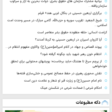
بیانیه مشترک سازمان های حقوق بشری: دولت بحرین به آزار و سرکوب
سازمان‌یافته…
برگزاری اربعین حسینی در بنگال غربی هند+ فیلم
شیخ الجعید: تقریب سوریه و حزب‌الله، گامی مبارک در مسیر وحدت امت
اسلامی…
کرامت انسانی؛ حلقه مفقوده حقوق بشر معاصر است
آیا کاروان اسیران در اربعین حسینی به کربلا آمدند؟
پیوند قصاص و جهاد در کلام امیرالمؤمنین(ع)؛ واکاوی مفهوم انتقام در…
انتقام خون رهبر شهید باید چگونه گرفته شود؟
از پرچم سرخ تا هشتگ «باید برخاست»؛ پویشهای محتوایی برای تحقق
خونخواهی
نقش محوری رهبری در حفظ مصالح عمومی و خنثی‌سازی فتنه‌ها
نام امام حسین(ع) و زیارت قبر او شعار و علامت دین است
احکام شرعی | ضمانت شرعی در شکستن عینک
دکه مطبوعات