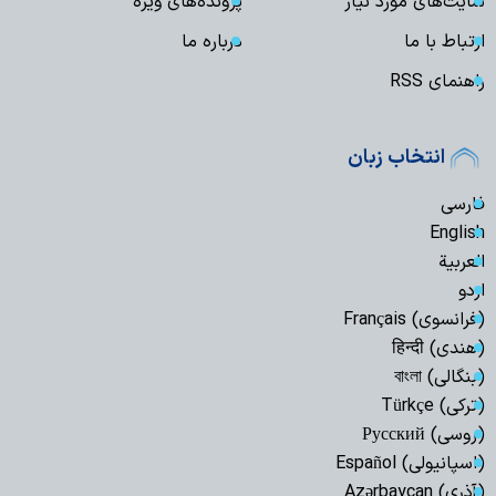
سایت‌های مورد نیاز
پرونده‌های ویژه
ارتباط با ما
درباره ما
راهنمای RSS
انتخاب زبان
فارسی
English
العربیة
اردو
(فرانسوی) Français
(هندی) हिन्दी
(بنگالی) বাংলা
(ترکی) Türkçe
(روسی) Русский
(اسپانیولی) Español
(آذری) Azərbaycan