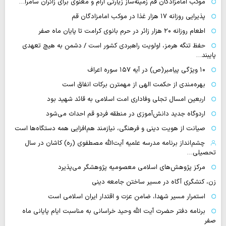
موکب امامزادگان قم زمینه‌ساز زیارتی آرام و معنوی برای زائران سامرا…
پذیرایی روزانه ۱۷ هزار غذا در موکب امامزادگان قم
اطعام روزانه ۲۰ هزار زائر در حرم بانوی کرامت تا پایان ماه صفر
حفظ تنگه هرمز، اولویت راهبردی کشور است / دشمن به هیچ تعهدی
پایبند…
۱۰ ویژگی پیامبر(ص) در آیه ۱۵۷ سوره اعراف
بهره‌مندی از حکمت الهی از مهمترن برکات انفاق است
اربعین امسال تجلی وفاداری امت اسلامی به قائد شهید بود
اردوگاه جدید دانش‌آموزی در منطقه فردو قم احداث می‌شود
صیانت از هویت دینی و فرهنگی، نیازمند هم‌افزایی همه دستگاه‌ها است
چشم‌انداز برنامه مدرسه علمیه آیت‌الله مصطفوی (ره) کاشان در سال
تحصیلی…
مرکز پژوهش‌های اسلامی معصومیه پژوهشگر می‌پذیرد
زن، کنشگری آگاه در مسیر ساختن جامعه دینی
استمرار مسیر شهدا، ضامن عزت و اقتدار ایران اسلامی است
برنامه دفتر حضرت آیت الله وحید خراسانی به مناسبت ایام پایانی ماه
صفر