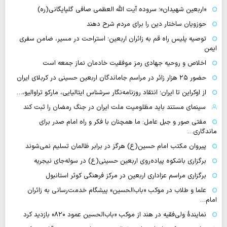
«اربعین شهیدان»؛ سروده آیت الله العظمی صافی گلپایگانی(ره)
حوزویان ساختار دین را برای مردم شرح دهند
توصیه پلیس راه قم به زائران اربعین؛ استراحت در مسیر، ضامن سفری
ایمن
اخلاص و روحیه جهادی رمز موفقیت خادمان نماز جمعه است
حضور ۲۵ هزار زائر در مراسم جاماندگان اربعین حسینی در کربلای ایران
از اوکراین تا ایران؛ انتقاد روزنامه‌نگار سرشناس ایتالیایی، مارکو تراوالیو،…
سینمای مستند باید مظلومیت ملت ایران در جنگ رمضان را ثبت کند
مفتی صور و جبل عامل: ما همچنان با فکر و راه امام صدر برای
ماندگاری…
پیروان مکتب امام حسین(ع) هرگز در برابر ظالمان تسلیم نمی‌شوند
برگزاری باشکوه پیاده‌روی اربعین حسینی(ع) در سوله‌جای نیجریه
برگزاری مراسم عزاداری اربعین در مرکز فرهنگی کوثر استانبول
علما و طلاب در موکب «باب‌الحسین» پیشگام خدمت‌رسانی به زائران
امام…
نمایندهٔ ولی‌فقیه در هند از موکب «باب‌الحسین عمود ۸۲۰» بازدید کرد