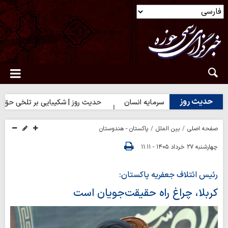
حدیث روز
 روز | بهترین سرمایه انسان
حدیث روز | شکیبایی بر تلخی حق
صفحه اصلی
بین الملل
پاکستان - هندوستان
چهارشنبه ۲۷ خرداد ۱۴۰۵ - ۱۱:۱۱
رئیس ائتلاف جعفریه پاکستان:
کربلا، چراغ راه حقیقت‌جویان است