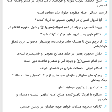
شیخ الجعید: تقریب سوریه و حزب‌الله، گامی مبارک در مسیر وحدت امت
اسلامی…
کرامت انسانی؛ حلقه مفقوده حقوق بشر معاصر است
آیا کاروان اسیران در اربعین حسینی به کربلا آمدند؟
پیوند قصاص و جهاد در کلام امیرالمؤمنین(ع)؛ واکاوی مفهوم انتقام در…
انتقام خون رهبر شهید باید چگونه گرفته شود؟
از پرچم سرخ تا هشتگ «باید برخاست»؛ پویشهای محتوایی برای تحقق
خونخواهی
نقش محوری رهبری در حفظ مصالح عمومی و خنثی‌سازی فتنه‌ها
نام امام حسین(ع) و زیارت قبر او شعار و علامت دین است
احکام شرعی | ضمانت شرعی در شکستن عینک
رویکردهای مبارزاتی سازمان مجاهدین از جنگ تحمیلی هشت ساله تا
جنگ رمضان
حدیث روز | بهترین سرمایه انسان
مذاکره با آمریکا تأمین‌کننده صلاح امت اسلامی نیست / میدان و
خیابان…
کارنامه سه‌روزه مبلغات خواهر حوزه خراسان در اربعین حسینی