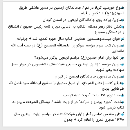
طلوع خورشید کربلا در قم / جاماندگان اربعین در مسیر عاشقی طریق
المهدی(عج) + عکس و فیلم
تصاویر/ پیاده روی جاماندگان اربعین در استان کرمان
واکنش دفتر رهبر معظم انقلاب به ادعایی درباره نامه رئیس جمهور / انشقاق
و دودستگی ممنوع
فراخوان بیست‌وهشتمین همایش کتاب سال حوزه تمدید شد + جزئیات
تصاویر/ شب سوم مراسم سوگواری اباعبدالله الحسین (ع) در بیت آیت الله
مقتدایی
چرا تنها برای امام حسین(ع) مراسم اربعین برگزار می‌شود؟
تصاویر/ مراسم عزاداری اربعین حسینی هیئت‌های دانشجویی در جوار محل
شهادت رهبر شهید
تصاویر/ پیاده‌روی جاماندگان اربعین در تهران
معرفی کتاب | «علل الشرائع» اثر شیخ صدوق با تحقیق آیت‌الله سید فضل‌الله
طباطبایی یزدی
اقامه دعوی ۲۵ ایالت آمریکا علیه ترامپ
مباحث "حوزه پیشرو و سرآمد" در اولویت باشد / «وسائل الشیعه» می‌تواند
کتاب درسی شود
آستان مقدس عباسی آمار زائران شرکت‌کننده در مراسم زیارت اربعین سال
۱۴۴۸ هجری قمری را اعلام کرد + جدول