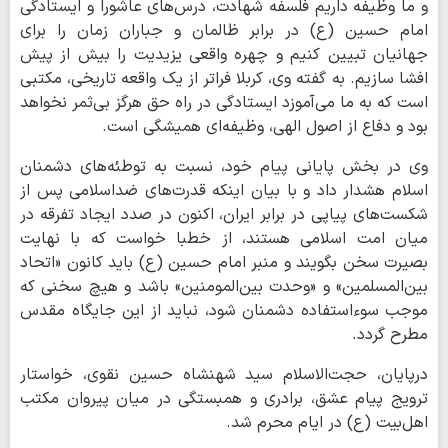
و ما وظیفه داریم فلسفه شهادت، درس‌های عاشورا و ایستادگی
امام حسین (ع) در برابر ظالمان و جباران زمان را برای
جهانیان تبیین کنیم و چهره واقعی یزیدیت را بیش از پیش
افشا سازیم. به گفته وی، کربلا فراتر از یک واقعه تاریخی، مکتبی
است که به ما می‌آموزد ایستادگی در راه حق هرگز بی‌ثمر نخواهد
بود و دفاع از اصول الهی، وظیفه‌ای همیشگی است.
وی در بخش پایانی پیام خود، نسبت به توطئه‌های دشمنان
اسلام هشدار داد و با بیان اینکه قدرت‌های ضداسلامی پس از
شکست‌های پیاپی در برابر ایران، اکنون در صدد ایجاد تفرقه در
میان امت اسلامی هستند، از خطبا خواست که با نهایت
بصیرت سخن بگویند و منبر امام حسین (ع) باید کانون «اتحاد
بین‌المسلمین» و «وحدت بین‌المومنین» باشد و هیچ سخنی که
موجب سوءاستفاده دشمنان شود، نباید از این جایگاه مقدس
مطرح گردد.
درپایان، حجت‌الاسلام سید شهنشاه حسین نقوی، خواستار
ترویج پیام عشق، برادری و همبستگی در میان پیروان مکتب
اهل‌بیت (ع) در ایام محرم شد.