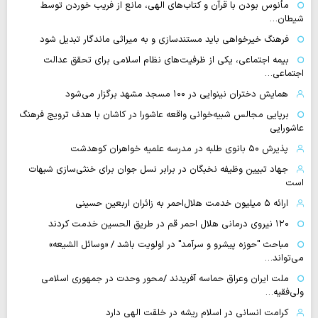
مأنوس بودن با قرآن و کتاب‌های الهی، مانع از فریب خوردن توسط
شیطان…
فرهنگ خیرخواهی باید مستندسازی و به میراثی ماندگار تبدیل شود
بیمه اجتماعی، یکی از ظرفیت‌های نظام اسلامی برای تحقق عدالت
اجتماعی…
همایش دختران نینوایی در ۱۰۰ مسجد مشهد برگزار می‌شود
برپایی مجالس شبیه‌خوانی واقعه عاشورا در کاشان با هدف ترویج فرهنگ
عاشورایی
پذیرش ۵۰ بانوی طلبه در مدرسه علمیه خواهران کوهدشت
جهاد تبیین وظیفه نخبگان در برابر نسل جوان برای خنثی‌سازی شبهات
است
ارائه ۵ میلیون خدمت هلال‌احمر به زائران اربعین حسینی
۱۲۰ نیروی درمانی هلال احمر قم در طریق الحسین خدمت کردند
مباحث "حوزه پیشرو و سرآمد" در اولویت باشد / «وسائل الشیعه»
می‌تواند…
ملت ایران وعراق حماسه آفریدند /محور وحدت در جمهوری اسلامی
ولی‌فقیه…
کرامت انسانی در اسلام ریشه در خلقت الهی دارد