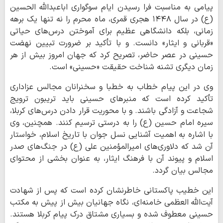
پیامی به مناسبت فرا رسیدن ایام سوگواری اباعبدالله الحسین
(ع) در سال ۱۴۴۸ هجری قمری، ماه محرم را نه تنها یک برهه
زمانی، بلکه دانشگاهی عظیم برای آموختن درس‌های حیاتی
«قربانی و ایثار» دانست. و با تأکید بر ضرورت تبیین نهضت
حسینی در عصر حاضر، تصریح کرد که جهان امروز بیش از هر
زمان دیگری تشنه شناخت حقیقت «حسینی» است.
وی در این پیام خطاب به خطبا و سخنرانان مجالس عزاداری
تأکید کرده است که منبرهای حسینی باید تریبون ترویج
شجاعت و آزادگی باشند. و با محوریت قرار دادن درس‌های کربلا،
سیره امام حسین (ع) را به درستی ترسیم کنند. همچنین، وی
با اشاره به اهمیت آشنایی نسل جوان با تاریخ اسلام، خواستار
آن شد که دلاوری‌های امیرالمؤمنین علی (ع) در جنگ‌های صدر
اسلام و پیوند آن با فرهنگ ایثار، به عنوان بخشی از محتوای
مجالس بیان گردد.
این خطیب پاکستانی خاطرنشان کرده است که پس از شهادت
آیت‌الله العظمی خامنه‌ای، نگاه جهانیان بیش از پیش به مکتب
حسینی معطوف شده و بسیاری مشتاق درک پیام کربلا هستند.