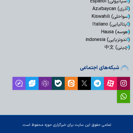
(اسپانیولی) Español
(آذری) Azərbaycan
(سواحلی) Kiswahili
(ایتالیایی) Italiano
(هوسه) Hausa
(اندونزیایی) indonesia
(چینی) 中文
شبکه‌های اجتماعی
تمامی حقوق این سایت برای خبرگزاری حوزه محفوظ است.