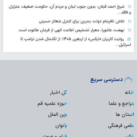
شیخ احمد قبلان: بدون جنوب لبنان و مردم آن، حکومت ضعیف، متزلزل
و فاقد…
تلاش نافرجام دولت بحرین برای کنترل شعائر حسینی
نهضت عاشورا، معیار تشخیص اطاعت الهی از فرمان طاغوت است
روایت‌ کاربران «ایکس» از اربعین ۱۴۰۵؛ از لگدمال شدن ترامپ تا
اسرائیل…
دسترسی سریع
خانه
کل اخبار
مراجع و علما
حوزه علمیه قم
استان ها
بین الملل
علمی فرهنگی
بانوان
عکس
فیلم و صوت