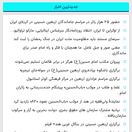
جدیدترین اخبار
حضور ۲۵ هزار زائر در مراسم جاماندگان اربعین حسینی در کربلای ایران
از اوکراین تا ایران؛ انتقاد روزنامه‌نگار سرشناس ایتالیایی، مارکو تراوالیو،…
سینمای مستند باید مظلومیت ملت ایران در جنگ رمضان را ثبت کند
مفتی صور و جبل عامل: ما همچنان با فکر و راه امام صدر برای
ماندگاری…
پیروان مکتب امام حسین(ع) هرگز در برابر ظالمان تسلیم نمی‌شوند
برگزاری باشکوه پیاده‌روی اربعین حسینی(ع) در سوله‌جای نیجریه
برگزاری مراسم عزاداری اربعین در مرکز فرهنگی کوثر استانبول
علما و طلاب در موکب «باب‌الحسین» پیشگام خدمت‌رسانی به زائران
امام…
نمایندهٔ ولی‌فقیه در هند از موکب «باب‌الحسین عمود ۸۲۰» بازدید کرد
بیانیه مشترک سازمان های حقوق بشری: دولت بحرین به آزار و سرکوب
سازمان‌یافته…
برگزاری اربعین حسینی در بنگال غربی هند+ فیلم