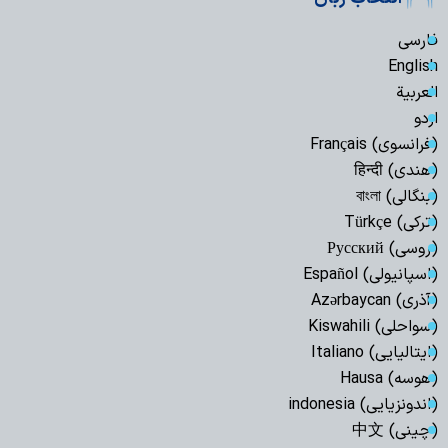
فارسی
English
العربیة
اردو
(فرانسوی) Français
(هندی) हिन्दी
(بنگالی) বাংলা
(ترکی) Türkçe
(روسی) Русский
(اسپانیولی) Español
(آذری) Azərbaycan
(سواحلی) Kiswahili
(ایتالیایی) Italiano
(هوسه) Hausa
(اندونزیایی) indonesia
(چینی) 中文