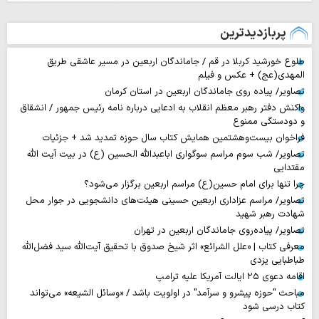
پربازدیدترین
طلوع خورشید کربلا در قم / جاماندگان اربعین در مسیر عاشقی طریق
المهدی(عج) + عکس و فیلم
تصاویر/ پیاده روی جاماندگان اربعین در استان کرمان
واکنش دفتر رهبر معظم انقلاب به ادعایی درباره نامه رئیس جمهور / انشقاق
و دودستگی ممنوع
فراخوان بیست‌وهشتمین همایش کتاب سال حوزه تمدید شد + جزئیات
تصاویر/ شب سوم مراسم سوگواری اباعبدالله الحسین (ع) در بیت آیت الله
مقتدایی
چرا تنها برای امام حسین(ع) مراسم اربعین برگزار می‌شود؟
تصاویر/ مراسم عزاداری اربعین حسینی هیئت‌های دانشجویی در جوار محل
شهادت رهبر شهید
تصاویر/ پیاده‌روی جاماندگان اربعین در تهران
معرفی کتاب | «علل الشرائع» اثر شیخ صدوق با تحقیق آیت‌الله سید فضل‌الله
طباطبایی یزدی
اقامه دعوی ۲۵ ایالت آمریکا علیه ترامپ
مباحث "حوزه پیشرو و سرآمد" در اولویت باشد / «وسائل الشیعه» می‌تواند
کتاب درسی شود