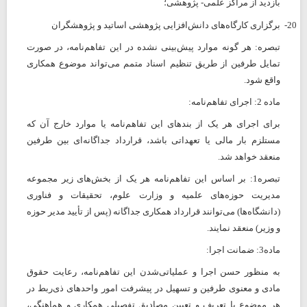
بازدید از مراکز علمی- پژوهشی؛
20-
برگزاری کارگاه‌های دانش‌افزایی پژوهشی اساتید و پژوهشگران
تبصره: هر گونه موارد پیش‌بینی نشده در این تفاهم‌نامه، در صورت
تمایل طرفین از طریق تنظیم اسناد متمم می‌تواند موضوع همکاری
واقع شود.
ماده 2: اجرای تفاهم‌نامه:
برای اجرای هر یک از بندهای این تفاهم‌نامه یا موارد خارج آن که
مستلزم بار مالی یا تعهداتی باشد، قرارداد جداگانه‌ای بین طرفین
منعقد خواهد شد.
تبصره1: بر اساس این تفاهم‌نامه هر یک از بخش‌های زیر مجموعه
مدیریت حوزه‌های علمیه و وزارت علوم، تحقیقات و فناوری
(دانشگاه‌ها) می‌توانند قرارداد همکاری جداگانه (پس از تأیید مدیر حوزه
و وزیر) منعقد نمایند.
ماده3: ضمانت اجرا:
به منظور حسن اجرا و عملیاتی‌شدن این تفاهم‌نامه، رعایت حقوق
مادی و معنوی طرفین و تسهیل در پیشرفت امور واحدهای ذی‌ربط در
هر موضوع با تعریف و تعیین مصادیق تفصیلی همکاری و هماهنگی،