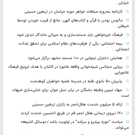
خیابان…
کارنامه سه‌روزه مبلغات خواهر حوزه خراسان در اربعین حسینی
مأنوس بودن با قرآن و کتاب‌های الهی، مانع از فریب خوردن توسط
شیطان…
فرهنگ خیرخواهی باید مستندسازی و به میراثی ماندگار تبدیل شود
بیمه اجتماعی، یکی از ظرفیت‌های نظام اسلامی برای تحقق عدالت
اجتماعی…
همایش دختران نینوایی در ۱۰۰ مسجد مشهد برگزار می‌شود
برپایی مجالس شبیه‌خوانی واقعه عاشورا در کاشان با هدف ترویج فرهنگ
عاشورایی
پذیرش ۵۰ بانوی طلبه در مدرسه علمیه خواهران کوهدشت
جهاد تبیین وظیفه نخبگان در برابر نسل جوان برای خنثی‌سازی شبهات
است
ارائه ۵ میلیون خدمت هلال‌احمر به زائران اربعین حسینی
۱۲۰ نیروی درمانی هلال احمر قم در طریق الحسین خدمت کردند
مباحث "حوزه پیشرو و سرآمد" در اولویت باشد / «وسائل الشیعه»
می‌تواند…