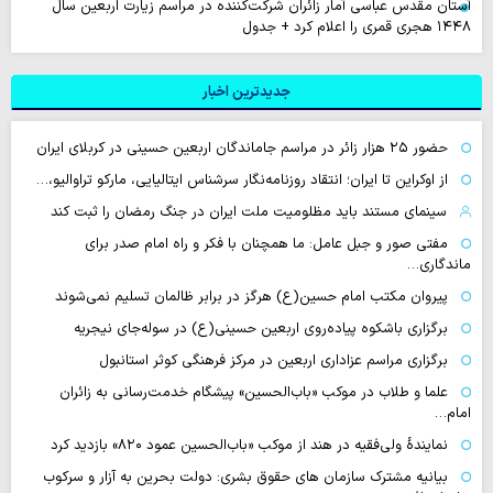
آستان مقدس عباسی آمار زائران شرکت‌کننده در مراسم زیارت اربعین سال
۱۴۴۸ هجری قمری را اعلام کرد + جدول
جدیدترین اخبار
حضور ۲۵ هزار زائر در مراسم جاماندگان اربعین حسینی در کربلای ایران
از اوکراین تا ایران؛ انتقاد روزنامه‌نگار سرشناس ایتالیایی، مارکو تراوالیو،…
سینمای مستند باید مظلومیت ملت ایران در جنگ رمضان را ثبت کند
مفتی صور و جبل عامل: ما همچنان با فکر و راه امام صدر برای
ماندگاری…
پیروان مکتب امام حسین(ع) هرگز در برابر ظالمان تسلیم نمی‌شوند
برگزاری باشکوه پیاده‌روی اربعین حسینی(ع) در سوله‌جای نیجریه
برگزاری مراسم عزاداری اربعین در مرکز فرهنگی کوثر استانبول
علما و طلاب در موکب «باب‌الحسین» پیشگام خدمت‌رسانی به زائران
امام…
نمایندهٔ ولی‌فقیه در هند از موکب «باب‌الحسین عمود ۸۲۰» بازدید کرد
بیانیه مشترک سازمان های حقوق بشری: دولت بحرین به آزار و سرکوب