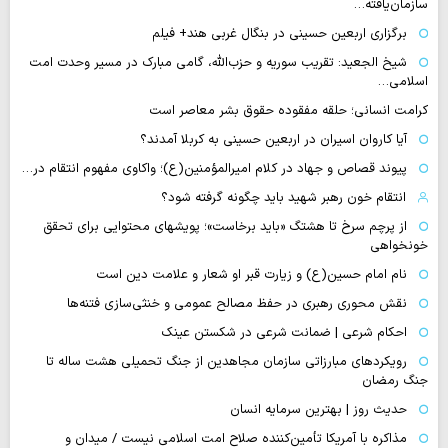
سازمان‌یافته…
برگزاری اربعین حسینی در بنگال غربی هند+ فیلم
شیخ الجعید: تقریب سوریه و حزب‌الله، گامی مبارک در مسیر وحدت امت
اسلامی…
کرامت انسانی؛ حلقه مفقوده حقوق بشر معاصر است
آیا کاروان اسیران در اربعین حسینی به کربلا آمدند؟
پیوند قصاص و جهاد در کلام امیرالمؤمنین(ع)؛ واکاوی مفهوم انتقام در…
انتقام خون رهبر شهید باید چگونه گرفته شود؟
از پرچم سرخ تا هشتگ «باید برخاست»؛ پویشهای محتوایی برای تحقق
خونخواهی
نام امام حسین(ع) و زیارت قبر او شعار و علامت دین است
نقش محوری رهبری در حفظ مصالح عمومی و خنثی‌سازی فتنه‌ها
احکام شرعی | ضمانت شرعی در شکستن عینک
رویکردهای مبارزاتی سازمان مجاهدین از جنگ تحمیلی هشت ساله تا
جنگ رمضان
حدیث روز | بهترین سرمایه انسان
مذاکره با آمریکا تأمین‌کننده صلاح امت اسلامی نیست / میدان و