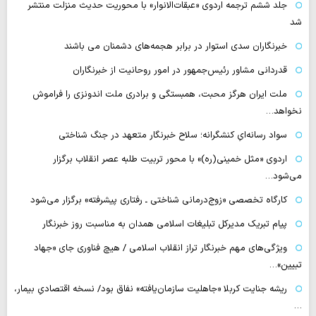
جلد ششم ترجمه اردوی «عبقات‌الانوار» با محوریت حدیث منزلت منتشر
شد
خبرنگاران سدی استوار در برابر هجمه‌های دشمنان می باشند
قدردانی مشاور رئیس‌جمهور در امور روحانیت از خبرنگاران
ملت ایران هرگز محبت، همبستگی و برادری ملت اندونزی را فراموش
نخواهد…
سواد رسانه‌ایِ کنشگرانه؛ سلاح خبرنگار متعهد در جنگ شناختی
اردوی «مثل خمینی(ره)» با محور تربیت طلبه عصر انقلاب برگزار
می‌شود…
کارگاه تخصصی «زوج‌درمانی شناختی ـ رفتاری پیشرفته» برگزار می‌شود
پیام تبریک مدیرکل تبلیغات اسلامی همدان به مناسبت روز خبرنگار
ویژگی‌های مهم خبرنگار تراز انقلاب اسلامی / هیچ فناوری‌ جای «جهاد
تبیین»…
ریشه جنایت کربلا «جاهلیت سازمان‌یافته» نفاق بود/ نسخه اقتصادیِ بیمار،
…