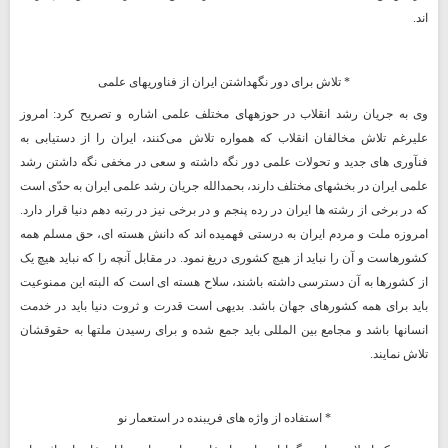
اند.
* تلاش برای دور نگهداشتن ایران از فناوریهای علمی
وی به جریان رشد انقلاب در حوزههای مختلف علمی اشاره و تصریح کرد: امروز
علیرغم تلاش مخالفان انقلاب که همواره تلاش می
کنند، ایران را از دستیابی به
فنآوری های جدید و تحولات علمی دور نگه داشته و سعی در مخفی نگه داشتن رشد
علمی ایران در بخشهای مختلف دارند، بحمدالله جریان رشد علمی ایران به حدّی است
که در برخی از رشته ها ایران در رده پنجم و در برخی نیز در رتبه دهم دنیا قرار دارد.
امروزه ملت و مردم ایران به درستی فهمیده اند که دانش هسته ای، حق مسلم همه
کشورهاست و آن را نباید از هیچ کشوری دریغ نمود. در مقابل آنچه را که نباید هیچ یک
از کشورها به آن دسترسی داشته باشند، سلاح هسته ای است که البته این ممنوعیت
باید برای همه کشورهای جهان باشد. بدیهی است قدرت و ثروت دنیا باید در خدمت
انسانها باشد و مجامع بین المللی باید جمع شده و برای رسیدن ملتها به حقوقشان
تلاش نمایند.
* استفاده از واژه های فریبنده در استعمار نو