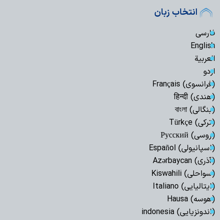
انتخاب زبان
فارسی
English
العربیة
اردو
(فرانسوی) Français
(هندی) हिन्दी
(بنگالی) বাংলা
(ترکی) Türkçe
(روسی) Русский
(اسپانیولی) Español
(آذری) Azərbaycan
(سواحلی) Kiswahili
(ایتالیایی) Italiano
(هوسه) Hausa
(اندونزیایی) indonesia