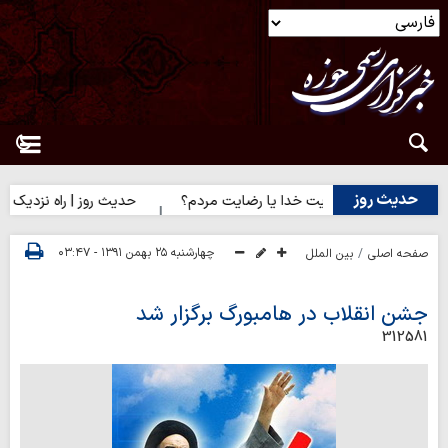
حدیث روز
دیث روز | رضایت خدا یا رضایت مردم؟
حدیث روز | راه نزدیک شدن 
چهارشنبه ۲۵ بهمن ۱۳۹۱ - ۰۳:۴۷
صفحه اصلی
بین الملل
جشن انقلاب در هامبورگ برگزار شد
312581