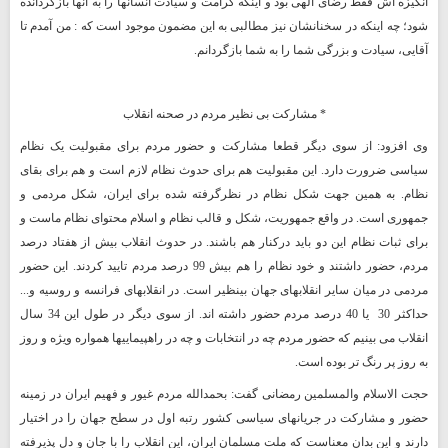
انگیزه اش فقط رضای الهی بود و اینکه کرامت و سیادت انسانها را به آنها بازگردانده
شود؛ چه اینکه در سخنانشان نیز مطالبی به این مضمون موجود است که : من آمدم تا
آقایی، سیادت و بزرگی شما را به شما بازگردانم.
* مشارکت بی نظیر مردم در صحنه انقلاب
وی افزود: از سوی دیگر قطعا مشارکت و حضور مردم برای مقبولیت یک نظام
سیاسی ضرورت دارد. این مقبولیت هم برای حدوث نظام لازم است و هم برای بقای
نظام. به همین جهت شکل نظام در نظرگرفته شده برای ایران، شکل مردمی و
جمهوری است. در واقع جمهوریت، شکل و قالب نظام و اسلام محتوای نظام ماست و
برای ثبات نظام این دو باید درکنار هم باشند. در حدوث انقلاب بیش از هفتاد درصد
مردم، حضور داشتند و خود نظام را هم بیش 99 درصد مردم تایید کردند. این حضور
مردمی در میان سایر انقلابهای جهان بینظیر است. در انقلابهای فرانسه و روسیه و...
حداکثر 30
یا 40 درصد مردم حضور داشته اند. از سوی دیگر در طول این 34 سال
انقلاب می بینیم که حضور مردم چه در انتخابات و چه در راهپیماییها همواره ویژه و روز
به روز پر رنگ تر بوده است.
حجت الاسلام والمسلمین رمضانی گفت: بحمدالله مردم غیور و فهیم ایران در زمینه
حضور و مشارکت در جریانهای سیاسی کشور رتبه اول در سطح جهان را در اختیار
دارند و این بدان معناست که ملت مسلمان ایران، این انقلاب را با جان و دل پذیرفته