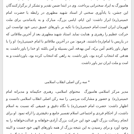
هامبورگ به ایراد سخنرانی پرداخت. وی در ابتدا ضمن تقدیر و تشکر از برگزارکنندگان
این جشن، با یادآوری سخنی از استاد شهید مطهری در رابطه با حضرت امام
خمینی(ره) ابراز داشت: این ایام، ایامی بزرگ، مبارک و به یادماندنی برای ملت
قهرمان ایران است.امام خمینی(ره) با تکیه بر باورهای عمیق دینی خود توانست این
حرکت عظیم را رهبری و
هدایت نماید. استاد شهید مطهری بعد از آخرین ملاقاتی که
در پاریس با امام(ره) داشتند، فرمود: من در آخرین ملاقاتم با امام خمینی(ره)
او را با
چهار باور یافتم: آمن بربّه، آمن بهدفه، آمن بسبیله و آمن بامّته .او خدا را باور داشت. به
هدفی که انتخاب کرده بود، باور داشت. به راهی که انتخاب کرده بود، باورداشت و به
امت و ملت ایران نیز باور داشت.
* سه رکن اصلی انقلاب اسلامی
مدیر مرکز اسلامی هامبورگ
محتوای اسلامی، رهبری حکیمانه و مدبرانه امام
خمینی(ره)
و حضور و مشارکت مردمی را سه رکن اصلی انقلاب اسلامی دانست و
اظهار داشت: حضرت امام خمینی(ره) با نگاه دقیق و عمیقی که نسبت به اسلام
داشت، از احکام فردی و اجتماعی اسلام تفسیر جامع و دقیقتری را ارائه نمود. او برای
انجام رسالت بزرگ الهی خود این حرکت بزرگ آزادی-خواهانه و عدالت
خواهانه را به
وجود آورد و برای رسیدن به این نتیجه بزرگ از همه باورهای الهی خود جست و البته