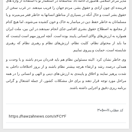
مدیر مرکز اسلامی هامبورگ ادامه داد: متاسفانه در استعمار نو با استفاده از واژه های
فریبنده ای چون آزادی و حقوق بشر، مردم جهان را فریب میدهند. در غرب سخن از
حقوق بشر است و حال آنکه در بسیاری از مناطق انسانها به خاطر فقر می
میرند و یا
مسلمانان به خاطر حفظ دین در میانمار به خاک و خون کشیده می
شوند، اما هیچ کدام
از مجامع به اصطلاح حقوق بشری اقدامی جدّی انجام نمیدهند.در این بین، ملت ایران
همواره به ارزش
های والای انسانی پایبند بوده است. آنچه امروز مهم است اینست که
ما باید از محتوای نظام، کلیت نظام، ارزش
های نظام و رهبری نظام که رهبری
شایسته است، حمایت و پیروی نماییم.
وی خاطر نشان کرد: البته مسئولین نظام هم باید قدردان مردم باشند و با وحدت و
همدلی درصدد رشد و ارتقاء هرچه بیشتر نظام باشند و از بروز اختلافات داخلی به
شدت پرهیز نمایند و اخلاق و پایبندی به ارزش-های دینی و الهی و انسانی را در همه
مراحل مورد توجه قرار دهند و برای حل مشکلات کشور، از جمله اشتغال و گرانی
برنامه ریزی دقیق و اجرایی داشته باشند.
کد مطلب:
305007