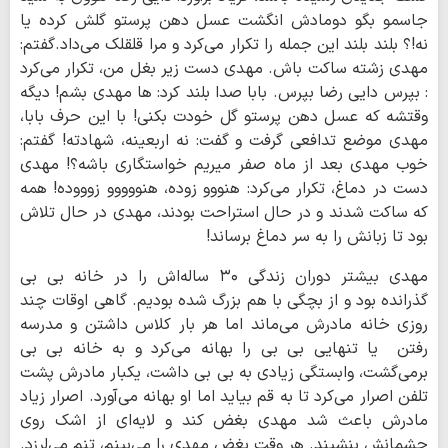
جاسمو بگو دومادش انگشت عسل دهن پرستو گلش کرده یا
نه!؟ بلند بلند این جمله را تکرار می‌کرد و مرا قلقلک می‌داد.گفتم:
مهدی زشته ساکت باش. مهدی دست زیر بغل من، تکرار می‌کرد
: بپرس دایی رضا بپرس. بابا صدا بلند کرد: ها مهدی بشم! دیگه
وقتشه که عسل دهن پرستو گل خودت بکنی! با این حرف بابا،
مهدی موضع تدافعی گرفت و گفت: نه اربعینه، شهادته! گفتم:
خوب مهدی بعد از ماه صفر میریم خواستگاری باشه؟! مهدی
دست در دماغ، تکرار می‌کرد: هنووو زوده، هنووووو زوووده! همه
که ساکت شدند و در حال استراحت بودند، مهدی در حال تلاش
بود تا زبانش را به سر دماغ برساند!
مهدی بیشتر دوران زندگی ۳۰ ساله‌اش را در خانه بی بی
گذرانده بود و از بچگی با هم بزرگ شده بودیم. گاهی اوقات چند
روزی خانه مادرش می‌ماند اما هر بار کلاس داشتن و مدرسه
رفتن یا تنهایی بی بی را بهانه می‌کرد و به خانه بی بی
برمی‌گشت، وابستگی زیادی به بی بی داشت، یکبار مادرش پشت
تلفن اصرار می‌کرد تا به قم بیاید اما او بهانه می‌آورد. اصرار زیاد
مادرش باعث شد مهدی بغض کند و لایه‌ای از اشک روی
چشمانش بنشیند. هر وقت بغض مهدی را می‌بینم، تنم می‌لرزد.