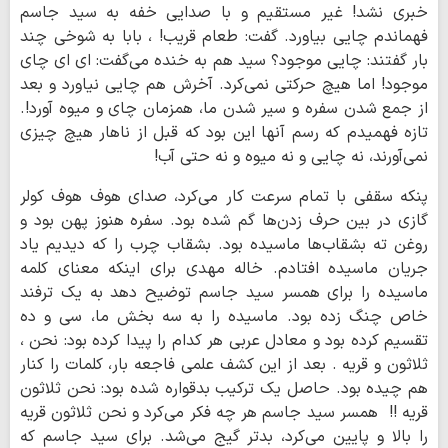
خبری نشد! غیر مستقیم و با صدایی خفه به سید جاسم
فهماندم چایی بیاورد. گفت: طعام قریب! ، بابا به شوخی چند
بار گفتند: چایی موجود؟ سید هم به خنده می‌گفت: ای ای چای
موجود! اما هیچ حرکتی نمی‌کرد. آخرش هم چایی نیاورد و بعد
از جمع شدن سفره و سیر شدن ما، همزمان چای و میوه آورد!.
تازه فهمیدم که رسم آنها این بود که قبل از ناهار هیچ چیزی
نمی‌آورند، نه چایی و نه میوه و نه حتی آب!
پنکه سقفی با تمام سرعت کار می‌کرد، صدای هوف هوف کولر
گازی در بین حرف زدن‌ها گم شده بود. سفره هنوز پهن بود و
روغن ته بشقاب‌ها ماسیده بود. بشقاب چرب را که دیدیم یاد
جریان ماسیده افتادم. خاله مهدی برای اینکه معنای کلمه
ماسیده را برای همسر سید جاسم توضیح دهد به یک ترفند
خاص چنگ زده بود. ماسیده را به سه بخش ما، سی و ده
تقسیم کرده بود و معادل عربی هر کدام را پیدا کرده بود: نحن ،
ثلاثون و قریه . بعد از این کشف علمی فاجعه بار، کلمات را کنار
هم چیده بود. حاصل یک ترکیب بدقواره شده بود: نحن ثلاثون
قریه !! همسر سید جاسم هر چه فکر می‌کرد و نحن ثلاثون قریه
را بالا و پایین می‌کرد، بدتر گیج می‌شد. برای سید جاسم که