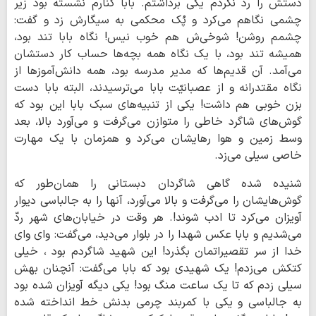
دستش را ردّ نکردم یکی برداشتم. بابا کنارم نشسته بود زیر
چشمی نگاهم می‌کرد و پُک محکمی به سیگارش زد و گفت:
چشمم روشن! شوخی‌ش هم خوب نیس! نگاه بابا تند بود،
همیشه تند بود، با یک نگاه همه بچه‌ها حساب کار دستشان
می‌آمد. آن قدیم‌ها که مدیر مدرسه بود، همه دانش‌آموزها از
نگاه مقتدرانه و از عصبانیّت بابا می‌ترسیدند، البته بابا دست
بزن خوبی هم داشت! یکی از تنبیه‌های سبک بابا این بود که
گوش‌های شاگرد خاطی را متوازن می‌گرفت و می‌آورد بالا، بعد
وسط زمین و هوا رهایشان می‌کرد و همزمان با یک مهارت
خاصی سیلی می‌زد.
شنیده شده گاهی شاگردان دبستانی را همان‌طور که
گوش‌هایشان را می‌گرفت و بالا می‌آورد، آنها را به جالباسی دیوار
آویزان می‌کرد تا ادب شوند!. هر وقت در خیابان‌های شهر ردّ
می‌شدیم و بابا عکس شهدا را در بلوار می‌دید، می‌گفت: وای وای
خدا از سر تقصیراتمان بگذرد! این شهید شاگردم بود ، خیلی
کتکش می‌زدم! یک شهیدی بود که بابا می‌گفت: آنچنان بهش
سیلی زدم که تا یک ساعت منگ بود! یکی دیگه آویزان شده بود
به جالباسی و یکی با کمربند چرمی بدنش خط انداخته شده