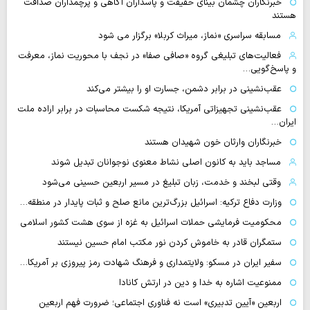
خبرنگاران چشمان بینای حقیقت و پاسداران آگاهی و پرچمداران صداقت
هستند
مسابقه سراسری «نماز، میراث کربلا» برگزار می شود
فعالیت‌های تبلیغی گروه «صافی صفا» در نجف با محوریت نماز، معرفت
و پاسخ‌گویی…
عقب‌نشینی در برابر دشمن، جسارت او را بیشتر می‌کند
عقب‌نشینی تجهیزاتی آمریکا، نتیجه شکست محاسبات در برابر اراده ملت
ایران…
خبرنگاران وارثان خون شهیدان هستند
مساجد باید به کانون اصلی نشاط معنوی نوجوانان تبدیل شوند
وقتی لبخند و خدمت، زبان تبلیغ در مسیر اربعین حسینی می‌شود
وزارت دفاع ترکیه: اسرائیل بزرگ‌ترین مانع صلح و ثبات پایدار در منطقه…
محکومیت فرمایشی حملات اسرائیل به غزه از سوی هشت کشور اسلامی
ستمگران قادر به خاموش کردن نور مکتب امام حسین نیستند
سفیر ایران در مسکو: ولایتمداری و فرهنگ شهادت رمز پیروزی بر آمریکا…
ممنوعیت اشاره به خدا و دین در ارتش کانادا
اربعین «آیین تدبیری» است نه فناوری اجتماعی؛ ضرورت فهم اربعین