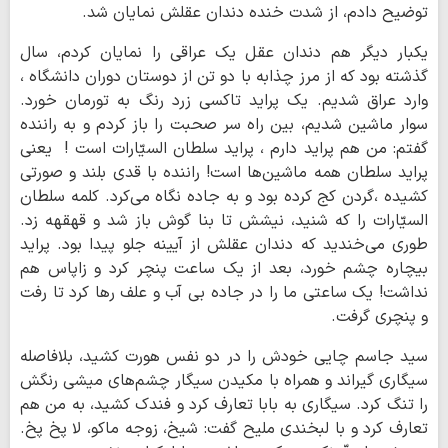
توضیح دادم، از شدت خنده دندان عقلش نمایان شد.
یکبار دیگر هم دندان عقل یک عراقی را نمایان کردم، سال
گذشته بود که از مرز چذابه با دو تن از دوستان دوران دانشگاه ،
وارد عراق شدیم. یک پراید تاکسی زرد رنگ به تورمان خورد.
سوار ماشین شدیم، بین راه سر صحبت را باز کردم و به راننده
گفتم: من هم پراید دارم ، پراید سلطان السیّارات است ! یعنی
پراید سلطان همه ماشین‌ها است! راننده با قدی بلند و صورتی
کشیده ،گردن کج کرده بود و به جاده نگاه می‌کرد. کلمه سلطان
السیّارات را که شنید، نیشش تا بنا گوش باز شد و قهقهه زد.
طوری می‌خندید که دندان عقلش از آیینه جلو پیدا بود. پراید
بیچاره چشم خورد، بعد از یک ساعت پنچر کرد و زاپاس هم
نداشت! یک ساعتی ما را در جاده بی آب و علف رها کرد تا رفت
و پنچری گرفت.
سید جاسم چایی خودش را در دو نفس هورت کشید، بلافاصله
سیگاری گیراند و همراه با مکیدن سیگار چشم‌های میشی رنگش
را تنگ کرد. سیگاری به بابا تعارف کرد و فندک کشید، به من هم
تعارف کرد و با لبخندی ملیح گفت: شیخ، زوجه ماکو، لا پخ پخ.