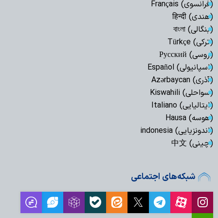
(فرانسوی) Français
(هندی) हिन्दी
(بنگالی) বাংলা
(ترکی) Türkçe
(روسی) Русский
(اسپانیولی) Español
(آذری) Azərbaycan
(سواحلی) Kiswahili
(ایتالیایی) Italiano
(هوسه) Hausa
(اندونزیایی) indonesia
(چینی) 中文
شبکه‌های اجتماعی