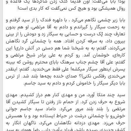
بود! بابا می‌گفت: اون قدیما کتک زدن شاگردها یک قاعده و
روال همیشگی بود و هیچ کس نمی‌گفت که کار بدی است!
بابا زیر چشمی نگاهم می‌کرد ، با دلهره فندک را از سید گرفتم و
به زحمت سیگار را گیراندم و دادم به آقا مرتضی، او هم بدون
تعارف چند پُک درست و حسابی به سیگار زد و دودش را از بینی
بیرون داد، به سرفه کردن افتاد. همه با چشمانی گرد نگاهش
می‌کردند، گفتم: به به شیخنا شما هم دستی در آتش داری! این
کاره‌ای، خوشمان آمد. رو کردم به علی برادر شیخ مرتضی و
گفتم: علی آقا چشم جناب سرهنگ بابای محترم روشن که ببینه
پسرش اینطور سیگار میکشه! علی فقط می‌خندید. گفتم: اینقدر
می‌خندی رفلکس نکنی!؟ صدای خنده بچه‌ها بلند شد. از ترس
بابا دیگر سیگار را خاموش کردم و دادم به سید جاسم.
سید چند متکا آورد، من و مهدی کنار هم دراز کشیدم. مهدی
شروع به حرف زدن کرد. از حمام ناز رفتن تا سیگار کشیدن آقا
مرتضی را بلند بلند مرور می‌کرد. داماد سید جاسم جوانی
خوش‌رو با چشمانی درشت در حیاط ایستاده بود و با همسرش
حرف می‌زد. مهدی دزدانه نگاهشان می‌کرد، ناگهان انگار به
کشف جدیدی رسیده باشد، فریاد برآورد: دایی رضا هووی به سید