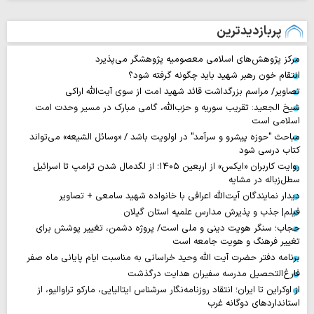
پربازدیدترین
مرکز پژوهش‌های اسلامی معصومیه پژوهشگر می‌پذیرد
انتقام خون رهبر شهید باید چگونه گرفته شود؟
تصاویر/ مراسم بزرگداشت قائد شهید امت از سوی آیت‌الله اراکی
شیخ الجعید: تقریب سوریه و حزب‌الله، گامی مبارک در مسیر وحدت امت
اسلامی است
مباحث "حوزه پیشرو و سرآمد" در اولویت باشد / «وسائل الشیعه» می‌تواند
کتاب درسی شود
روایت‌ کاربران «ایکس» از اربعین ۱۴۰۵؛ از لگدمال شدن ترامپ تا اسرائیل
سطل‌زباله‌ در مشایه
دیدار نمایندگان آیت‌الله اعرافی با خانواده شهید سامعی + تصاویر
فیلم| جذب و پذیرش مدارس علمیه استان گیلان
حجاب؛ سنگر هویت دینی و ملی است/ پروژه دشمن، تغییر پوشش برای
تغییر فرهنگ و هویت جامعه است
برنامه دفتر حضرت آیت الله وحید خراسانی به مناسبت ایام پایانی ماه صفر
فارغ‌التحصیل مدرسه سفیران هدایت درگذشت
از اوکراین تا ایران؛ انتقاد روزنامه‌نگار سرشناس ایتالیایی، مارکو تراوالیو، از
استانداردهای دوگانه غرب