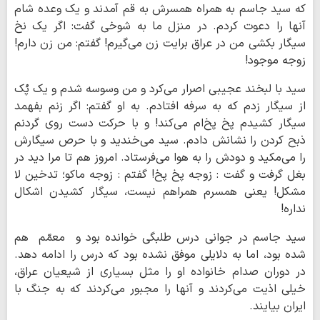
که سید جاسم به همراه همسرش به قم آمدند و یک وعده شام
آنها را دعوت کردم. در منزل ما به شوخی گفت: اگر یک نخ
سیگار بکشی من در عراق برایت زن می‌گیرم! گفتم: من زن دارم!
زوجه موجود!
سید با لبخند عجیبی اصرار می‌کرد و من وسوسه شدم و یک پُک
از سیگار زدم که به سرفه افتادم. به او گفتم: اگر زنم بفهمد
سیگار کشیدم پخ پخ‌ام می‌کند! و با حرکت دست روی گردنم
ذبح کردن را نشانش دادم. سید می‌خندید و با حرص سیگارش
را می‌مکید و دودش را به هوا می‌فرستاد. امروز هم تا مرا دید در
بغل گرفت و گفت : زوجه پخ پخ! گفتم : زوجه ماکو؛ تدخین لا
مشکل! یعنی همسرم همراهم نیست، سیگار کشیدن اشکال
نداره!
سید جاسم در جوانی درس طلبگی خوانده بود و معمّم هم
شده بود، اما به دلایلی موفق نشده بود که درس را ادامه دهد.
در دوران صدام خانواده او را مثل بسیاری از شیعیان عراق،
خیلی اذیت می‌کردند و آنها را مجبور می‌کردند که به جنگ با
ایران بیایند.