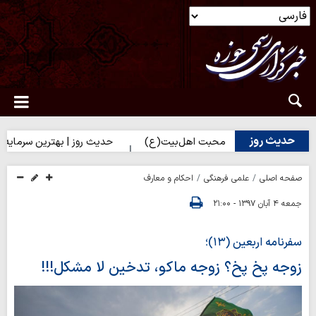
حدیث روز
زدیک شدن به محبت اهل‌بیت(ع)
حدیث روز | بهترین سرمایه انسان
صفحه اصلی
علمی فرهنگی
احکام و معارف
جمعه ۴ آبان ۱۳۹۷ - ۲۱:۰۰
سفرنامه اربعین (۱۳)؛
زوجه پخ پخ؟ زوجه ماکو، تدخین لا مشکل!!!