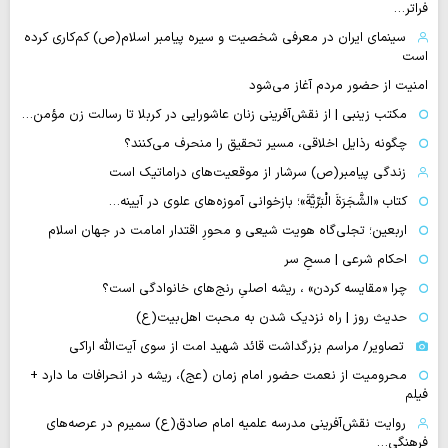
فراتر…
سینمای ایران در معرفی شخصیت و سیره پیامبر اسلام(ص) کم‌کاری کرده
است
امنیت از حضور مردم آغاز می‌شود
مکتب زینبی | از نقش‌آفرینی زنان عاشورایی در کربلا تا رسالت زن مؤمن…
چگونه رذایل اخلاقی، مسیر تحقیق را منحرف می‌کنند؟
زندگی پیامبر(ص) سرشار از موقعیت‌های دراماتیک است
کتاب «الشَّجَرَةَ الْبَرِّیَّةَ»؛ بازخوانی آموزه‌های علوی در آیینه…
اربعین؛ تجلی‌گاه هویت شیعی و محورِ اقتدار امامت در جهان اسلام
احکام شرعی | مسحِ سر
چرا «مقایسه کردن» ، ریشه اصلیِ رنج‌های خانوادگی است؟
حدیث روز | راه نزدیک شدن به محبت اهل‌بیت(ع)
تصاویر/ مراسم بزرگداشت قائد شهید امت از سوی آیت‌الله اراکی
محرومیت از نعمت حضور امام زمان (عج)، ریشه در انحرافات ما دارد +
فیلم
روایت نقش‌آفرینی مدرسه علمیه امام صادق(ع) سمیرم در عرصه‌های
فرهنگی…