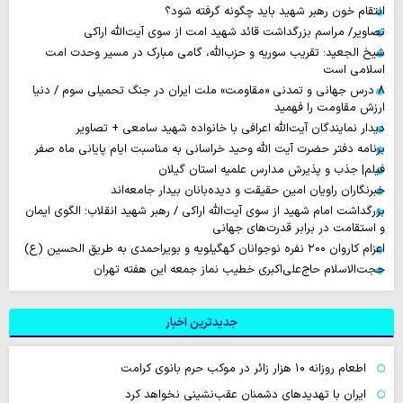
انتقام خون رهبر شهید باید چگونه گرفته شود؟
تصاویر/ مراسم بزرگداشت قائد شهید امت از سوی آیت‌الله اراکی
شیخ الجعید: تقریب سوریه و حزب‌الله، گامی مبارک در مسیر وحدت امت
اسلامی است
۸ درس جهانی و تمدنی «مقاومت» ملت ایران در جنگ تحمیلی سوم / دنیا
ارزش مقاومت را فهمید
دیدار نمایندگان آیت‌الله اعرافی با خانواده شهید سامعی + تصاویر
برنامه دفتر حضرت آیت الله وحید خراسانی به مناسبت ایام پایانی ماه صفر
فیلم| جذب و پذیرش مدارس علمیه استان گیلان
خبرنگاران راویان امین حقیقت و دیده‌بانان بیدار جامعه‌اند
بزرگداشت امام شهید از سوی آیت‌الله اراکی / رهبر شهید انقلاب؛ الگوی ایمان
و استقامت در برابر قدرت‌های جهانی
اعزام کاروان ۲۰۰ نفره نوجوانان کهگیلویه و بویراحمدی به طریق الحسین (ع)
حجت‌الاسلام حاج‌علی‌اکبری خطیب نماز جمعه این هفته تهران
جدیدترین اخبار
اطعام روزانه ۱۰ هزار زائر در موکب حرم بانوی کرامت
ایران با تهدیدهای دشمنان عقب‌نشینی نخواهد کرد