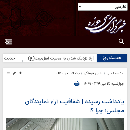
حدیث روز
حدیث روز | راه نزدیک شدن به محبت اهل‌بیت(ع)
حدیث روز | بهتر
صفحه اصلی
علمی فرهنگی
یادداشت و مقاله
چهارشنبه ۲۵ تیر ۱۳۹۹ - ۱۶:۴۱
یادداشت رسیده | شفافیت آراء نمایندگان
مجلس؛ چرا ؟!