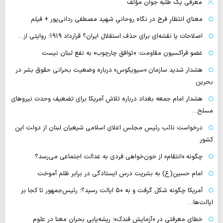
معرفی یک طلبه جوان مؤلف
معنایِ انتظارِ فرج در نگاه روحانیِ شهید مصطفی ردانی‌پور + فیلم
اصلاحات یا نقشه‌ای برای حذف استقلال ایران؟ قرارداد ۱۹۱۹؛ روایتی از…
عضو فراکسیون مقاومت: «توافق چارچوب» به نفع لبنان نیست
هشدار شدید سازمان «سیویکوس» درباره وضعیت بحرانی حقوق بشر در
بحرین
هشدار امام جمعه بغداد درباره تلاش آمریکا برای تضعیف وحدت نیروهای
مسلح…
درخواست نائب رئیس مجلس اعلای اسلامی شیعیان لبنان از دولت این
کشور
چگونه «انتقام» از خون‌خواهی فردی به عدالت اجتماعی می‌رسد؟
امام حسین(ع) به بشریت درس ایستادگی در برابر ظلم آموخت
آمریکا چگونه شکل گرفت و به ۵۰ ایالت رسید؟؛ رئیس‌جمهور تا کجا بر
ایالت‌ها…
خطای معرفتی در «آزمایش فندک»؛ ریشه‌یابی بحران معنا در علوم