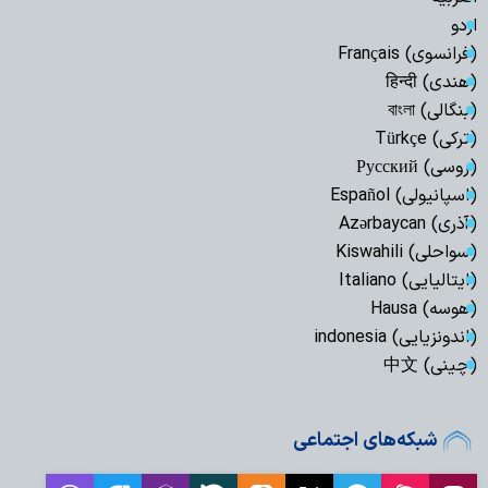
اردو
(فرانسوی) Français
(هندی) हिन्दी
(بنگالی) বাংলা
(ترکی) Türkçe
(روسی) Русский
(اسپانیولی) Español
(آذری) Azərbaycan
(سواحلی) Kiswahili
(ایتالیایی) Italiano
(هوسه) Hausa
(اندونزیایی) indonesia
(چینی) 中文
شبکه‌های اجتماعی